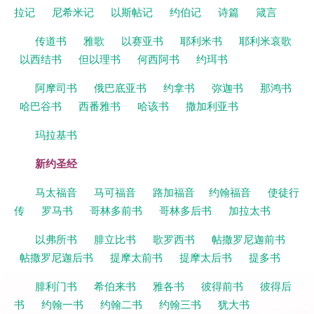
拉记
尼希米记
以斯帖记
约伯记
诗篇
箴言
传道书
雅歌
以赛亚书
耶利米书
耶利米哀歌
以西结书
但以理书
何西阿书
约珥书
阿摩司书
俄巴底亚书
约拿书
弥迦书
那鸿书
哈巴谷书
西番雅书
哈该书
撒加利亚书
玛拉基书
新约圣经
马太福音
马可福音
路加福音
约翰福音
使徒行
传
罗马书
哥林多前书
哥林多后书
加拉太书
以弗所书
腓立比书
歌罗西书
帖撒罗尼迦前书
帖撒罗尼迦后书
提摩太前书
提摩太后书
提多书
腓利门书
希伯来书
雅各书
彼得前书
彼得后
书
约翰一书
约翰二书
约翰三书
犹大书