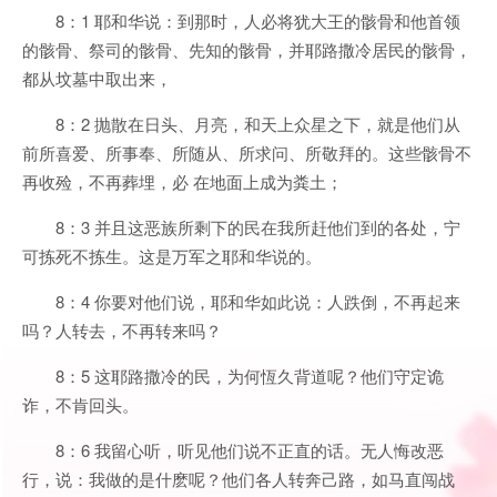
8：1 耶和华说：到那时，人必将犹大王的骸骨和他首领
的骸骨、祭司的骸骨、先知的骸骨，并耶路撒冷居民的骸骨，
都从坟墓中取出来，
8：2 抛散在日头、月亮，和天上众星之下，就是他们从
前所喜爱、所事奉、所随从、所求问、所敬拜的。这些骸骨不
再收殓，不再葬埋，必 在地面上成为粪土；
8：3 并且这恶族所剩下的民在我所赶他们到的各处，宁
可拣死不拣生。这是万军之耶和华说的。
8：4 你要对他们说，耶和华如此说：人跌倒，不再起来
吗？人转去，不再转来吗？
8：5 这耶路撒冷的民，为何恆久背道呢？他们守定诡
诈，不肯回头。
8：6 我留心听，听见他们说不正直的话。无人悔改恶
行，说：我做的是什麽呢？他们各人转奔己路，如马直闯战