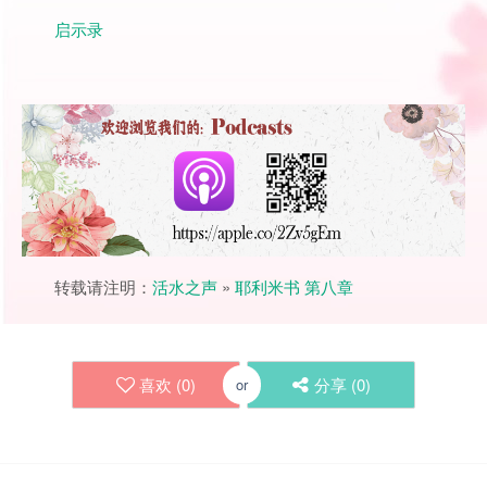
启示录
转载请注明：
活水之声
»
耶利米书 第八章
喜欢 (
0
)
分享 (
0
)
or