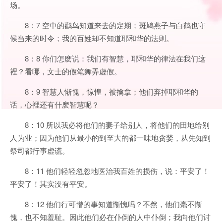
场。
8：7 空中的鹳鸟知道来去的定期；斑鸠燕子与白鹤也守
候当来的时令；我的百姓却不知道耶和华的法则。
8：8 你们怎麽说：我们有智慧，耶和华的律法在我们这
裡？看哪，文士的假笔舞弄虚假。
8：9 智慧人惭愧，惊惶，被擒拿；他们弃掉耶和华的
话，心裡还有什麽智慧呢？
8：10 所以我必将他们的妻子给别人，将他们的田地给别
人为业；因为他们从最小的到至大的都一味地贪婪，从先知到
祭司都行事虚谎。
8：11 他们轻轻忽忽地医治我百姓的损伤，说：平安了！
平安了！其实没有平安。
8：12 他们行可憎的事知道惭愧吗？不然，他们毫不惭
愧，也不知羞耻。因此他们必在仆倒的人中仆倒；我向他们讨