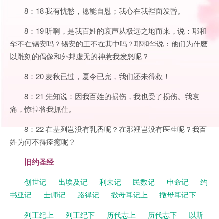
8：18 我有忧愁，愿能自慰；我心在我裡面发昏。
8：19 听啊，是我百姓的哀声从极远之地而来，说：耶和
华不在锡安吗？锡安的王不在其中吗？耶和华说：他们为什麽
以雕刻的偶像和外邦虚无的神惹我发怒呢？
8：20 麦秋已过，夏令已完，我们还未得救！
8：21 先知说：因我百姓的损伤，我也受了损伤。我哀
痛，惊惶将我抓住。
8：22 在基列岂没有乳香呢？在那裡岂没有医生呢？我百
姓为何不得痊癒呢？
旧约圣经
创世记
出埃及记
利未记
民数记
申命记
约
书亚记
士师记
路得记
撒母耳记上
撒母耳记下
列王纪上
列王纪下
历代志上
历代志下
以斯