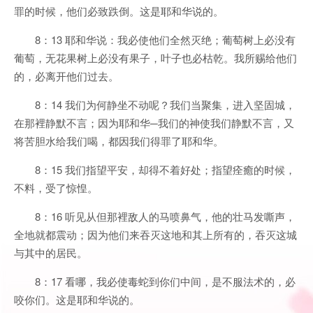
罪的时候，他们必致跌倒。这是耶和华说的。
8：13 耶和华说：我必使他们全然灭绝；葡萄树上必没有
葡萄，无花果树上必没有果子，叶子也必枯乾。我所赐给他们
的，必离开他们过去。
8：14 我们为何静坐不动呢？我们当聚集，进入坚固城，
在那裡静默不言；因为耶和华─我们的神使我们静默不言，又
将苦胆水给我们喝，都因我们得罪了耶和华。
8：15 我们指望平安，却得不着好处；指望痊癒的时候，
不料，受了惊惶。
8：16 听见从但那裡敌人的马喷鼻气，他的壮马发嘶声，
全地就都震动；因为他们来吞灭这地和其上所有的，吞灭这城
与其中的居民。
8：17 看哪，我必使毒蛇到你们中间，是不服法术的，必
咬你们。这是耶和华说的。