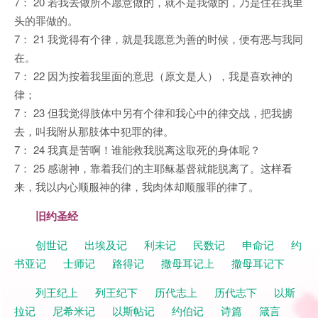
7： 20 若我去做所不愿意做的，就不是我做的，乃是住在我里
头的罪做的。
7： 21 我觉得有个律，就是我愿意为善的时候，便有恶与我同
在。
7： 22 因为按着我里面的意思（原文是人），我是喜欢神的
律；
7： 23 但我觉得肢体中另有个律和我心中的律交战，把我掳
去，叫我附从那肢体中犯罪的律。
7： 24 我真是苦啊！谁能救我脱离这取死的身体呢？
7： 25 感谢神，靠着我们的主耶稣基督就能脱离了。这样看
来，我以内心顺服神的律，我肉体却顺服罪的律了。
旧约圣经
创世记
出埃及记
利未记
民数记
申命记
约
书亚记
士师记
路得记
撒母耳记上
撒母耳记下
列王纪上
列王纪下
历代志上
历代志下
以斯
拉记
尼希米记
以斯帖记
约伯记
诗篇
箴言