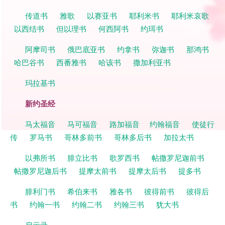
传道书
雅歌
以赛亚书
耶利米书
耶利米哀歌
以西结书
但以理书
何西阿书
约珥书
阿摩司书
俄巴底亚书
约拿书
弥迦书
那鸿书
哈巴谷书
西番雅书
哈该书
撒加利亚书
玛拉基书
新约圣经
马太福音
马可福音
路加福音
约翰福音
使徒行
传
罗马书
哥林多前书
哥林多后书
加拉太书
以弗所书
腓立比书
歌罗西书
帖撒罗尼迦前书
帖撒罗尼迦后书
提摩太前书
提摩太后书
提多书
腓利门书
希伯来书
雅各书
彼得前书
彼得后
书
约翰一书
约翰二书
约翰三书
犹大书
启示录