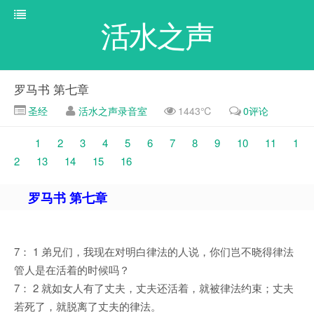
活水之声
罗马书 第七章
圣经
活水之声录音室
1443℃
0评论
1
2
3
4
5
6
7
8
9
10
11
1
2
13
14
15
16
罗马书 第七章
7： 1 弟兄们，我现在对明白律法的人说，你们岂不晓得律法
管人是在活着的时候吗？
7： 2 就如女人有了丈夫，丈夫还活着，就被律法约束；丈夫
若死了，就脱离了丈夫的律法。