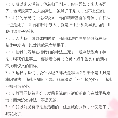
7： 3 所以丈夫活着，他若归于别人，便叫淫妇；丈夫若死
了，他就脱离了丈夫的律法，虽然归于别人，也不是淫妇。
7： 4 我的弟兄们，这样说来，你们藉着基督的身体，在律法
上也是死了，叫你们归于别人，就是归于那从死里复活的，叫
我们结果子给神。
7： 5 因为我们属肉体的时候，那因律法而生的恶欲就在我们
肢体中发动，以致结成死亡的果子。
7： 6 但我们既然在捆我们的律法上死了，现今就脱离了律
法，叫我们服事主，要按着心灵（心灵：或作圣灵）的新样，
不按着仪文的旧样。
7： 7 这样，我们可说什么呢？律法是罪吗？断乎不是！只是
非因律法，我就不知何为罪。非律法说『不可起贪心』，我就
不知何为贪心。
7： 8 然而罪趁着机会，就藉着诫命叫诸般的贪心在我里头发
动；因为没有律法，罪是死的。
7： 9 我以前没有律法是活着的；但是诫命来到，罪又活了，
我就死了。