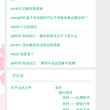
pin402 忍耐笔得果效
xiang058 孩子考试期间可以不用参加教会聚会吗？
sty23 小云的诞生
jad033 告诉自己「最坏的情况大不了是什么」
pin401 流水账的生活依旧有恩典
sty22 我是谁？
jad032 告诉自己：“事情不会比想象中更糟”
节目单
关于活水之声
圣经
新约圣经
圣经——以弗所书
圣经——使徒行传
圣经——加拉太书