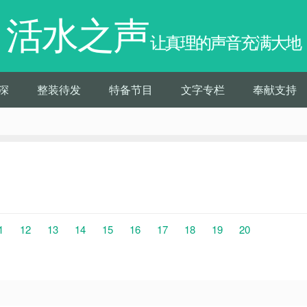
活水之声
让真理的声音充满大地
深
整装待发
特备节目
文字专栏
奉献支持
1
12
13
14
15
16
17
18
19
20