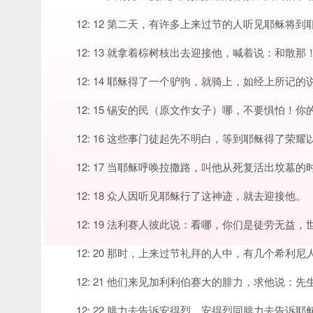
12: 12 第二天，有许多上来过节的人听见耶稣将到
12: 13 就拿着棕树枝出去迎接他，喊着说：和
12: 14 耶稣得了一个驴驹，就骑上，如经上所记的
12: 15 锡安的民（原文作女子）哪，不要惧怕！
12: 16 这些事门徒起先不明白，等到耶稣得了
12: 17 当耶稣呼唤拉撒路，叫他从死复活出坟
12: 18 众人因听见耶稣行了这神迹，就去迎接他。
12: 19 法利赛人彼此说：看哪，你们是徒劳无益
12: 20 那时，上来过节礼拜的人中，有几个希利尼
12: 21 他们来见加利利伯赛大的腓力，求他说：
12: 22 腓力去告诉安得烈，安得烈同腓力去告诉耶