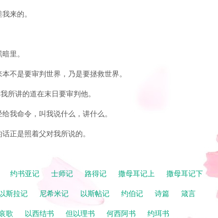
差我来的。
黑暗里。
。我来本不是要审判世界，乃是要拯救世界。
就是我所讲的道在末日要审判他。
已经给我命令，叫我说什么，讲什么。
讲的话正是照着父对我所说的。
记
约书亚记
士师记
路得记
撒母耳记上
撒母耳记下
以斯拉记
尼希米记
以斯帖记
约伯记
诗篇
箴言
哀歌
以西结书
但以理书
何西阿书
约珥书