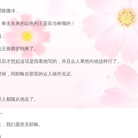
耶路撒冷，
散那！奉主名来的以色列王是应当称颂的！
说：
你的王骑着驴驹来了。
荣耀以后才想起这话是指着他写的，并且众人果然向他这样行了。
墓的时候，同耶稣在那里的众人就作见证。
，世人都随从他去了。
人。
先生，我们愿意见耶稣。
稣。