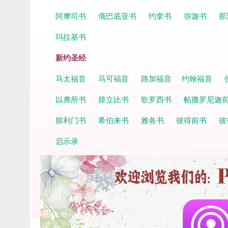
阿摩司书
俄巴底亚书
约拿书
弥迦书
那
玛拉基书
新约圣经
马太福音
马可福音
路加福音
约翰福音
以弗所书
腓立比书
歌罗西书
帖撒罗尼迦
腓利门书
希伯来书
雅各书
彼得前书
彼
启示录