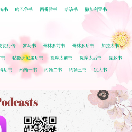
鸿书
哈巴谷书
西番雅书
哈该书
撒加利亚书
使徒行传
罗马书
哥林多前书
哥林多后书
加拉太书
前书
帖撒罗尼迦后书
提摩太前书
提摩太后书
提多书
得后书
约翰一书
约翰二书
约翰三书
犹大书