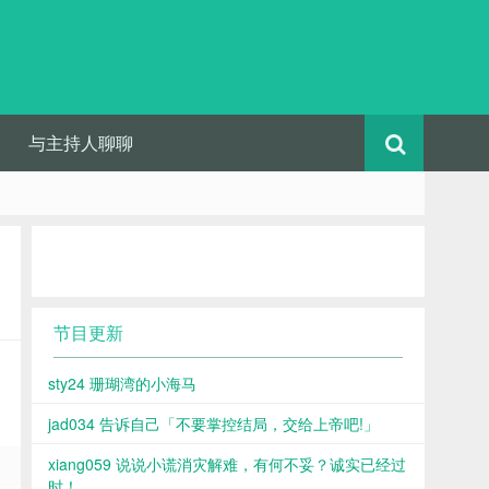
与主持人聊聊
节目更新
sty24 珊瑚湾的小海马
jad034 告诉自己「不要掌控结局，交给上帝吧!」
xiang059 说说小谎消灾解难，有何不妥？诚实已经过
时！