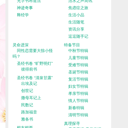
无字书布道法
活水之声简讯
神迹奇事
焦虑症之旅
释经学
生活小品
生活随笔
资讯分享
逗逗随手记
灵命进深
特备节目
同性恋需要大惊小怪
中秋节特辑
吗？
儿童节特辑
圣经书卷 “旷野明灯”
受难节特辑
彼得前书
圣诞节特辑
圣经书卷 “清泉甘露”
复活节特辑
出埃及记
妇女节特辑
创世记
孝亲节特辑
撒母耳记上
情人节特辑
民数记
新春特辑
路加福音
清明节特辑
雅各书
真理探寻
想东想西