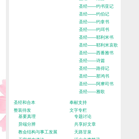
圣经——约书亚记
圣经——约伯记
圣经——约拿书
圣经——约珥书
圣经——耶利米书
圣经——耶利米哀歌
圣经——西番雅书
圣经——诗篇
圣经——路得记
圣经——那鸿书
圣经——阿摩司书
圣经——雅歌
圣经和合本
奉献支持
整装待发
文字专栏
基要真理
专题讨论
异端分辨
共享好文章
教会结构与事工发展
天路甘泉