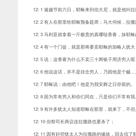
12: 1 逾越节前六日，耶稣来到伯大尼，就是他叫
12: 2 有人在那里给耶稣预备筵席；马大伺候，
12: 3 马利亚就拿着一斤极贵的真哪哒香膏，抹
12: 4 有一个门徒，就是那将要卖耶稣的加略人犹大
12: 5 说：这香膏为什么不卖三十两银子周济穷人呢
12: 6 他说这话，并不是挂念穷人，乃因他是个
12: 7 耶稣说：由他吧！他是为我安葬之日存留的。
12: 8 因为常有穷人和你们同在，只是你们不常有我
12: 9 有许多犹太人知道耶稣在那里，就来了，
12: 10 但祭司长商议连拉撒路也要杀了；
12: 11 因有好些犹太人为拉撒路的缘故，回去信了