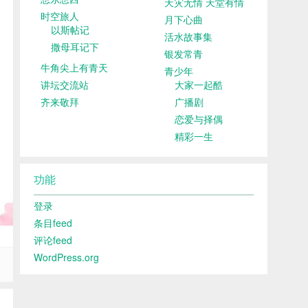
天灾无情 天堂有情
时空旅人
月下心曲
以斯帖记
活水故事集
撒母耳记下
银发常青
牛角尖上有青天
青少年
讲坛交流站
大家一起酷
齐来敬拜
广播剧
恋爱与择偶
精彩一生
功能
登录
条目feed
评论feed
WordPress.org