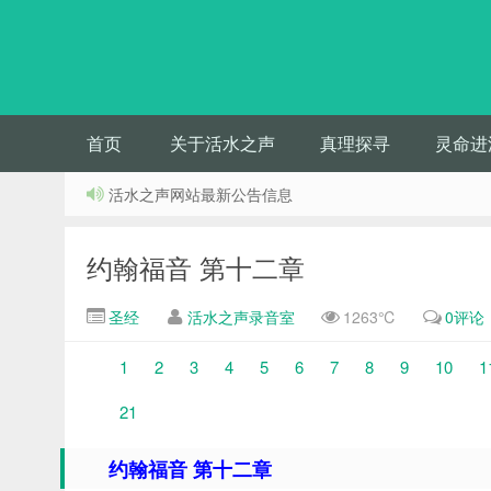
首页
关于活水之声
真理探寻
灵命进
活水之声网站最新公告信息
约翰福音 第十二章
圣经
活水之声录音室
1263℃
0评论
1
2
3
4
5
6
7
8
9
10
1
21
约翰福音 第十二章