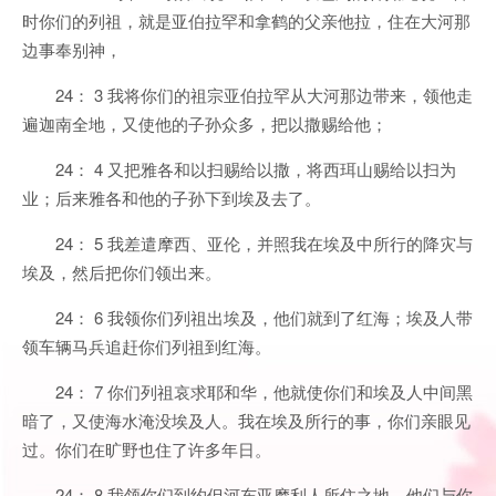
时你们的列祖，就是亚伯拉罕和拿鹤的父亲他拉，住在大河那
边事奉别神，
24： 3 我将你们的祖宗亚伯拉罕从大河那边带来，领他走
遍迦南全地，又使他的子孙众多，把以撒赐给他；
24： 4 又把雅各和以扫赐给以撒，将西珥山赐给以扫为
业；后来雅各和他的子孙下到埃及去了。
24： 5 我差遣摩西、亚伦，并照我在埃及中所行的降灾与
埃及，然后把你们领出来。
24： 6 我领你们列祖出埃及，他们就到了红海；埃及人带
领车辆马兵追赶你们列祖到红海。
24： 7 你们列祖哀求耶和华，他就使你们和埃及人中间黑
暗了，又使海水淹没埃及人。我在埃及所行的事，你们亲眼见
过。你们在旷野也住了许多年日。
24： 8 我领你们到约但河东亚摩利人所住之地。他们与你