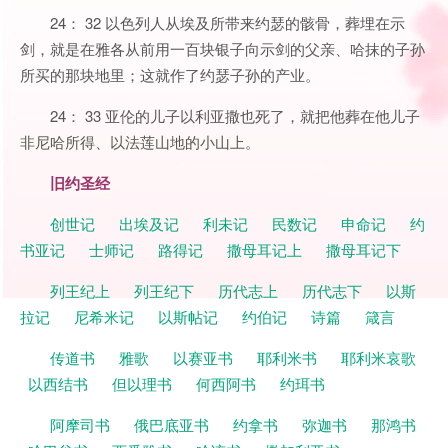
24： 32 以色列人从埃及所带来约瑟的骸骨，葬埋在示
剑，就是在雅各从前用一百块银子向示剑的父亲、哈抹的子孙
所买的那块地里；这就作了约瑟子孙的产业。
24： 33 亚伦的儿子以利亚撒也死了，就把他葬在他儿子
非尼哈所得、以法莲山地的小山上。
旧约圣经
创世记
出埃及记
利未记
民数记
申命记
约
书亚记
士师记
路得记
撒母耳记上
撒母耳记下
列王纪上
列王纪下
历代志上
历代志下
以斯
拉记
尼希米记
以斯帖记
约伯记
诗篇
箴言
传道书
雅歌
以赛亚书
耶利米书
耶利米哀歌
以西结书
但以理书
何西阿书
约珥书
阿摩司书
俄巴底亚书
约拿书
弥迦书
那鸿书