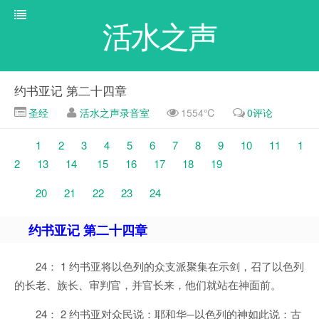
活水之声
约书亚记 第二十四章
圣经
活水之声录音室
1554℃
0评论
1
2
3
4
5
6
7
8
9
10
11
1
2
13
14
15
16
17
18
19
20
21
22
23
24
约书亚记 第二十四章
24： 1 约书亚将以色列的众支派聚集在示剑，召了以色列
的长老、族长、审判官，并官长来，他们就站在神面前。
24： 2 约书亚对众民说：耶和华─以色列的神如此说：古