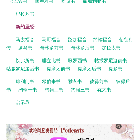
哈巴谷书
西番雅书
哈该书
撒加利亚书
玛拉基书
新约圣经
马太福音
马可福音
路加福音
约翰福音
使徒行
传
罗马书
哥林多前书
哥林多后书
加拉太书
以弗所书
腓立比书
歌罗西书
帖撒罗尼迦前书
帖撒罗尼迦后书
提摩太前书
提摩太后书
提多书
腓利门书
希伯来书
雅各书
彼得前书
彼得后
书
约翰一书
约翰二书
约翰三书
犹大书
启示录