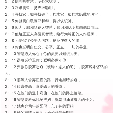
2： 2 侧耳听智慧，专心求聪明，
2： 3 呼求明哲，扬声求聪明，
2： 4 寻找它，如寻找银子，搜求它，如搜求隐藏的珍宝，
2： 5 你就明白敬畏耶和华，得以认识神。
2： 6 因为，耶和华赐人智慧；知识和聪明都由他口而出。
2： 7 他给正直人存留真智慧，给行为纯正的人作盾牌，
2： 8 为要保守公平人的路，护庇虔敬人的道。
2： 9 你也必明白仁义、公平、正直、一切的善道。
2： 10 智慧必入你心；你的灵要以知识为美。
2： 11 谋略必护卫你；聪明必保守你，
2： 12 要救你脱离恶道（或译：恶人的道），脱离说乖谬话的
人。
2： 13 那等人舍弃正直的路，行走黑暗的道，
2： 14 欢喜作恶，喜爱恶人的乖僻，
2： 15 在他们的道中弯曲，在他们的路上偏僻。
2： 16 智慧要救你脱离淫妇，就是那油嘴滑舌的外女。
2： 17 她离弃幼年的配偶，忘了神的盟约。
2： 18 她的家陷入死地；她的路偏向阴间。