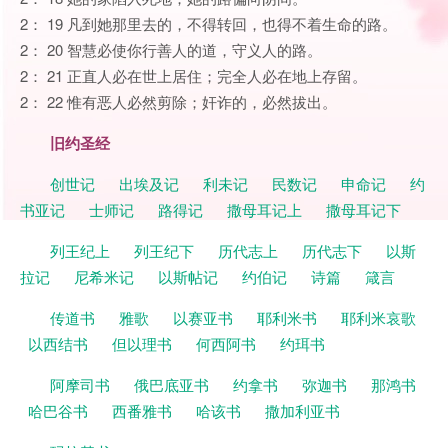
2： 19 凡到她那里去的，不得转回，也得不着生命的路。
2： 20 智慧必使你行善人的道，守义人的路。
2： 21 正直人必在世上居住；完全人必在地上存留。
2： 22 惟有恶人必然剪除；奸诈的，必然拔出。
旧约圣经
创世记
出埃及记
利未记
民数记
申命记
约
书亚记
士师记
路得记
撒母耳记上
撒母耳记下
列王纪上
列王纪下
历代志上
历代志下
以斯
拉记
尼希米记
以斯帖记
约伯记
诗篇
箴言
传道书
雅歌
以赛亚书
耶利米书
耶利米哀歌
以西结书
但以理书
何西阿书
约珥书
阿摩司书
俄巴底亚书
约拿书
弥迦书
那鸿书
哈巴谷书
西番雅书
哈该书
撒加利亚书