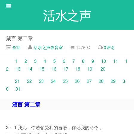
活水之声
箴言 第二章
圣经
活水之声录音室
1476℃
0评论
1
2
3
4
5
6
7
8
9
10
11
1
2
13
14
15
16
17
18
19
20
21
22
23
24
25
26
27
28
29
3
0
31
箴言 第二章
2： 1 我儿，你若领受我的言语，存记我的命令，