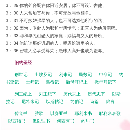
3： 29 你的邻舍既在你附近安居，你不可设计害他。
3： 30 人未曾加害与你，不可无故与他相争。
3： 31 不可嫉妒强暴的人，也不可选择他所行的路。
3： 32 因为，乖僻人为耶和华所憎恶；正直人为他所亲密。
3： 33 耶和华咒诅恶人的家庭，赐福与义人的居所。
3： 34 他讥诮那好讥诮的人，赐恩给谦卑的人。
3： 35 智慧人必承受尊荣；愚昧人高升也成为羞辱。
旧约圣经
创世记
出埃及记
利未记
民数记
申命记
约
书亚记
士师记
路得记
撒母耳记上
撒母耳记下
列王纪上
列王纪下
历代志上
历代志下
以斯
拉记
尼希米记
以斯帖记
约伯记
诗篇
箴言
传道书
雅歌
以赛亚书
耶利米书
耶利米哀歌
以西结书
但以理书
何西阿书
约珥书