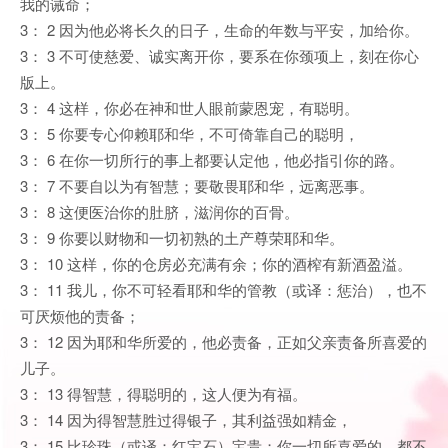
我的诫命；
3： 2 因为他必将长久的日子，生命的年数与平安，加给你。
3： 3 不可使慈爱、诚实离开你，要系在你颈项上，刻在你心
版上。
3： 4 这样，你必在神和世人眼前蒙恩宠，有聪明。
3： 5 你要专心仰赖耶和华，不可倚靠自己的聪明，
3： 6 在你一切所行的事上都要认定他，他必指引你的路。
3： 7 不要自以为有智慧；要敬畏耶和华，远离恶事。
3： 8 这便医治你的肚脐，滋润你的百骨。
3： 9 你要以财物和一切初熟的土产尊荣耶和华。
3： 10 这样，你的仓房必充满有余；你的酒榨有新酒盈溢。
3： 11 我儿，你不可轻看耶和华的管教（或译：惩治），也不
可厌烦他的责备；
3： 12 因为耶和华所爱的，他必责备，正如父亲责备所喜爱的
儿子。
3： 13 得智慧，得聪明的，这人便为有福。
3： 14 因为得智慧胜过得银子，其利益强如精金，
3： 15 比珍珠（或译：红宝石）宝贵；你一切所喜爱的，都不