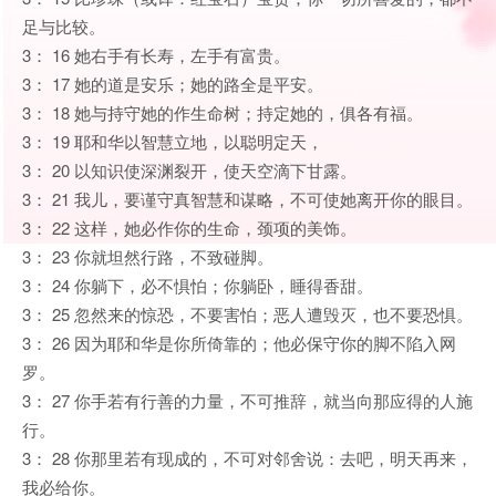
足与比较。
3： 16 她右手有长寿，左手有富贵。
3： 17 她的道是安乐；她的路全是平安。
3： 18 她与持守她的作生命树；持定她的，俱各有福。
3： 19 耶和华以智慧立地，以聪明定天，
3： 20 以知识使深渊裂开，使天空滴下甘露。
3： 21 我儿，要谨守真智慧和谋略，不可使她离开你的眼目。
3： 22 这样，她必作你的生命，颈项的美饰。
3： 23 你就坦然行路，不致碰脚。
3： 24 你躺下，必不惧怕；你躺卧，睡得香甜。
3： 25 忽然来的惊恐，不要害怕；恶人遭毁灭，也不要恐惧。
3： 26 因为耶和华是你所倚靠的；他必保守你的脚不陷入网
罗。
3： 27 你手若有行善的力量，不可推辞，就当向那应得的人施
行。
3： 28 你那里若有现成的，不可对邻舍说：去吧，明天再来，
我必给你。