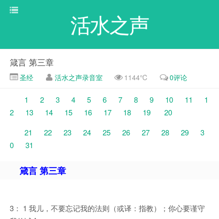
活水之声
箴言 第三章
圣经
活水之声录音室
1144℃
0评论
1
2
3
4
5
6
7
8
9
10
11
1
2
13
14
15
16
17
18
19
20
21
22
23
24
25
26
27
28
29
3
0
31
箴言 第三章
3： 1 我儿，不要忘记我的法则（或译：指教）；你心要谨守