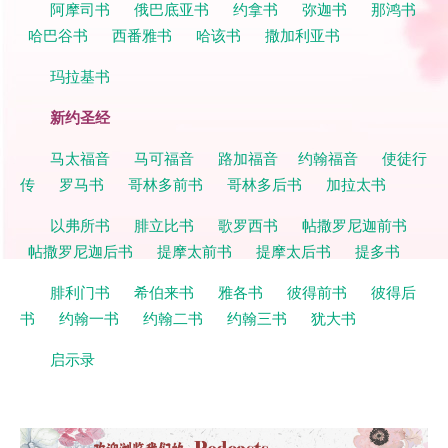
阿摩司书
俄巴底亚书
约拿书
弥迦书
那鸿书
哈巴谷书
西番雅书
哈该书
撒加利亚书
玛拉基书
新约圣经
马太福音
马可福音
路加福音
约翰福音
使徒行
传
罗马书
哥林多前书
哥林多后书
加拉太书
以弗所书
腓立比书
歌罗西书
帖撒罗尼迦前书
帖撒罗尼迦后书
提摩太前书
提摩太后书
提多书
腓利门书
希伯来书
雅各书
彼得前书
彼得后
书
约翰一书
约翰二书
约翰三书
犹大书
启示录