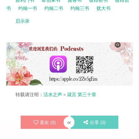
书
约翰一书
约翰二书
约翰三书
犹大书
启示录
转载请注明：
活水之声
»
箴言 第三十章
喜欢 (
0
)
分享 (
0
)
or