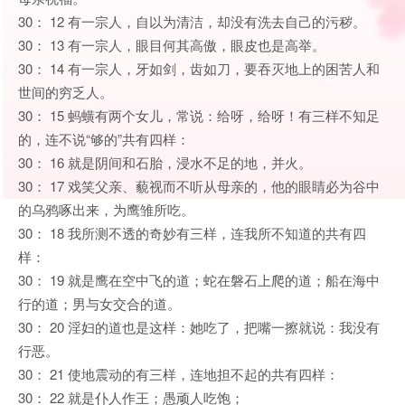
30： 12 有一宗人，自以为清洁，却没有洗去自己的污秽。
30： 13 有一宗人，眼目何其高傲，眼皮也是高举。
30： 14 有一宗人，牙如剑，齿如刀，要吞灭地上的困苦人和
世间的穷乏人。
30： 15 蚂蟥有两个女儿，常说：给呀，给呀！有三样不知足
的，连不说“够的”共有四样：
30： 16 就是阴间和石胎，浸水不足的地，并火。
30： 17 戏笑父亲、藐视而不听从母亲的，他的眼睛必为谷中
的乌鸦啄出来，为鹰雏所吃。
30： 18 我所测不透的奇妙有三样，连我所不知道的共有四
样：
30： 19 就是鹰在空中飞的道；蛇在磐石上爬的道；船在海中
行的道；男与女交合的道。
30： 20 淫妇的道也是这样：她吃了，把嘴一擦就说：我没有
行恶。
30： 21 使地震动的有三样，连地担不起的共有四样：
30： 22 就是仆人作王；愚顽人吃饱；