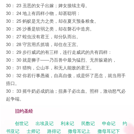
30： 23 丑恶的女子出嫁；婢女接续主母。
30： 24 地上有四样小物，却甚聪明：
30： 25 蚂蚁是无力之类，却在夏天预备粮食。
30： 26 沙番是软弱之类，却在磐石中造房。
30： 27 蝗虫没有君王，却分队而出。
30： 28 守宫用爪抓墙，却住在王宫。
30： 29 步行威武的有三样，连行走威武的共有四样：
30： 30 就是狮子——乃百兽中最为猛烈、无所躲避的，
30： 31 猎狗，公山羊，和无人能敌的君王。
30： 32 你若行事愚顽，自高自傲，或是怀了恶念，就当用手
捂口。
30： 33 摇牛奶必成奶油；扭鼻子必出血。照样，激动怒气必
起争端。
旧约圣经
创世记
出埃及记
利未记
民数记
申命记
约
书亚记
士师记
路得记
撒母耳记上
撒母耳记下