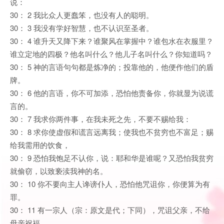
说：
30： 2 我比众人更蠢笨，也没有人的聪明。
30： 3 我没有学好智慧，也不认识至圣者。
30： 4 谁升天又降下来？谁聚风在掌握中？谁包水在衣服里？
谁立定地的四极？他名叫什么？他儿子名叫什么？你知道吗？
30： 5 神的言语句句都是炼净的；投靠他的，他便作他们的盾
牌。
30： 6 他的言语，你不可加添，恐怕他责备你，你就显为说谎
言的。
30： 7 我求你两件事，在我未死之先，不要不赐给我：
30： 8 求你使虚假和谎言远离我；使我也不贫穷也不富足；赐
给我需用的饮食，
30： 9 恐怕我饱足不认你，说：耶和华是谁呢？又恐怕我贫穷
就偷窃，以致亵渎我神的名。
30： 10 你不要向主人谗谤仆人，恐怕他咒诅你，你便算为有
罪。
30： 11 有一宗人（宗：原文是代；下同），咒诅父亲，不给
母亲祝福。