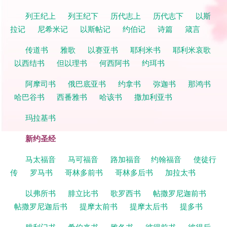
列王纪上
列王纪下
历代志上
历代志下
以斯
拉记
尼希米记
以斯帖记
约伯记
诗篇
箴言
传道书
雅歌
以赛亚书
耶利米书
耶利米哀歌
以西结书
但以理书
何西阿书
约珥书
阿摩司书
俄巴底亚书
约拿书
弥迦书
那鸿书
哈巴谷书
西番雅书
哈该书
撒加利亚书
玛拉基书
新约圣经
马太福音
马可福音
路加福音
约翰福音
使徒行
传
罗马书
哥林多前书
哥林多后书
加拉太书
以弗所书
腓立比书
歌罗西书
帖撒罗尼迦前书
帖撒罗尼迦后书
提摩太前书
提摩太后书
提多书
腓利门书
希伯来书
雅各书
彼得前书
彼得后