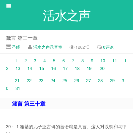
活水之声
箴言 第三十章
圣经
活水之声录音室
1262℃
0评论
1
2
3
4
5
6
7
8
9
10
11
1
2
13
14
15
16
17
18
19
20
21
22
23
24
25
26
27
28
29
3
0
31
箴言 第三十章
30： 1 雅基的儿子亚古珥的言语就是真言。这人对以铁和乌甲