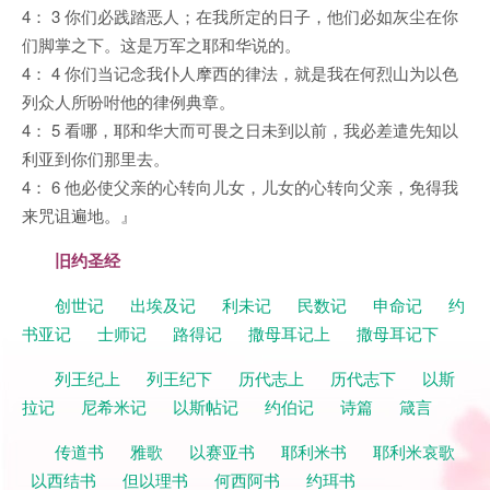
4： 3 你们必践踏恶人；在我所定的日子，他们必如灰尘在你
们脚掌之下。这是万军之耶和华说的。
4： 4 你们当记念我仆人摩西的律法，就是我在何烈山为以色
列众人所吩咐他的律例典章。
4： 5 看哪，耶和华大而可畏之日未到以前，我必差遣先知以
利亚到你们那里去。
4： 6 他必使父亲的心转向儿女，儿女的心转向父亲，免得我
来咒诅遍地。』
旧约圣经
创世记
出埃及记
利未记
民数记
申命记
约
书亚记
士师记
路得记
撒母耳记上
撒母耳记下
列王纪上
列王纪下
历代志上
历代志下
以斯
拉记
尼希米记
以斯帖记
约伯记
诗篇
箴言
传道书
雅歌
以赛亚书
耶利米书
耶利米哀歌
以西结书
但以理书
何西阿书
约珥书