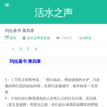
活水之声
玛拉基书 第四章
圣经
活水之声录音室
1740℃
0评论
1
2
3
4
玛拉基书 第四章
4： 1 万军之耶和华说：『那日临近，势如烧着的火炉，凡狂
傲的和行恶的必如碎稭，在那日必被烧尽，根本枝条一无存
留。
4： 2 但向你们敬畏我名的人必有公义的日头出现，其光线
（原文是翅膀）有医治之能。你们必出来跳跃如圈里的肥犊。