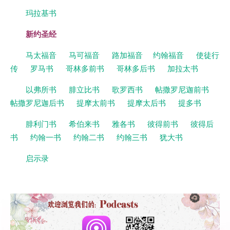
玛拉基书
新约圣经
马太福音
马可福音
路加福音
约翰福音
使徒行
传
罗马书
哥林多前书
哥林多后书
加拉太书
以弗所书
腓立比书
歌罗西书
帖撒罗尼迦前书
帖撒罗尼迦后书
提摩太前书
提摩太后书
提多书
腓利门书
希伯来书
雅各书
彼得前书
彼得后
书
约翰一书
约翰二书
约翰三书
犹大书
启示录