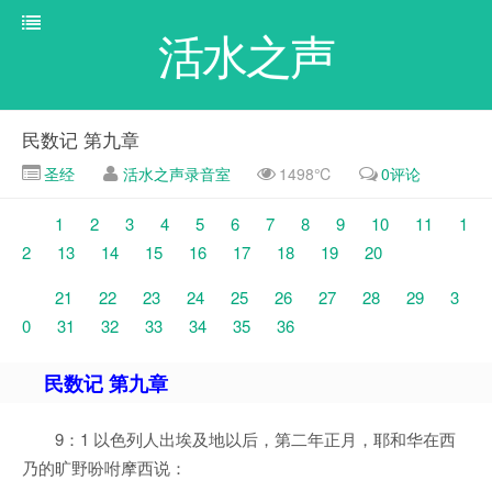
活水之声
民数记 第九章
圣经
活水之声录音室
1498℃
0评论
1
2
3
4
5
6
7
8
9
10
11
1
2
13
14
15
16
17
18
19
20
21
22
23
24
25
26
27
28
29
3
0
31
32
33
34
35
36
民数记 第九章
9：1 以色列人出埃及地以后，第二年正月，耶和华在西
乃的旷野吩咐摩西说：