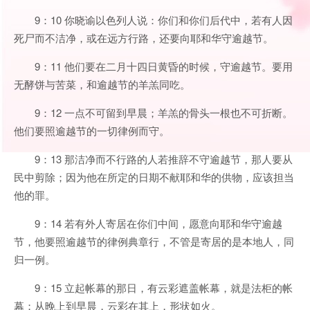
9：10 你晓谕以色列人说：你们和你们后代中，若有人因
死尸而不洁净，或在远方行路，还要向耶和华守逾越节。
9：11 他们要在二月十四日黄昏的时候，守逾越节。要用
无酵饼与苦菜，和逾越节的羊羔同吃。
9：12 一点不可留到早晨；羊羔的骨头一根也不可折断。
他们要照逾越节的一切律例而守。
9：13 那洁净而不行路的人若推辞不守逾越节，那人要从
民中剪除；因为他在所定的日期不献耶和华的供物，应该担当
他的罪。
9：14 若有外人寄居在你们中间，愿意向耶和华守逾越
节，他要照逾越节的律例典章行，不管是寄居的是本地人，同
归一例。
9：15 立起帐幕的那日，有云彩遮盖帐幕，就是法柜的帐
幕；从晚上到早晨，云彩在其上，形状如火。