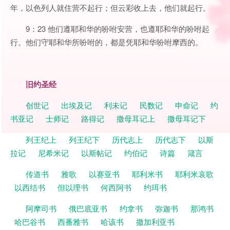
年，以色列人就住营不起行；但云彩收上去，他们就起行。
9：23 他们遵耶和华的吩咐安营，也遵耶和华的吩咐起
行。他们守耶和华所吩咐的，都是凭耶和华吩咐摩西的。
旧约圣经
创世记
出埃及记
利未记
民数记
申命记
约
书亚记
士师记
路得记
撒母耳记上
撒母耳记下
列王纪上
列王纪下
历代志上
历代志下
以斯
拉记
尼希米记
以斯帖记
约伯记
诗篇
箴言
传道书
雅歌
以赛亚书
耶利米书
耶利米哀歌
以西结书
但以理书
何西阿书
约珥书
阿摩司书
俄巴底亚书
约拿书
弥迦书
那鸿书
哈巴谷书
西番雅书
哈该书
撒加利亚书