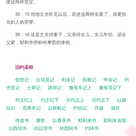
使这两样坚定。
30：15 但他丈夫听见以后，若使这两样全废了，就要担
当妇人的罪孽。
30：16 这是丈夫待妻子，父亲待女儿，女儿年幼、还在
父家，耶和华所吩咐摩西的律例。
旧约圣经
创世记
出埃及记
利未记
民数记
申命记
约
书亚记
士师记
路得记
撒母耳记上
撒母耳记下
列王纪上
列王纪下
历代志上
历代志下
以斯
拉记
尼希米记
以斯帖记
约伯记
诗篇
箴言
传道书
雅歌
以赛亚书
耶利米书
耶利米哀歌
以西结书
但以理书
何西阿书
约珥书