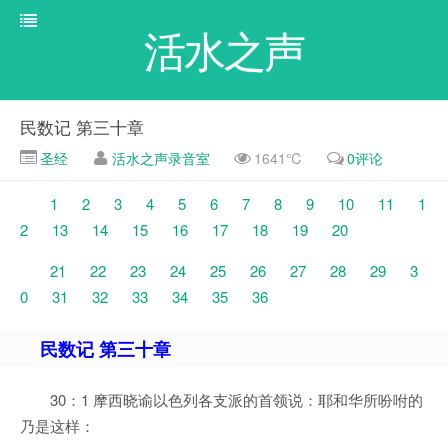
活水之声
民数记 第三十章
圣经
活水之声录音室
1641℃
0评论
1
2
3
4
5
6
7
8
9
10
11
1
2
13
14
15
16
17
18
19
20
21
22
23
24
25
26
27
28
29
3
0
31
32
33
34
35
36
民数记 第三十章
30：1 摩西晓谕以色列各支派的首领说：耶和华所吩咐的
乃是这样：