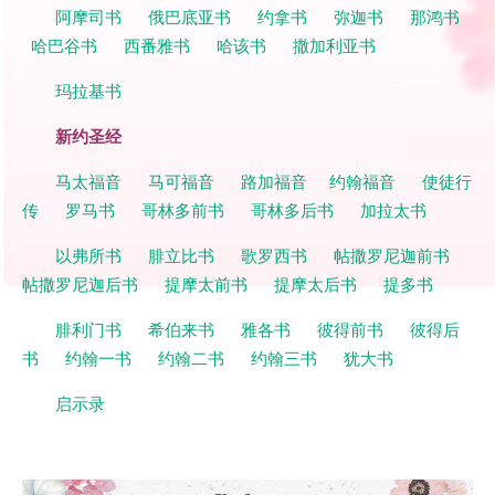
阿摩司书
俄巴底亚书
约拿书
弥迦书
那鸿书
哈巴谷书
西番雅书
哈该书
撒加利亚书
玛拉基书
新约圣经
马太福音
马可福音
路加福音
约翰福音
使徒行
传
罗马书
哥林多前书
哥林多后书
加拉太书
以弗所书
腓立比书
歌罗西书
帖撒罗尼迦前书
帖撒罗尼迦后书
提摩太前书
提摩太后书
提多书
腓利门书
希伯来书
雅各书
彼得前书
彼得后
书
约翰一书
约翰二书
约翰三书
犹大书
启示录