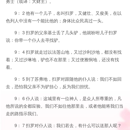
勇士（或译：大财主）。
9： 2 他有一个儿子，名叫扫罗，又健壮、又俊美，在以
色列人中没有一个能比他的；身体比众民高过一头。
9： 3 扫罗的父亲基士丢了几头驴，他就吩咐儿子扫罗
说：你带一个仆人去寻找驴。
9： 4 扫罗就走过以法莲山地，又过沙利沙地，都没有找
着；又过沙琳地，驴也不在那里；又过便雅悯地，还没有找
着。
9： 5 到了苏弗地，扫罗对跟随他的仆人说：我们不如回
去，恐怕我父亲不为驴挂心，反为我们担忧。
9： 6 仆人说：这城里有一位神人，是众人所尊重的，凡
他所说的全都应验。我们不如往他那里去，或者他能将我们当
走的路指示我们。
9： 7 扫罗对仆人说：我们若去，有什么可以送那人呢？