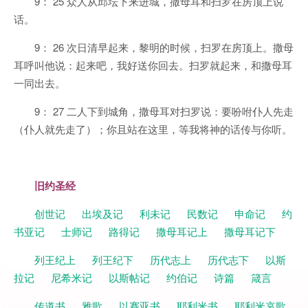
9： 25 众人从邱坛下来进城，撒母耳和扫罗在房顶上说
话。
9： 26 次日清早起来，黎明的时候，扫罗在房顶上。撒母
耳呼叫他说：起来吧，我好送你回去。扫罗就起来，和撒母耳
一同出去。
9： 27 二人下到城角，撒母耳对扫罗说：要吩咐仆人先走
（仆人就先走了）；你且站在这里，等我将神的话传与你听。
旧约圣经
创世记
出埃及记
利未记
民数记
申命记
约
书亚记
士师记
路得记
撒母耳记上
撒母耳记下
列王纪上
列王纪下
历代志上
历代志下
以斯
拉记
尼希米记
以斯帖记
约伯记
诗篇
箴言
传道书
雅歌
以赛亚书
耶利米书
耶利米哀歌