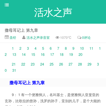
活水之声
撒母耳记上 第九章
圣经
活水之声录音室
1070℃
0评论
1
2
3
4
5
6
7
8
9
10
11
1
2
13
14
15
16
17
18
19
20
21
22
23
24
25
26
27
28
29
3
0
31
撒母耳记上 第九章
9： 1 有一个便雅悯人，名叫基士，是便雅悯人亚斐亚的
玄孙，比歌拉的曾孙，洗罗的孙子，亚别的儿子，是个大能的