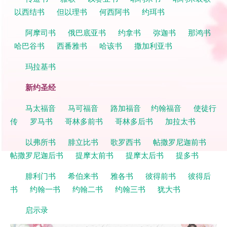
以西结书
但以理书
何西阿书
约珥书
阿摩司书
俄巴底亚书
约拿书
弥迦书
那鸿书
哈巴谷书
西番雅书
哈该书
撒加利亚书
玛拉基书
新约圣经
马太福音
马可福音
路加福音
约翰福音
使徒行
传
罗马书
哥林多前书
哥林多后书
加拉太书
以弗所书
腓立比书
歌罗西书
帖撒罗尼迦前书
帖撒罗尼迦后书
提摩太前书
提摩太后书
提多书
腓利门书
希伯来书
雅各书
彼得前书
彼得后
书
约翰一书
约翰二书
约翰三书
犹大书
启示录