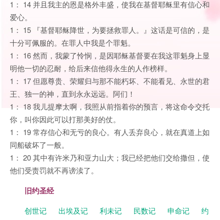
1： 14 并且我主的恩是格外丰盛，使我在基督耶稣里有信心和
爱心。
1： 15 『基督耶稣降世，为要拯救罪人。』这话是可信的，是
十分可佩服的。在罪人中我是个罪魁。
1： 16 然而，我蒙了怜悯，是因耶稣基督要在我这罪魁身上显
明他一切的忍耐，给后来信他得永生的人作榜样。
1： 17 但愿尊贵、荣耀归与那不能朽坏、不能看见、永世的君
王、独一的神，直到永永远远。阿们！
1： 18 我儿提摩太啊，我照从前指着你的预言，将这命令交托
你，叫你因此可以打那美好的仗。
1： 19 常存信心和无亏的良心。有人丢弃良心，就在真道上如
同船破坏了一般。
1： 20 其中有许米乃和亚力山大；我已经把他们交给撒但，使
他们受责罚就不再谤渎了。
旧约圣经
创世记
出埃及记
利未记
民数记
申命记
约