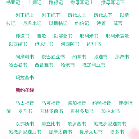
书亚记
士师记
路得记
撒母耳记上
撒母耳记下
列王纪上
列王纪下
历代志上
历代志下
以斯
拉记
尼希米记
以斯帖记
约伯记
诗篇
箴言
传道书
雅歌
以赛亚书
耶利米书
耶利米哀歌
以西结书
但以理书
何西阿书
约珥书
阿摩司书
俄巴底亚书
约拿书
弥迦书
那鸿书
哈巴谷书
西番雅书
哈该书
撒加利亚书
玛拉基书
新约圣经
马太福音
马可福音
路加福音
约翰福音
使徒行
传
罗马书
哥林多前书
哥林多后书
加拉太书
以弗所书
腓立比书
歌罗西书
帖撒罗尼迦前书
帖撒罗尼迦后书
提摩太前书
提摩太后书
提多书