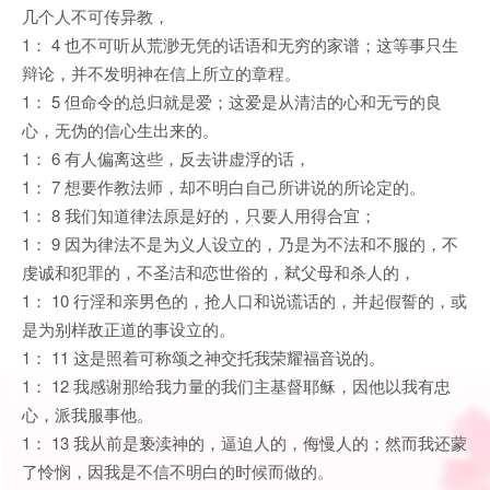
几个人不可传异教，
1： 4 也不可听从荒渺无凭的话语和无穷的家谱；这等事只生
辩论，并不发明神在信上所立的章程。
1： 5 但命令的总归就是爱；这爱是从清洁的心和无亏的良
心，无伪的信心生出来的。
1： 6 有人偏离这些，反去讲虚浮的话，
1： 7 想要作教法师，却不明白自己所讲说的所论定的。
1： 8 我们知道律法原是好的，只要人用得合宜；
1： 9 因为律法不是为义人设立的，乃是为不法和不服的，不
虔诚和犯罪的，不圣洁和恋世俗的，弒父母和杀人的，
1： 10 行淫和亲男色的，抢人口和说谎话的，并起假誓的，或
是为别样敌正道的事设立的。
1： 11 这是照着可称颂之神交托我荣耀福音说的。
1： 12 我感谢那给我力量的我们主基督耶稣，因他以我有忠
心，派我服事他。
1： 13 我从前是亵渎神的，逼迫人的，侮慢人的；然而我还蒙
了怜悯，因我是不信不明白的时候而做的。