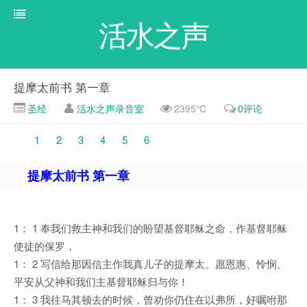
活水之声
提摩太前书 第一章
圣经
活水之声录音室
2395℃
0评论
1
2
3
4
5
6
提摩太前书 第一章
1： 1 奉我们救主神和我们的盼望基督耶稣之命，作基督耶稣
使徒的保罗，
1： 2 写信给那因信主作我真儿子的提摩太。愿恩惠、怜悯、
平安从父神和我们主基督耶稣归与你！
1： 3 我往马其顿去的时候，曾劝你仍住在以弗所，好嘱咐那