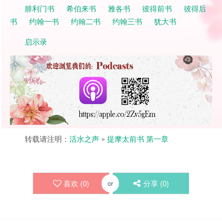
腓利门书
希伯来书
雅各书
彼得前书
彼得后
书
约翰一书
约翰二书
约翰三书
犹大书
启示录
转载请注明：
活水之声
»
提摩太前书 第一章
喜欢 (
0
)
分享 (
0
)
or