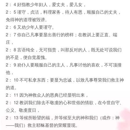
2： 4 好指教少年妇人，爱丈夫，爱儿女，
2： 5 谨守，贞洁，料理家务，待人有恩，顺服自己的丈夫，
免得神的道理被毁谤。
2： 6 又劝少年人要谨守。
2： 7 你自己凡事要显出善行的榜样；在教训上要正直、端
庄，
2： 8 言语纯全，无可指责，叫那反对的人，既无处可说我们
的不是，便自觉羞愧。
2： 9 劝仆人要顺服自己的主人，凡事讨他的喜欢，不可顶撞
他，
2： 10 不可私拿东西；要显为忠诚，以致凡事尊荣我们救主神
的道。
2： 11 因为神救众人的恩典已经显明出来，
2： 12 教训我们除去不敬虔的心和世俗的情欲，在今世自守、
公义、敬虔度日，
2： 13 等候所盼望的福，并等候至大的神和我们（或作：神
——我们）救主耶稣基督的荣耀显现。