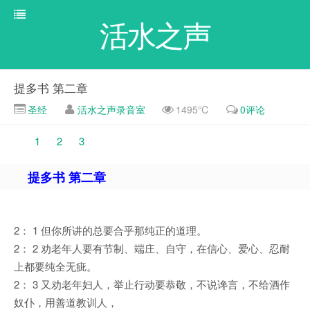
活水之声
提多书 第二章
圣经
活水之声录音室
1495℃
0评论
1
2
3
提多书 第二章
2： 1 但你所讲的总要合乎那纯正的道理。
2： 2 劝老年人要有节制、端庄、自守，在信心、爱心、忍耐
上都要纯全无疵。
2： 3 又劝老年妇人，举止行动要恭敬，不说谗言，不给酒作
奴仆，用善道教训人，