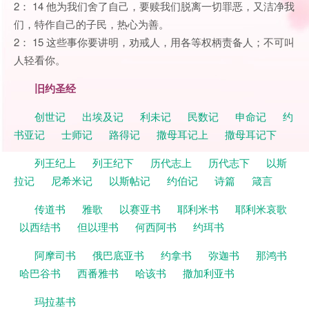
2： 14 他为我们舍了自己，要赎我们脱离一切罪恶，又洁净我
们，特作自己的子民，热心为善。
2： 15 这些事你要讲明，劝戒人，用各等权柄责备人；不可叫
人轻看你。
旧约圣经
创世记
出埃及记
利未记
民数记
申命记
约
书亚记
士师记
路得记
撒母耳记上
撒母耳记下
列王纪上
列王纪下
历代志上
历代志下
以斯
拉记
尼希米记
以斯帖记
约伯记
诗篇
箴言
传道书
雅歌
以赛亚书
耶利米书
耶利米哀歌
以西结书
但以理书
何西阿书
约珥书
阿摩司书
俄巴底亚书
约拿书
弥迦书
那鸿书
哈巴谷书
西番雅书
哈该书
撒加利亚书
玛拉基书