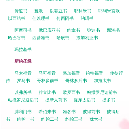
传道书
雅歌
以赛亚书
耶利米书
耶利米哀歌
以西结书
但以理书
何西阿书
约珥书
阿摩司书
俄巴底亚书
约拿书
弥迦书
那鸿书
哈巴谷书
西番雅书
哈该书
撒加利亚书
玛拉基书
新约圣经
马太福音
马可福音
路加福音
约翰福音
使徒行
传
罗马书
哥林多前书
哥林多后书
加拉太书
以弗所书
腓立比书
歌罗西书
帖撒罗尼迦前书
帖撒罗尼迦后书
提摩太前书
提摩太后书
提多书
腓利门书
希伯来书
雅各书
彼得前书
彼得后
书
约翰一书
约翰二书
约翰三书
犹大书