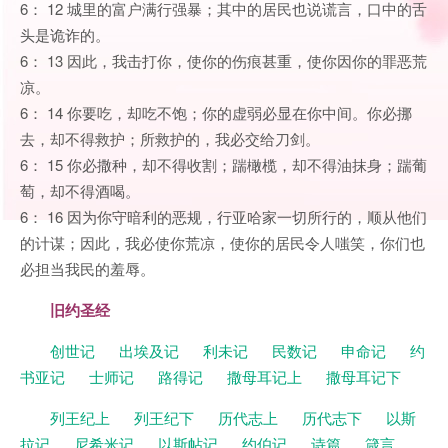
6： 12 城里的富户满行强暴；其中的居民也说谎言，口中的舌
头是诡诈的。
6： 13 因此，我击打你，使你的伤痕甚重，使你因你的罪恶荒
凉。
6： 14 你要吃，却吃不饱；你的虚弱必显在你中间。你必挪
去，却不得救护；所救护的，我必交给刀剑。
6： 15 你必撒种，却不得收割；踹橄榄，却不得油抹身；踹葡
萄，却不得酒喝。
6： 16 因为你守暗利的恶规，行亚哈家一切所行的，顺从他们
的计谋；因此，我必使你荒凉，使你的居民令人嗤笑，你们也
必担当我民的羞辱。
旧约圣经
创世记
出埃及记
利未记
民数记
申命记
约
书亚记
士师记
路得记
撒母耳记上
撒母耳记下
列王纪上
列王纪下
历代志上
历代志下
以斯
拉记
尼希米记
以斯帖记
约伯记
诗篇
箴言