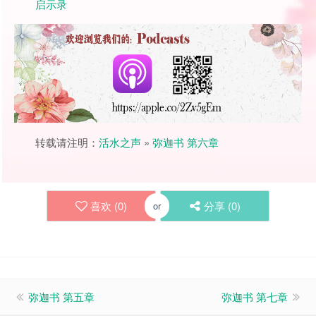
启示录
转载请注明：
活水之声
»
弥迦书 第六章
喜欢 (
0
)
分享 (
0
)
or
弥迦书 第五章
弥迦书 第七章