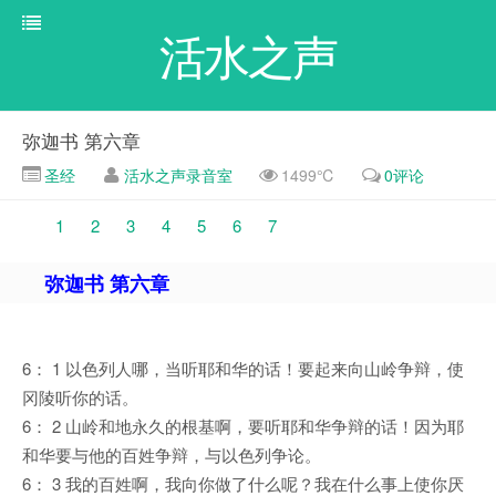
活水之声
弥迦书 第六章
圣经
活水之声录音室
1499℃
0评论
1
2
3
4
5
6
7
弥迦书 第六章
6： 1 以色列人哪，当听耶和华的话！要起来向山岭争辩，使
冈陵听你的话。
6： 2 山岭和地永久的根基啊，要听耶和华争辩的话！因为耶
和华要与他的百姓争辩，与以色列争论。
6： 3 我的百姓啊，我向你做了什么呢？我在什么事上使你厌