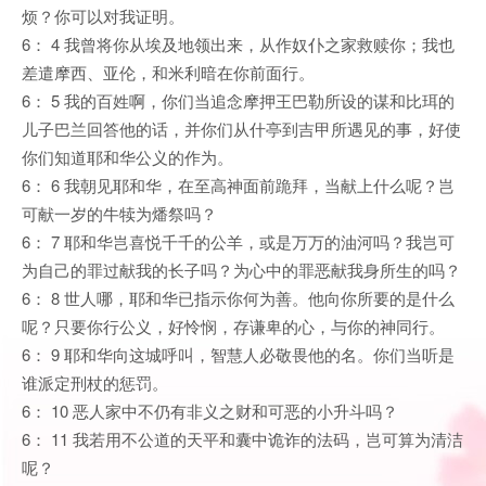
烦？你可以对我证明。
6： 4 我曾将你从埃及地领出来，从作奴仆之家救赎你；我也
差遣摩西、亚伦，和米利暗在你前面行。
6： 5 我的百姓啊，你们当追念摩押王巴勒所设的谋和比珥的
儿子巴兰回答他的话，并你们从什亭到吉甲所遇见的事，好使
你们知道耶和华公义的作为。
6： 6 我朝见耶和华，在至高神面前跪拜，当献上什么呢？岂
可献一岁的牛犊为燔祭吗？
6： 7 耶和华岂喜悦千千的公羊，或是万万的油河吗？我岂可
为自己的罪过献我的长子吗？为心中的罪恶献我身所生的吗？
6： 8 世人哪，耶和华已指示你何为善。他向你所要的是什么
呢？只要你行公义，好怜悯，存谦卑的心，与你的神同行。
6： 9 耶和华向这城呼叫，智慧人必敬畏他的名。你们当听是
谁派定刑杖的惩罚。
6： 10 恶人家中不仍有非义之财和可恶的小升斗吗？
6： 11 我若用不公道的天平和囊中诡诈的法码，岂可算为清洁
呢？