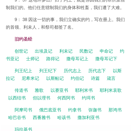
制我们的。他们任意辖制我们的身体和牲畜，我们遭了大难。
9： 38 因这一切的事，我们立确实的约，写在册上。我们
的首领、利未人，和祭司都签了名。
旧约圣经
创世记
出埃及记
利未记
民数记
申命记
约
书亚记
士师记
路得记
撒母耳记上
撒母耳记下
列王纪上
列王纪下
历代志上
历代志下
以斯
拉记
尼希米记
以斯帖记
约伯记
诗篇
箴言
传道书
雅歌
以赛亚书
耶利米书
耶利米哀歌
以西结书
但以理书
何西阿书
约珥书
阿摩司书
俄巴底亚书
约拿书
弥迦书
那鸿书
哈巴谷书
西番雅书
哈该书
撒加利亚书
玛拉基书