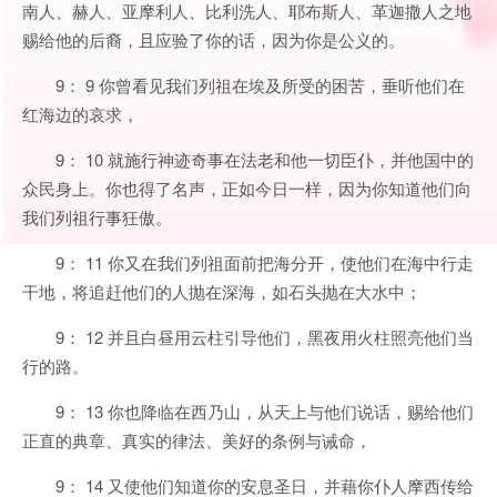
南人、赫人、亚摩利人、比利洗人、耶布斯人、革迦撒人之地
赐给他的后裔，且应验了你的话，因为你是公义的。
9： 9 你曾看见我们列祖在埃及所受的困苦，垂听他们在
红海边的哀求，
9： 10 就施行神迹奇事在法老和他一切臣仆，并他国中的
众民身上。你也得了名声，正如今日一样，因为你知道他们向
我们列祖行事狂傲。
9： 11 你又在我们列祖面前把海分开，使他们在海中行走
干地，将追赶他们的人抛在深海，如石头抛在大水中；
9： 12 并且白昼用云柱引导他们，黑夜用火柱照亮他们当
行的路。
9： 13 你也降临在西乃山，从天上与他们说话，赐给他们
正直的典章、真实的律法、美好的条例与诫命，
9： 14 又使他们知道你的安息圣日，并藉你仆人摩西传给