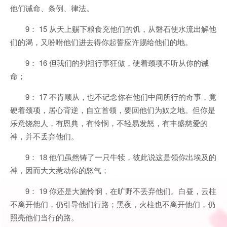
他们诫命、条例、律法。
9： 15 从天上赐下粮食充他们的饥，从磐石使水流出解他
们的渴，又吩咐他们进去得你起誓应许赐给他们的地。
9： 16 但我们的列祖行事狂傲，硬着颈项不听从你的诫
命；
9： 17 不肯顺从，也不记念你在他们中间所行的奇事，竟
硬着颈项，居心背逆，自立首领，要回他们为奴之地。但你是
乐意饶恕人，有恩典，有怜悯，不轻易发怒，有丰盛慈爱的
神，并不丢弃他们。
9： 18 他们虽然铸了一只牛犊，彼此说这是领你出埃及的
神，因而大大惹动你的怒气；
9： 19 你还是大施怜悯，在旷野不丢弃他们。白昼，云柱
不离开他们，仍引导他们行路；黑夜，火柱也不离开他们，仍
照亮他们当行的路。