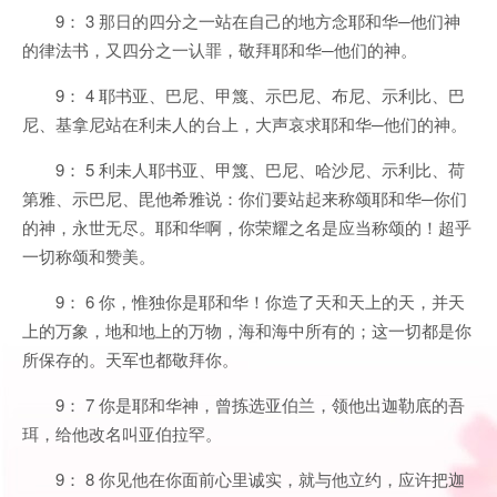
9： 3 那日的四分之一站在自己的地方念耶和华─他们神
的律法书，又四分之一认罪，敬拜耶和华─他们的神。
9： 4 耶书亚、巴尼、甲篾、示巴尼、布尼、示利比、巴
尼、基拿尼站在利未人的台上，大声哀求耶和华─他们的神。
9： 5 利未人耶书亚、甲篾、巴尼、哈沙尼、示利比、荷
第雅、示巴尼、毘他希雅说：你们要站起来称颂耶和华─你们
的神，永世无尽。耶和华啊，你荣耀之名是应当称颂的！超乎
一切称颂和赞美。
9： 6 你，惟独你是耶和华！你造了天和天上的天，并天
上的万象，地和地上的万物，海和海中所有的；这一切都是你
所保存的。天军也都敬拜你。
9： 7 你是耶和华神，曾拣选亚伯兰，领他出迦勒底的吾
珥，给他改名叫亚伯拉罕。
9： 8 你见他在你面前心里诚实，就与他立约，应许把迦