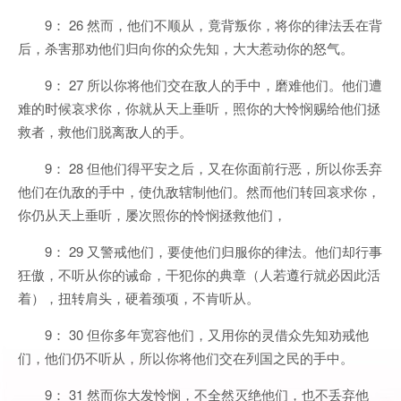
9： 26 然而，他们不顺从，竟背叛你，将你的律法丢在背
后，杀害那劝他们归向你的众先知，大大惹动你的怒气。
9： 27 所以你将他们交在敌人的手中，磨难他们。他们遭
难的时候哀求你，你就从天上垂听，照你的大怜悯赐给他们拯
救者，救他们脱离敌人的手。
9： 28 但他们得平安之后，又在你面前行恶，所以你丢弃
他们在仇敌的手中，使仇敌辖制他们。然而他们转回哀求你，
你仍从天上垂听，屡次照你的怜悯拯救他们，
9： 29 又警戒他们，要使他们归服你的律法。他们却行事
狂傲，不听从你的诫命，干犯你的典章（人若遵行就必因此活
着），扭转肩头，硬着颈项，不肯听从。
9： 30 但你多年宽容他们，又用你的灵借众先知劝戒他
们，他们仍不听从，所以你将他们交在列国之民的手中。
9： 31 然而你大发怜悯，不全然灭绝他们，也不丢弃他