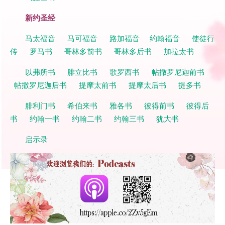
新约圣经
马太福音
马可福音
路加福音
约翰福音
使徒行
传
罗马书
哥林多前书
哥林多后书
加拉太书
以弗所书
腓立比书
歌罗西书
帖撒罗尼迦前书
帖撒罗尼迦后书
提摩太前书
提摩太后书
提多书
腓利门书
希伯来书
雅各书
彼得前书
彼得后
书
约翰一书
约翰二书
约翰三书
犹大书
启示录