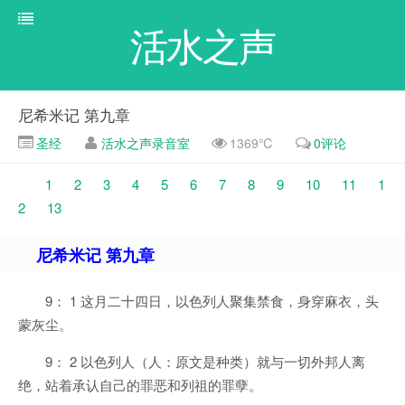
活水之声
尼希米记 第九章
圣经
活水之声录音室
1369℃
0评论
1
2
3
4
5
6
7
8
9
10
11
1
2
13
尼希米记 第九章
9： 1 这月二十四日，以色列人聚集禁食，身穿麻衣，头
蒙灰尘。
9： 2 以色列人（人：原文是种类）就与一切外邦人离
绝，站着承认自己的罪恶和列祖的罪孽。