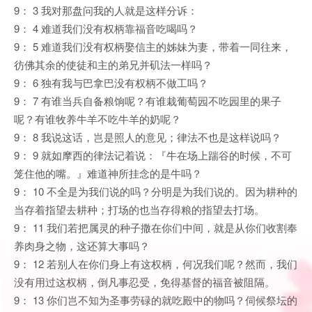
9： 3 我对那盘问我的人就是这样分诉：
9： 4 难道我们没有权柄靠福音吃喝吗？
9： 5 难道我们没有权柄娶信主的姊妹为妻，带着一同往来，
彷佛其余的使徒和主的弟兄并矶法一样吗？
9： 6 独有我与巴拿巴没有权柄不做工吗？
9： 7 有谁当兵自备粮饷呢？有谁栽葡萄园不吃园里的果子
呢？有谁牧养牛羊不吃牛羊的奶呢？
9： 8 我说这话，岂是照人的意见；律法不也是这样说吗？
9： 9 就如摩西的律法记着说：『牛在场上踹谷的时候，不可
笼住他的嘴。』难道神所挂念的是牛吗？
9： 10 不全是为我们说的吗？分明是为我们说的。因为耕种的
当存着指望去耕种；打场的也当存得粮的指望去打场。
9： 11 我们若把属灵的种子撒在你们中间，就是从你们收割奉
养肉身之物，这还算大事吗？
9： 12 若别人在你们身上有这权柄，何况我们呢？然而，我们
没有用过这权柄，倒凡事忍受，免得基督的福音被阻隔。
9： 13 你们岂不知为圣事劳碌的就吃殿中的物吗？伺候祭坛的