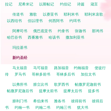
拉记
尼希米记
以斯帖记
约伯记
诗篇
箴言
传道书
雅歌
以赛亚书
耶利米书
耶利米哀歌
以西结书
但以理书
何西阿书
约珥书
阿摩司书
俄巴底亚书
约拿书
弥迦书
那鸿书
哈巴谷书
西番雅书
哈该书
撒加利亚书
玛拉基书
新约圣经
马太福音
马可福音
路加福音
约翰福音
使徒行
传
罗马书
哥林多前书
哥林多后书
加拉太书
以弗所书
腓立比书
歌罗西书
帖撒罗尼迦前书
帖撒罗尼迦后书
提摩太前书
提摩太后书
提多书
腓利门书
希伯来书
雅各书
彼得前书
彼得后
书
约翰一书
约翰二书
约翰三书
犹大书