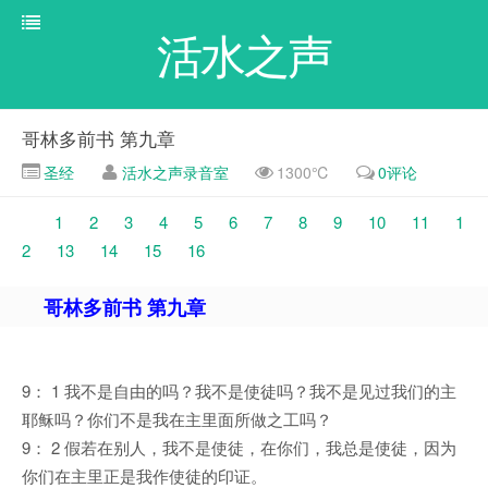
活水之声
哥林多前书 第九章
圣经
活水之声录音室
1300℃
0评论
1
2
3
4
5
6
7
8
9
10
11
1
2
13
14
15
16
哥林多前书 第九章
9： 1 我不是自由的吗？我不是使徒吗？我不是见过我们的主
耶稣吗？你们不是我在主里面所做之工吗？
9： 2 假若在别人，我不是使徒，在你们，我总是使徒，因为
你们在主里正是我作使徒的印证。