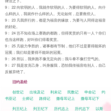
律法之下。
9： 22 向软弱的人，我就作软弱的人，为要得软弱的人。向什
么样的人，我就作什么样的人。无论如何，总要救些人。
9： 23 凡我所行的，都是为福音的缘故，为要与人同得这福音
的好处。
9： 24 岂不知在场上赛跑的都跑，但得奖赏的只有一人？你们
也当这样跑，好叫你们得着奖赏。
9： 25 凡较力争胜的，诸事都有节制，他们不过是要得能坏的
冠冕；我们却是要得不能坏的冠冕。
9： 26 所以，我奔跑不像无定向的；我斗拳不像打空气的。
9： 27 我是攻克己身，叫身服我，恐怕我传福音给别人，自己
反被弃绝了。
旧约圣经
创世记
出埃及记
利未记
民数记
申命记
约
书亚记
士师记
路得记
撒母耳记上
撒母耳记下
列王纪上
列王纪下
历代志上
历代志下
以斯