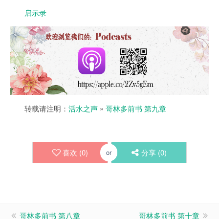
启示录
转载请注明：
活水之声
»
哥林多前书 第九章
喜欢 (
0
)
分享 (
0
)
or
哥林多前书 第八章
哥林多前书 第十章