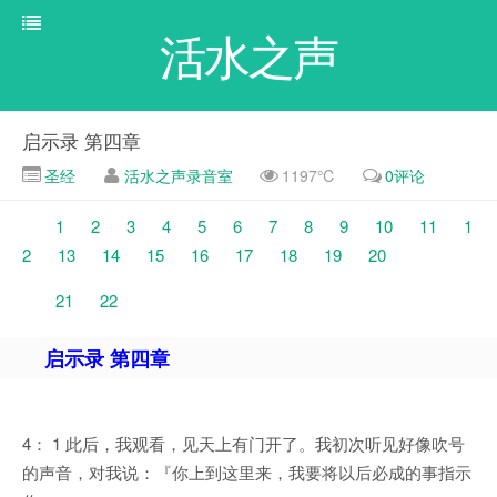
活水之声
启示录 第四章
圣经
活水之声录音室
1197℃
0评论
1
2
3
4
5
6
7
8
9
10
11
1
2
13
14
15
16
17
18
19
20
21
22
启示录 第四章
4： 1 此后，我观看，见天上有门开了。我初次听见好像吹号
的声音，对我说：『你上到这里来，我要将以后必成的事指示