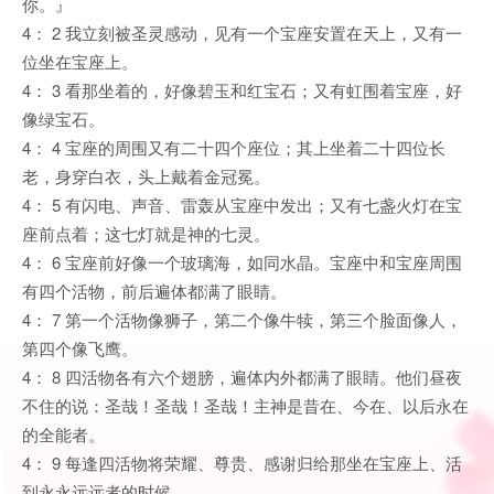
你。』
4： 2 我立刻被圣灵感动，见有一个宝座安置在天上，又有一
位坐在宝座上。
4： 3 看那坐着的，好像碧玉和红宝石；又有虹围着宝座，好
像绿宝石。
4： 4 宝座的周围又有二十四个座位；其上坐着二十四位长
老，身穿白衣，头上戴着金冠冕。
4： 5 有闪电、声音、雷轰从宝座中发出；又有七盏火灯在宝
座前点着；这七灯就是神的七灵。
4： 6 宝座前好像一个玻璃海，如同水晶。宝座中和宝座周围
有四个活物，前后遍体都满了眼睛。
4： 7 第一个活物像狮子，第二个像牛犊，第三个脸面像人，
第四个像飞鹰。
4： 8 四活物各有六个翅膀，遍体内外都满了眼睛。他们昼夜
不住的说：圣哉！圣哉！圣哉！主神是昔在、今在、以后永在
的全能者。
4： 9 每逢四活物将荣耀、尊贵、感谢归给那坐在宝座上、活
到永永远远者的时候，