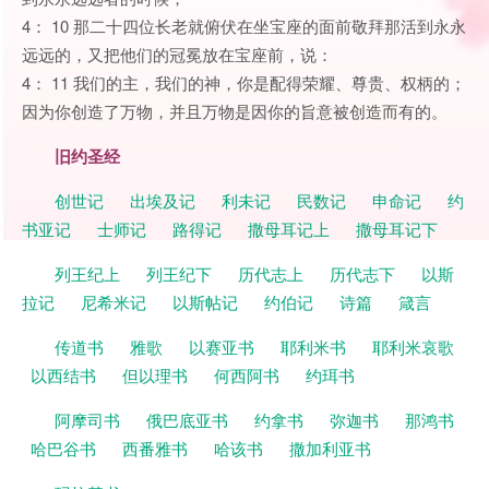
4： 10 那二十四位长老就俯伏在坐宝座的面前敬拜那活到永永
远远的，又把他们的冠冕放在宝座前，说：
4： 11 我们的主，我们的神，你是配得荣耀、尊贵、权柄的；
因为你创造了万物，并且万物是因你的旨意被创造而有的。
旧约圣经
创世记
出埃及记
利未记
民数记
申命记
约
书亚记
士师记
路得记
撒母耳记上
撒母耳记下
列王纪上
列王纪下
历代志上
历代志下
以斯
拉记
尼希米记
以斯帖记
约伯记
诗篇
箴言
传道书
雅歌
以赛亚书
耶利米书
耶利米哀歌
以西结书
但以理书
何西阿书
约珥书
阿摩司书
俄巴底亚书
约拿书
弥迦书
那鸿书
哈巴谷书
西番雅书
哈该书
撒加利亚书