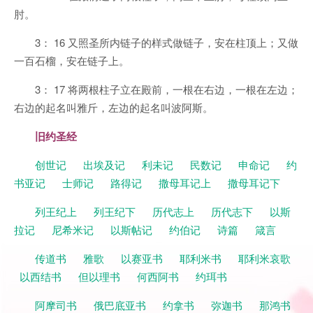
肘。
3： 16 又照圣所内链子的样式做链子，安在柱顶上；又做
一百石榴，安在链子上。
3： 17 将两根柱子立在殿前，一根在右边，一根在左边；
右边的起名叫雅斤，左边的起名叫波阿斯。
旧约圣经
创世记
出埃及记
利未记
民数记
申命记
约
书亚记
士师记
路得记
撒母耳记上
撒母耳记下
列王纪上
列王纪下
历代志上
历代志下
以斯
拉记
尼希米记
以斯帖记
约伯记
诗篇
箴言
传道书
雅歌
以赛亚书
耶利米书
耶利米哀歌
以西结书
但以理书
何西阿书
约珥书
阿摩司书
俄巴底亚书
约拿书
弥迦书
那鸿书