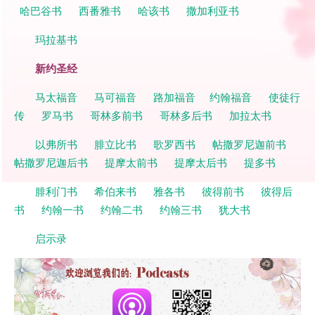
哈巴谷书
西番雅书
哈该书
撒加利亚书
玛拉基书
新约圣经
马太福音
马可福音
路加福音
约翰福音
使徒行
传
罗马书
哥林多前书
哥林多后书
加拉太书
以弗所书
腓立比书
歌罗西书
帖撒罗尼迦前书
帖撒罗尼迦后书
提摩太前书
提摩太后书
提多书
腓利门书
希伯来书
雅各书
彼得前书
彼得后
书
约翰一书
约翰二书
约翰三书
犹大书
启示录