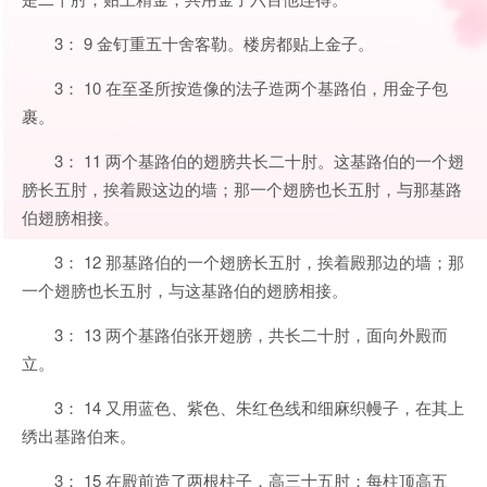
3： 9 金钉重五十舍客勒。楼房都贴上金子。
3： 10 在至圣所按造像的法子造两个基路伯，用金子包
裹。
3： 11 两个基路伯的翅膀共长二十肘。这基路伯的一个翅
膀长五肘，挨着殿这边的墙；那一个翅膀也长五肘，与那基路
伯翅膀相接。
3： 12 那基路伯的一个翅膀长五肘，挨着殿那边的墙；那
一个翅膀也长五肘，与这基路伯的翅膀相接。
3： 13 两个基路伯张开翅膀，共长二十肘，面向外殿而
立。
3： 14 又用蓝色、紫色、朱红色线和细麻织幔子，在其上
绣出基路伯来。
3： 15 在殿前造了两根柱子，高三十五肘；每柱顶高五