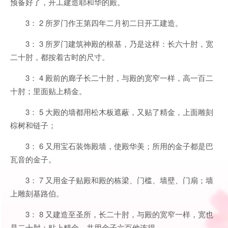
预备好了，开工建造耶和华的殿。
3： 2 所罗门作王第四年二月初二日开工建造。
3： 3 所罗门建筑神殿的根基，乃是这样：长六十肘，宽
二十肘，都按着古时的尺寸。
3： 4 殿前的廊子长二十肘，与殿的宽窄一样，高一百二
十肘；里面贴上精金。
3： 5 大殿的墙都用松木板遮蔽，又贴了精金，上面雕刻
棕树和链子；
3： 6 又用宝石装饰殿墙，使殿华美；所用的金子都是巴
瓦音的金子。
3： 7 又用金子贴殿和殿的栋梁、门槛、墙壁、门扇；墙
上雕刻基路伯。
3： 8 又建造至圣所，长二十肘，与殿的宽窄一样，宽也
是二十肘；贴上精金，共用金子六百他连得。