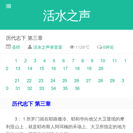
活水之声
历代志下 第三章
圣经
活水之声录音室
1126℃
0评论
1
2
3
4
5
6
7
8
9
10
11
1
2
13
14
15
16
17
18
19
20
21
22
23
24
25
26
27
28
29
3
0
31
32
33
34
35
36
历代志下 第三章
3： 1 所罗门就在耶路撒冷、耶和华向他父大卫显现的摩
利亚山上，就是耶布斯人阿珥楠的禾场上、大卫所指定的地方