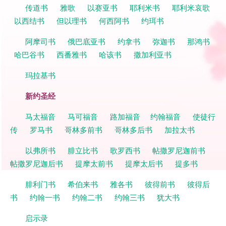
传道书
雅歌
以赛亚书
耶利米书
耶利米哀歌
以西结书
但以理书
何西阿书
约珥书
阿摩司书
俄巴底亚书
约拿书
弥迦书
那鸿书
哈巴谷书
西番雅书
哈该书
撒加利亚书
玛拉基书
新约圣经
马太福音
马可福音
路加福音
约翰福音
使徒行
传
罗马书
哥林多前书
哥林多后书
加拉太书
以弗所书
腓立比书
歌罗西书
帖撒罗尼迦前书
帖撒罗尼迦后书
提摩太前书
提摩太后书
提多书
腓利门书
希伯来书
雅各书
彼得前书
彼得后
书
约翰一书
约翰二书
约翰三书
犹大书
启示录