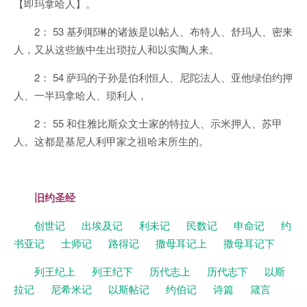
【即玛拿哈人】。
2： 53 基列耶琳的诸族是以帖人、布特人、舒玛人、密来
人，又从这些族中生出琐拉人和以实陶人来。
2： 54 萨玛的子孙是伯利恒人、尼陀法人、亚他绿伯约押
人、一半玛拿哈人、琐利人，
2： 55 和住雅比斯众文士家的特拉人、示米押人、苏甲
人。这都是基尼人利甲家之祖哈末所生的。
旧约圣经
创世记
出埃及记
利未记
民数记
申命记
约
书亚记
士师记
路得记
撒母耳记上
撒母耳记下
列王纪上
列王纪下
历代志上
历代志下
以斯
拉记
尼希米记
以斯帖记
约伯记
诗篇
箴言