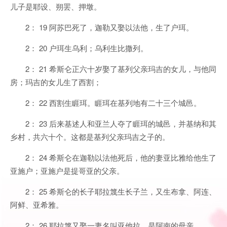
儿子是耶设、朔罢、押墩。
2： 19 阿苏巴死了，迦勒又娶以法他，生了户珥。
2： 20 户珥生乌利；乌利生比撒列。
2： 21 希斯仑正六十岁娶了基列父亲玛吉的女儿，与他同
房；玛吉的女儿生了西割；
2： 22 西割生睚珥。睚珥在基列地有二十三个城邑。
2： 23 后来基述人和亚兰人夺了睚珥的城邑，并基纳和其
乡村，共六十个。这都是基列父亲玛吉之子的。
2： 24 希斯仑在迦勒以法他死后，他的妻亚比雅给他生了
亚施户；亚施户是提哥亚的父亲。
2： 25 希斯仑的长子耶拉篾生长子兰，又生布拿、阿连、
阿鲜、亚希雅。
2： 26 耶拉篾又娶一妻名叫亚他拉，是阿南的母亲。