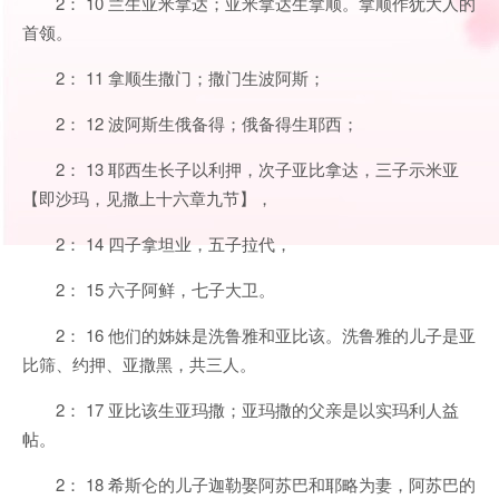
2： 10 兰生亚米拿达；亚米拿达生拿顺。拿顺作犹大人的
首领。
2： 11 拿顺生撒门；撒门生波阿斯；
2： 12 波阿斯生俄备得；俄备得生耶西；
2： 13 耶西生长子以利押，次子亚比拿达，三子示米亚
【即沙玛，见撒上十六章九节】，
2： 14 四子拿坦业，五子拉代，
2： 15 六子阿鲜，七子大卫。
2： 16 他们的姊妹是洗鲁雅和亚比该。洗鲁雅的儿子是亚
比筛、约押、亚撒黑，共三人。
2： 17 亚比该生亚玛撒；亚玛撒的父亲是以实玛利人益
帖。
2： 18 希斯仑的儿子迦勒娶阿苏巴和耶略为妻，阿苏巴的