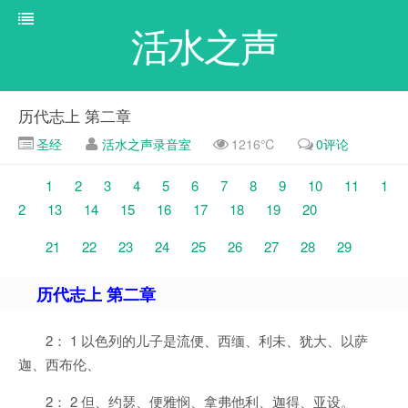
活水之声
历代志上 第二章
圣经
活水之声录音室
1216℃
0评论
1
2
3
4
5
6
7
8
9
10
11
1
2
13
14
15
16
17
18
19
20
21
22
23
24
25
26
27
28
29
历代志上 第二章
2： 1 以色列的儿子是流便、西缅、利未、犹大、以萨
迦、西布伦、
2： 2 但、约瑟、便雅悯、拿弗他利、迦得、亚设。