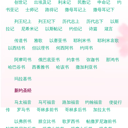
创世记
出埃及记
利未记
民数记
申命记
约
书亚记
士师记
路得记
撒母耳记上
撒母耳记下
列王纪上
列王纪下
历代志上
历代志下
以斯
拉记
尼希米记
以斯帖记
约伯记
诗篇
箴言
传道书
雅歌
以赛亚书
耶利米书
耶利米哀歌
以西结书
但以理书
何西阿书
约珥书
阿摩司书
俄巴底亚书
约拿书
弥迦书
那鸿书
哈巴谷书
西番雅书
哈该书
撒加利亚书
玛拉基书
新约圣经
马太福音
马可福音
路加福音
约翰福音
使徒行
传
罗马书
哥林多前书
哥林多后书
加拉太书
以弗所书
腓立比书
歌罗西书
帖撒罗尼迦前书