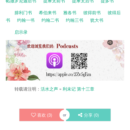
帖撒罗尼迦后书
提摩太前书
提摩太后书
提多书
腓利门书
希伯来书
雅各书
彼得前书
彼得后
书
约翰一书
约翰二书
约翰三书
犹大书
启示录
转载请注明：
活水之声
»
利未记 第十三章
喜欢 (
3
)
分享 (
0
)
or