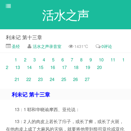
活水之声
利未记 第十三章
圣经
活水之声录音室
1431℃
0评论
1
2
3
4
5
6
7
8
9
10
11
1
2
13
14
15
16
17
18
19
20
21
22
23
24
25
26
27
利未记 第十三章
13：1 耶和华晓谕摩西、亚伦说：
13：2 人的肉皮上若长了疖子，或长了癣，或长了火斑，
在他肉皮上成了大麻风的灾病，就要将他带到祭司亚伦或亚伦