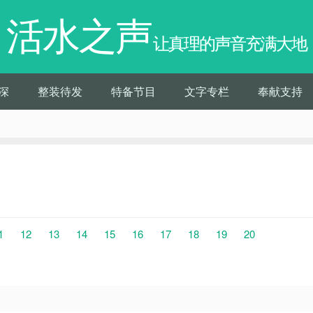
活水之声
让真理的声音充满大地
深
整装待发
特备节目
文字专栏
奉献支持
1
12
13
14
15
16
17
18
19
20