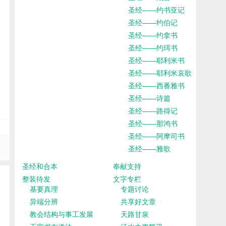
圣经——约书亚记
圣经——约伯记
圣经——约拿书
圣经——约珥书
圣经——耶利米书
圣经——耶利米哀歌
圣经——西番雅书
圣经——诗篇
圣经——路得记
圣经——那鸿书
圣经——阿摩司书
圣经——雅歌
圣经和合本
奉献支持
整装待发
文字专栏
基要真理
专题讨论
异端分辨
共享好文章
教会结构与事工发展
天路甘泉