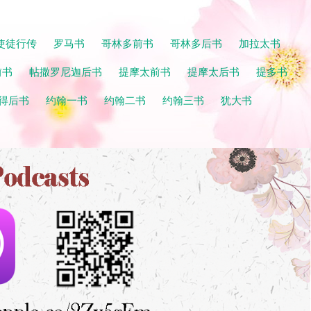
使徒行传
罗马书
哥林多前书
哥林多后书
加拉太书
前书
帖撒罗尼迦后书
提摩太前书
提摩太后书
提多书
得后书
约翰一书
约翰二书
约翰三书
犹大书