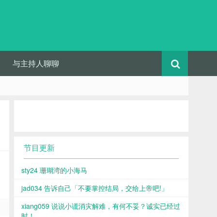
与主持人聊聊
节目更新
sty24 珊瑚湾的小海马
jad034 告诉自己「不要掌控结局，交给上帝吧!」
xiang059 说说小谎消灾解难，有何不妥？诚实已经过
时！