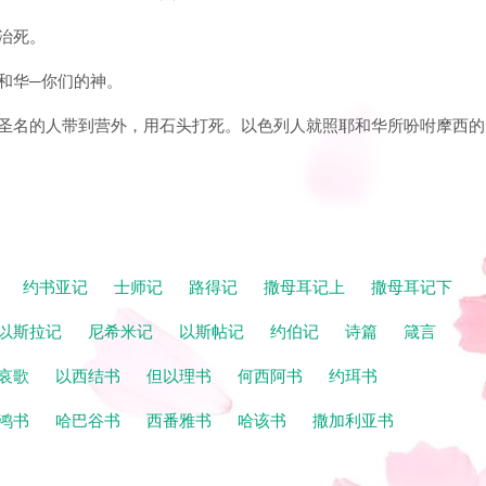
被治死。
耶和华─你们的神。
咒诅圣名的人带到营外，用石头打死。以色列人就照耶和华所吩咐摩西的
记
约书亚记
士师记
路得记
撒母耳记上
撒母耳记下
以斯拉记
尼希米记
以斯帖记
约伯记
诗篇
箴言
哀歌
以西结书
但以理书
何西阿书
约珥书
鸿书
哈巴谷书
西番雅书
哈该书
撒加利亚书