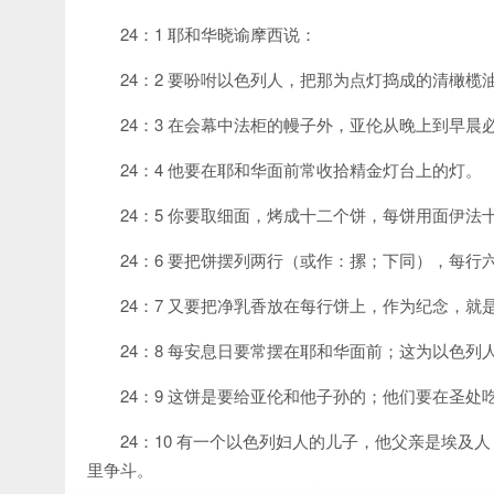
24：1 耶和华晓谕摩西说：
24：2 要吩咐以色列人，把那为点灯捣成的清橄
24：3 在会幕中法柜的幔子外，亚伦从晚上到早
24：4 他要在耶和华面前常收拾精金灯台上的灯。
24：5 你要取细面，烤成十二个饼，每饼用面伊法
24：6 要把饼摆列两行（或作：摞；下同），每
24：7 又要把净乳香放在每行饼上，作为纪念，就
24：8 每安息日要常摆在耶和华面前；这为以色列
24：9 这饼是要给亚伦和他子孙的；他们要在圣
24：10 有一个以色列妇人的儿子，他父亲是埃
里争斗。