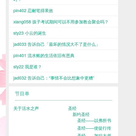
pin402 忍耐笔得果效
xiang058 孩子考试期间可以不用参加教会聚会吗？
sty23 小云的诞生
jad033 告诉自己「最坏的情况大不了是什么」
pin401 流水账的生活依旧有恩典
sty22 我是谁？
jad032 告诉自己：“事情不会比想象中更糟”
节目单
关于活水之声
圣经
新约圣经
圣经——以弗所书
圣经——使徒行传
圣经——加拉太书