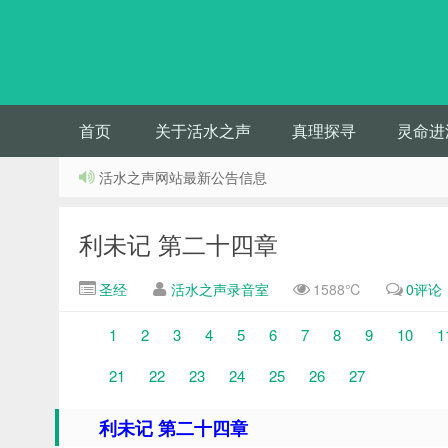
首页
关于活水之声
真理探寻
灵命进
活水之声网站最新公告信息
利未记 第二十四章
圣经
活水之声录音室
1588℃
0评论
1
2
3
4
5
6
7
8
9
10
1
21
22
23
24
25
26
27
利未记 第二十四章