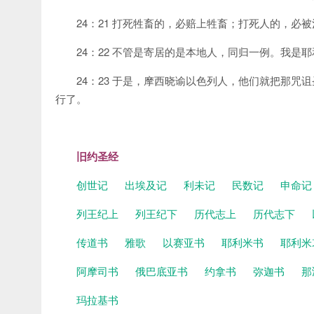
24：21 打死牲畜的，必赔上牲畜；打死人的，必
24：22 不管是寄居的是本地人，同归一例。我是
24：23 于是，摩西晓谕以色列人，他们就把那
行了。
旧约圣经
创世记
出埃及记
利未记
民数记
申命
列王纪上
列王纪下
历代志上
历代志下
传道书
雅歌
以赛亚书
耶利米书
耶利米
阿摩司书
俄巴底亚书
约拿书
弥迦书
那
玛拉基书