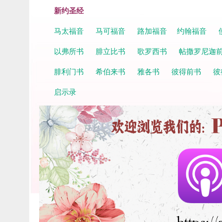
新约圣经
马太福音
马可福音
路加福音
约翰福音
以弗所书
腓立比书
歌罗西书
帖撒罗尼迦
腓利门书
希伯来书
雅各书
彼得前书
彼
启示录