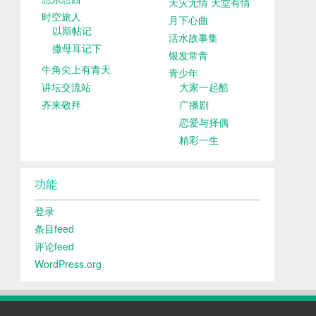
天灾无情 天堂有情
时空旅人
月下心曲
以斯帖记
活水故事集
撒母耳记下
银发常青
牛角尖上有青天
青少年
讲坛交流站
大家一起酷
齐来敬拜
广播剧
恋爱与择偶
精彩一生
功能
登录
条目feed
评论feed
WordPress.org