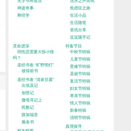
无字书布道法
活水之声简讯
神迹奇事
焦虑症之旅
释经学
生活小品
生活随笔
资讯分享
逗逗随手记
灵命进深
特备节目
同性恋需要大惊小怪
中秋节特辑
吗？
儿童节特辑
圣经书卷 “旷野明灯”
受难节特辑
彼得前书
圣诞节特辑
圣经书卷 “清泉甘露”
复活节特辑
出埃及记
妇女节特辑
创世记
孝亲节特辑
撒母耳记上
情人节特辑
民数记
新春特辑
路加福音
清明节特辑
雅各书
真理探寻
想东想西