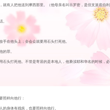
咒诅，就有人把他送到摩西那里。（他母亲名叫示罗密，是但支派底伯利
话。
都放手在他头上；全会众就要用石头打死他。
当他的罪。
总要用石头打死他。不管是寄居的是本地人，他亵渎耶和华名的时候，必
也要照样向他行：
叫人的身体有残疾，也要照样向他行。