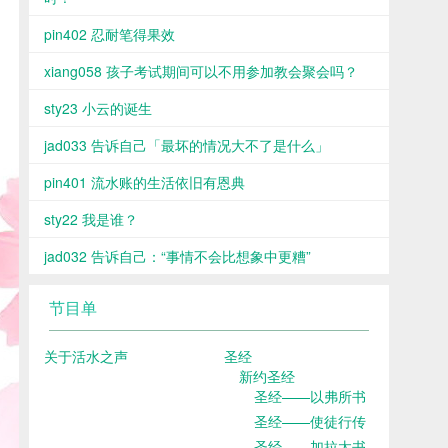
pin402 忍耐笔得果效
xiang058 孩子考试期间可以不用参加教会聚会吗？
sty23 小云的诞生
jad033 告诉自己「最坏的情况大不了是什么」
pin401 流水账的生活依旧有恩典
sty22 我是谁？
jad032 告诉自己：“事情不会比想象中更糟”
节目单
关于活水之声
圣经
新约圣经
圣经——以弗所书
圣经——使徒行传
圣经——加拉太书