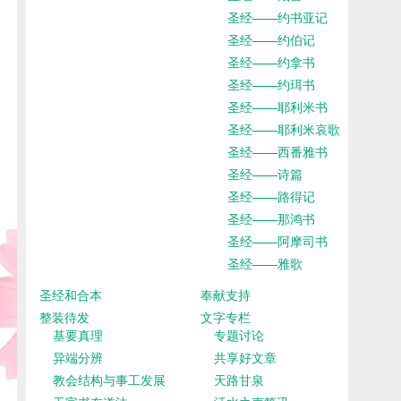
圣经——约书亚记
圣经——约伯记
圣经——约拿书
圣经——约珥书
圣经——耶利米书
圣经——耶利米哀歌
圣经——西番雅书
圣经——诗篇
圣经——路得记
圣经——那鸿书
圣经——阿摩司书
圣经——雅歌
圣经和合本
奉献支持
整装待发
文字专栏
基要真理
专题讨论
异端分辨
共享好文章
教会结构与事工发展
天路甘泉