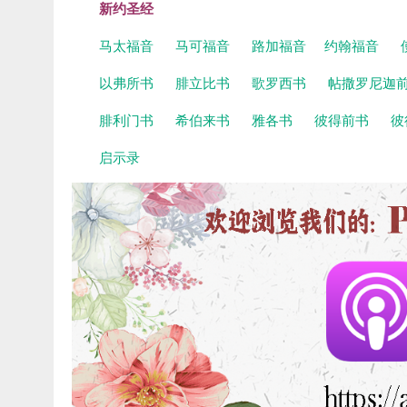
新约圣经
马太福音
马可福音
路加福音
约翰福音
以弗所书
腓立比书
歌罗西书
帖撒罗尼迦
腓利门书
希伯来书
雅各书
彼得前书
彼
启示录