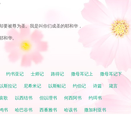
。
，却要被尊为圣。我是叫你们成圣的耶和华，
是耶和华。
记
约书亚记
士师记
路得记
撒母耳记上
撒母耳记下
以斯拉记
尼希米记
以斯帖记
约伯记
诗篇
箴言
哀歌
以西结书
但以理书
何西阿书
约珥书
鸿书
哈巴谷书
西番雅书
哈该书
撒加利亚书