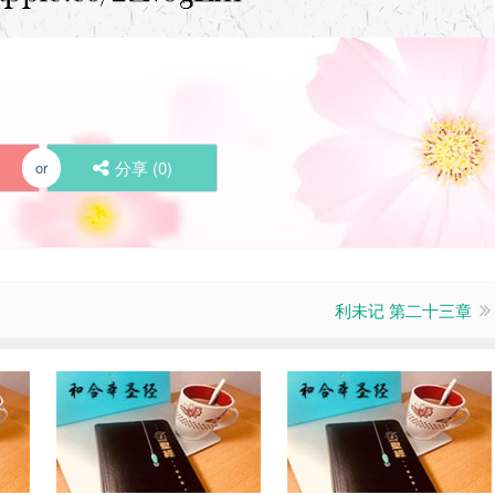
分享 (
0
)
or
利未记 第二十三章