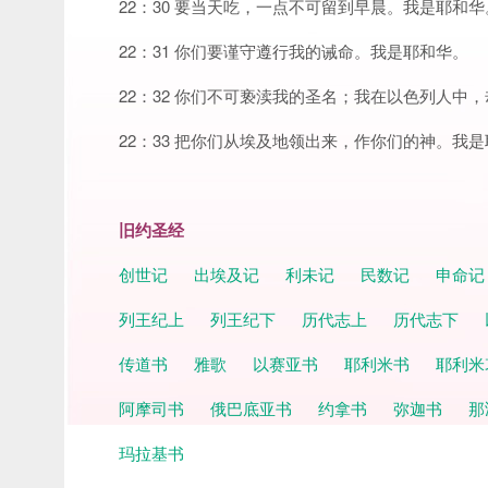
22：30 要当天吃，一点不可留到早晨。我是耶和华
22：31 你们要谨守遵行我的诫命。我是耶和华。
22：32 你们不可亵渎我的圣名；我在以色列人中
22：33 把你们从埃及地领出来，作你们的神。我
旧约圣经
创世记
出埃及记
利未记
民数记
申命
列王纪上
列王纪下
历代志上
历代志下
传道书
雅歌
以赛亚书
耶利米书
耶利米
阿摩司书
俄巴底亚书
约拿书
弥迦书
那
玛拉基书