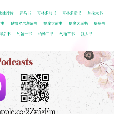
使徒行传
罗马书
哥林多前书
哥林多后书
加拉太书
前书
帖撒罗尼迦后书
提摩太前书
提摩太后书
提多书
得后书
约翰一书
约翰二书
约翰三书
犹大书