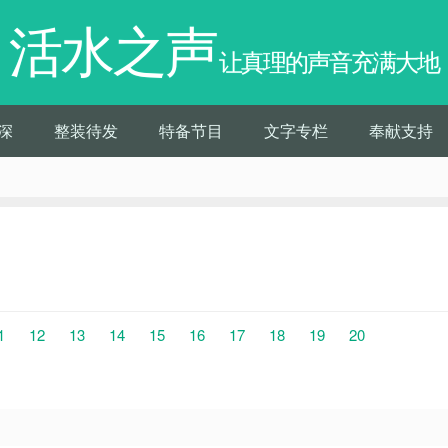
活水之声
让真理的声音充满大地
深
整装待发
特备节目
文字专栏
奉献支持
1
12
13
14
15
16
17
18
19
20