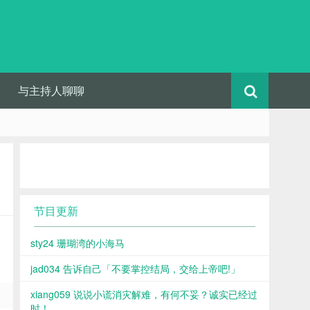
与主持人聊聊
节目更新
sty24 珊瑚湾的小海马
jad034 告诉自己「不要掌控结局，交给上帝吧!」
xiang059 说说小谎消灾解难，有何不妥？诚实已经过
时！