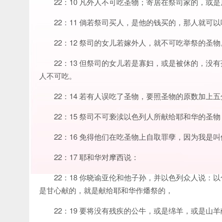
22：10 凡外人不可吃圣物；寄居在祭司家的，或
22：11 倘若祭司买人，是他的钱买的，那人就可
22：12 祭司的女儿若嫁外人，就不可吃举祭的圣物
22：13 但祭司的女儿若是寡妇，或是被休的，
人不可吃。
22：14 若有人误吃了圣物，要照圣物的原数加上
22：15 祭司不可亵渎以色列人所献给耶和华的圣物
22：16 免得他们在吃圣物上自取罪孽，因为我是
22：17 耶和华对摩西说：
22：18 你晓谕亚伦和他子孙，并以色列众人说
是甘心献的，就是献给耶和华作燔祭的，
22：19 要将没有残疾的公牛，或是绵羊，或是山