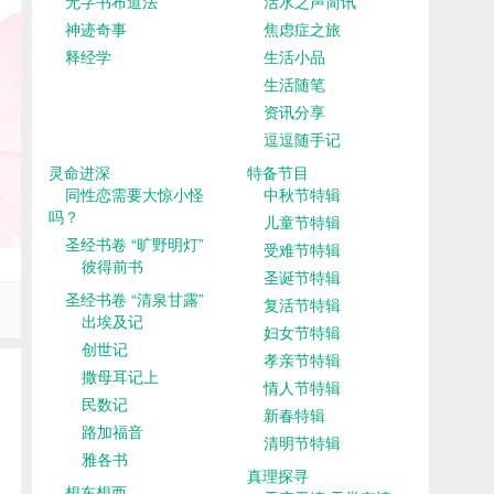
无字书布道法
活水之声简讯
神迹奇事
焦虑症之旅
释经学
生活小品
生活随笔
资讯分享
逗逗随手记
灵命进深
特备节目
同性恋需要大惊小怪
中秋节特辑
吗？
儿童节特辑
圣经书卷 “旷野明灯”
受难节特辑
彼得前书
圣诞节特辑
圣经书卷 “清泉甘露”
复活节特辑
出埃及记
妇女节特辑
创世记
孝亲节特辑
撒母耳记上
情人节特辑
民数记
新春特辑
路加福音
清明节特辑
雅各书
真理探寻
想东想西