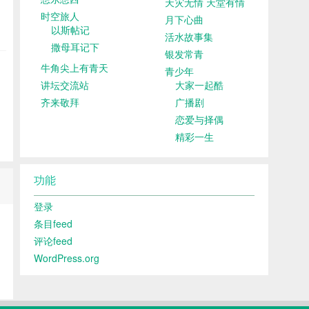
天灾无情 天堂有情
时空旅人
月下心曲
以斯帖记
活水故事集
撒母耳记下
银发常青
牛角尖上有青天
青少年
讲坛交流站
大家一起酷
齐来敬拜
广播剧
恋爱与择偶
精彩一生
功能
登录
条目feed
评论feed
WordPress.org