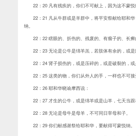
22：20 凡有残疾的，你们不可献上，因为这不蒙悦
22：21 凡从牛群或是羊群中，将平安祭献给耶
纳。
22：22 瞎眼的、折伤的、残废的、有瘤子的、
22：23 无论是公牛是绵羊羔，若肢体有余的，
22：24 肾子损伤的，或是压碎的，或是破裂的
22：25 这类的物，你们从外人的手，一样也不
22：26 耶和华晓谕摩西说：
22：27 才生的公牛，或是绵羊或是山羊，七天
22：28 无论是母牛是母羊，不可同日宰母和子。
22：29 你们献感谢祭给耶和华，要献得可蒙悦纳。