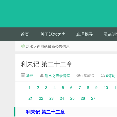
首页
关于活水之声
真理探寻
灵命进
活水之声网站最新公告信息
利未记 第二十二章
圣经
活水之声录音室
1536℃
0评论
1
2
3
4
5
6
7
8
9
10
1
21
22
23
24
25
26
27
利未记 第二十二章