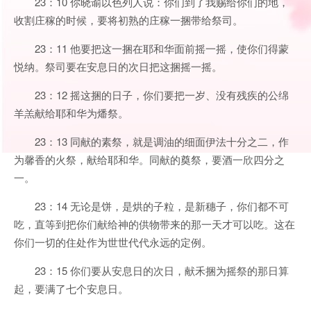
23：10 你晓谕以色列人说：你们到了我赐给你们的地，
收割庄稼的时候，要将初熟的庄稼一捆带给祭司。
23：11 他要把这一捆在耶和华面前摇一摇，使你们得蒙
悦纳。祭司要在安息日的次日把这捆摇一摇。
23：12 摇这捆的日子，你们要把一岁、没有残疾的公绵
羊羔献给耶和华为燔祭。
23：13 同献的素祭，就是调油的细面伊法十分之二，作
为馨香的火祭，献给耶和华。同献的奠祭，要酒一欣四分之
一。
23：14 无论是饼，是烘的子粒，是新穗子，你们都不可
吃，直等到把你们献给神的供物带来的那一天才可以吃。这在
你们一切的住处作为世世代代永远的定例。
23：15 你们要从安息日的次日，献禾捆为摇祭的那日算
起，要满了七个安息日。