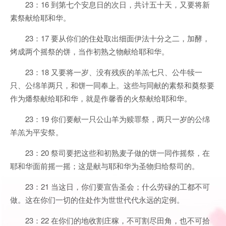
23：16 到第七个安息日的次日，共计五十天，又要将新
素祭献给耶和华。
23：17 要从你们的住处取出细面伊法十分之二，加酵，
烤成两个摇祭的饼，当作初熟之物献给耶和华。
23：18 又要将一岁、没有残疾的羊羔七只、公牛犊一
只、公绵羊两只，和饼一同奉上。这些与同献的素祭和奠祭要
作为燔祭献给耶和华，就是作馨香的火祭献给耶和华。
23：19 你们要献一只公山羊为赎罪祭，两只一岁的公绵
羊羔为平安祭。
23：20 祭司要把这些和初熟麦子做的饼一同作摇祭，在
耶和华面前摇一摇；这是献与耶和华为圣物归给祭司的。
23：21 当这日，你们要宣告圣会；什么劳碌的工都不可
做。这在你们一切的住处作为世世代代永远的定例。
23：22 在你们的地收割庄稼，不可割尽田角，也不可拾