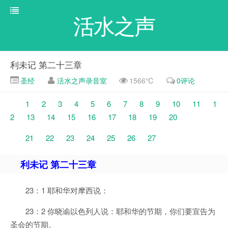
活水之声
利未记 第二十三章
圣经
活水之声录音室
1566℃
0评论
1
2
3
4
5
6
7
8
9
10
11
1
2
13
14
15
16
17
18
19
20
21
22
23
24
25
26
27
利未记 第二十三章
23：1 耶和华对摩西说：
23：2 你晓谕以色列人说：耶和华的节期，你们要宣告为
圣会的节期。