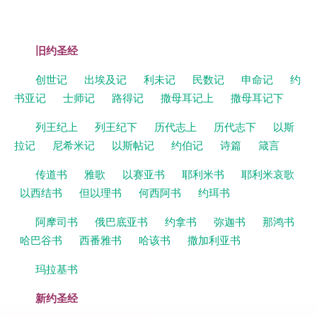
旧约圣经
创世记
出埃及记
利未记
民数记
申命记
约
书亚记
士师记
路得记
撒母耳记上
撒母耳记下
列王纪上
列王纪下
历代志上
历代志下
以斯
拉记
尼希米记
以斯帖记
约伯记
诗篇
箴言
传道书
雅歌
以赛亚书
耶利米书
耶利米哀歌
以西结书
但以理书
何西阿书
约珥书
阿摩司书
俄巴底亚书
约拿书
弥迦书
那鸿书
哈巴谷书
西番雅书
哈该书
撒加利亚书
玛拉基书
新约圣经