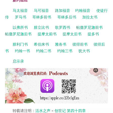
新约圣经
马太福音
马可福音
路加福音
约翰福音
使徒行
传
罗马书
哥林多前书
哥林多后书
加拉太书
以弗所书
腓立比书
歌罗西书
帖撒罗尼迦前书
帖撒罗尼迦后书
提摩太前书
提摩太后书
提多书
腓利门书
希伯来书
雅各书
彼得前书
彼得后
书
约翰一书
约翰二书
约翰三书
犹大书
启示录
转载请注明：
活水之声
»
创世记 第四十四章