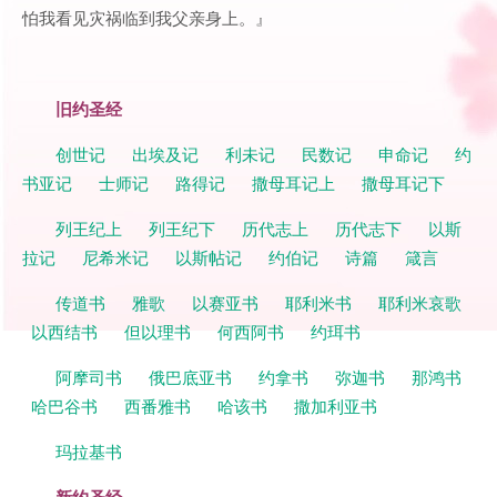
怕我看见灾祸临到我父亲身上。』
旧约圣经
创世记
出埃及记
利未记
民数记
申命记
约
书亚记
士师记
路得记
撒母耳记上
撒母耳记下
列王纪上
列王纪下
历代志上
历代志下
以斯
拉记
尼希米记
以斯帖记
约伯记
诗篇
箴言
传道书
雅歌
以赛亚书
耶利米书
耶利米哀歌
以西结书
但以理书
何西阿书
约珥书
阿摩司书
俄巴底亚书
约拿书
弥迦书
那鸿书
哈巴谷书
西番雅书
哈该书
撒加利亚书
玛拉基书