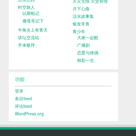
天灾无情 天堂有情
时空旅人
月下心曲
以斯帖记
活水故事集
撒母耳记下
银发常青
牛角尖上有青天
青少年
讲坛交流站
大家一起酷
齐来敬拜
广播剧
恋爱与择偶
精彩一生
功能
登录
条目feed
评论feed
WordPress.org