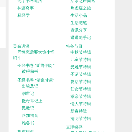
无字书布道法
活水之声简讯
神迹奇事
焦虑症之旅
释经学
生活小品
生活随笔
资讯分享
逗逗随手记
灵命进深
特备节目
同性恋需要大惊小怪
中秋节特辑
吗？
儿童节特辑
圣经书卷 “旷野明灯”
受难节特辑
彼得前书
圣诞节特辑
圣经书卷 “清泉甘露”
复活节特辑
出埃及记
妇女节特辑
创世记
孝亲节特辑
撒母耳记上
情人节特辑
民数记
新春特辑
路加福音
清明节特辑
雅各书
真理探寻
想东想西