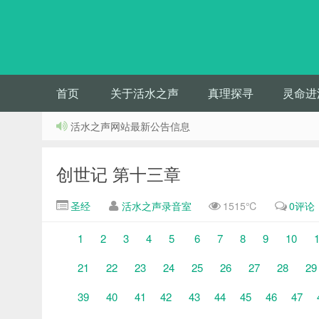
首页
关于活水之声
真理探寻
灵命进
活水之声网站最新公告信息
创世记 第十三章
圣经
活水之声录音室
1515℃
0评论
1
2
3
4
5
6
7
8
9
10
21
22
23
24
25
26
27
28
29
39
40
41
42
43
44
45
46
47