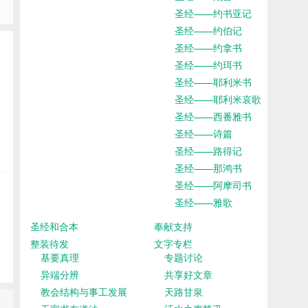
圣经——约书亚记
圣经——约伯记
圣经——约拿书
圣经——约珥书
圣经——耶利米书
圣经——耶利米哀歌
圣经——西番雅书
圣经——诗篇
圣经——路得记
圣经——那鸿书
圣经——阿摩司书
圣经——雅歌
圣经和合本
奉献支持
整装待发
文字专栏
基要真理
专题讨论
异端分辨
共享好文章
教会结构与事工发展
天路甘泉