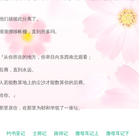
；他们就彼此分离了。
，渐渐挪移帐棚，直到所多玛。
说：『从你所在的地方，你举目向东西南北观看；
的后裔，直到永远。
，人若能数算地上的尘沙才能数算你的后裔。
赐给你。』
树那里居住，在那里为耶和华筑了一座坛。
记
约书亚记
士师记
路得记
撒母耳记上
撒母耳记下