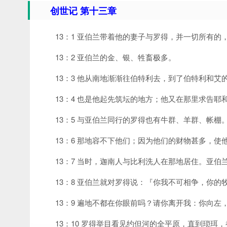
创世记 第十三章
13：1 亚伯兰带着他的妻子与罗得，并一切所有的
13：2 亚伯兰的金、银、牲畜极多。
13：3 他从南地渐渐往伯特利去，到了伯特利和
13：4 也是他起先筑坛的地方；他又在那里求告耶
13：5 与亚伯兰同行的罗得也有牛群、羊群、帐棚
13：6 那地容不下他们；因为他们的财物甚多，使
13：7 当时，迦南人与比利洗人在那地居住。亚
13：8 亚伯兰就对罗得说：『你我不可相争，你
13：9 遍地不都在你眼前吗？请你离开我：你向
13：10 罗得举目看见约但河的全平原，直到琐