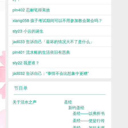
pin402 忍耐笔得果效
xiang058 孩子考试期间可以不用参加教会聚会吗？
sty23 小云的诞生
jad033 告诉自己「最坏的情况大不了是什么」
pin401 流水账的生活依旧有恩典
sty22 我是谁？
jad032 告诉自己：“事情不会比想象中更糟”
节目单
关于活水之声
圣经
新约圣经
圣经——以弗所书
圣经——使徒行传
圣经——加拉太书