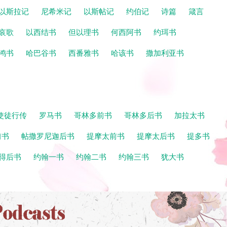
以斯拉记
尼希米记
以斯帖记
约伯记
诗篇
箴言
哀歌
以西结书
但以理书
何西阿书
约珥书
鸿书
哈巴谷书
西番雅书
哈该书
撒加利亚书
使徒行传
罗马书
哥林多前书
哥林多后书
加拉太书
前书
帖撒罗尼迦后书
提摩太前书
提摩太后书
提多书
得后书
约翰一书
约翰二书
约翰三书
犹大书