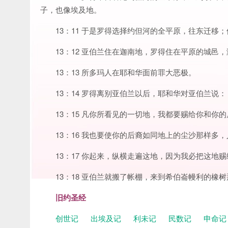
子，也像埃及地。
13：11 于是罗得选择约但河的全平原，往东迁移
13：12 亚伯兰住在迦南地，罗得住在平原的城邑
13：13 所多玛人在耶和华面前罪大恶极。
13：14 罗得离别亚伯兰以后，耶和华对亚伯兰
13：15 凡你所看见的一切地，我都要赐给你和你
13：16 我也要使你的后裔如同地上的尘沙那样多
13：17 你起来，纵横走遍这地，因为我必把这地
13：18 亚伯兰就搬了帐棚，来到希伯崙幔利的橡
旧约圣经
创世记
出埃及记
利未记
民数记
申命