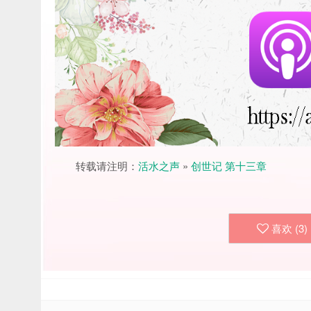
转载请注明：
活水之声
»
创世记 第十三章
喜欢 (
3
)