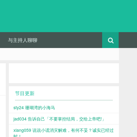
与主持人聊聊
节目更新
sty24 珊瑚湾的小海马
jad034 告诉自己「不要掌控结局，交给上帝吧!」
xiang059 说说小谎消灾解难，有何不妥？诚实已经过
时！