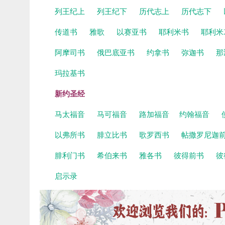
列王纪上
列王纪下
历代志上
历代志下
传道书
雅歌
以赛亚书
耶利米书
耶利米
阿摩司书
俄巴底亚书
约拿书
弥迦书
那
玛拉基书
新约圣经
马太福音
马可福音
路加福音
约翰福音
以弗所书
腓立比书
歌罗西书
帖撒罗尼迦
腓利门书
希伯来书
雅各书
彼得前书
彼
启示录