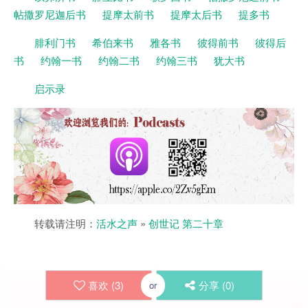
帖撒罗尼迦后书
提摩太前书
提摩太后书
提多书
腓利门书
希伯来书
雅各书
彼得前书
彼得后
书
约翰一书
约翰二书
约翰三书
犹大书
启示录
转载请注明：
活水之声
»
创世记 第二十章
喜欢 (
3
)
分享 (
0
)
or