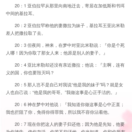
20：1 亚伯拉罕从那里向南地迁去，寄居在加低斯和书珥
中间的基拉耳。
20：2 亚伯拉罕称他的妻撒拉为妹子，基拉耳王亚比米勒
差人把撒拉取了去。
20：3 但夜间，神来，在梦中对亚比米勒说：『你是个死
人哪！因为你取了那女人来；他原是别人的妻子。』
20：4 亚比米勒却还没有亲近撒拉；他说：『主啊，连有
义的国，你也要毁灭吗？
20：5 那人岂不是自己对我说“他是我的妹子”吗？就是女
人也自己说：“他是我的哥哥。”我做这事是心正手洁的。』
20：6 神在梦中对他说：『我知道你做这事是心中正直；
我也拦阻了你，免得你得罪我，所以我不容你沾着他。
20：7 现在你把这人的妻子归还他；因为他是先知，他要
为你祷告，使你存活。你若不归还他，你当知道，你和你所有