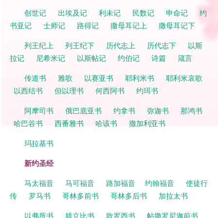
创世记
出埃及记
利未记
民数记
申命记
约
书亚记
士师记
路得记
撒母耳记上
撒母耳记下
列王纪上
列王纪下
历代志上
历代志下
以斯
拉记
尼希米记
以斯帖记
约伯记
诗篇
箴言
传道书
雅歌
以赛亚书
耶利米书
耶利米哀歌
以西结书
但以理书
何西阿书
约珥书
阿摩司书
俄巴底亚书
约拿书
弥迦书
那鸿书
哈巴谷书
西番雅书
哈该书
撒加利亚书
玛拉基书
新约圣经
马太福音
马可福音
路加福音
约翰福音
使徒行
传
罗马书
哥林多前书
哥林多后书
加拉太书
以弗所书
腓立比书
歌罗西书
帖撒罗尼迦前书