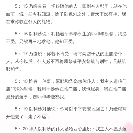
5： 15 乃缦带着一切跟随他的人，回到神人那里，站在他
面前，说：如今我知道，除了以色列之外，普天下没有神。现
在求你收点仆人的礼物。
5： 16 以利沙说：我指着所事奉永生的耶和华起誓，我必
不受。乃缦再三地求他，他却不受。
5： 17 乃缦说：你若不肯受，请将两骡子驮的土赐给仆
人。从今以后，仆人必不再将燔祭或平安祭献与别神，只献给
耶和华。
5： 18 惟有一件事，愿耶和华饶恕你仆人：我主人进临门
庙叩拜的时候，我用手搀他在临门庙，我也屈身。我在临门庙
屈身的这事，愿耶和华饶恕我。
5： 19 以利沙对他说：你可以平平安安地回去！乃缦就离
开他去了；走了不远，
5： 20 神人以利沙的仆人基哈西心里说：我主人不愿从这