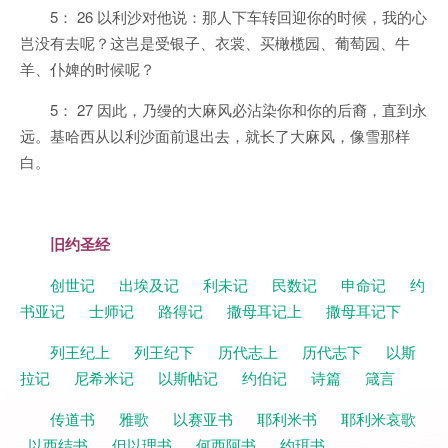
5： 26 以利沙对他说：那人下车转回迎你的时候，我的心
岂没有去呢？这岂是受银子、衣裳、买橄榄园、葡萄园、牛
羊、仆婢的时候呢？
5： 27 因此，乃缦的大麻风必沾染你和你的后裔，直到永
远。基哈西从以利沙面前退出去，就长了大麻风，像雪那样
白。
旧约圣经
创世记
出埃及记
利未记
民数记
申命记
约
书亚记
士师记
路得记
撒母耳记上
撒母耳记下
列王纪上
列王纪下
历代志上
历代志下
以斯
拉记
尼希米记
以斯帖记
约伯记
诗篇
箴言
传道书
雅歌
以赛亚书
耶利米书
耶利米哀歌
以西结书
但以理书
何西阿书
约珥书