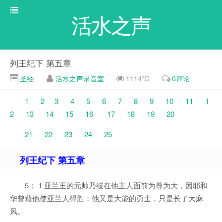
活水之声
列王纪下 第五章
圣经
活水之声录音室
1114℃
0评论
1
2
3
4
5
6
7
8
9
10
11
1
2
13
14
15
16
17
18
19
20
21
22
23
24
25
列王纪下 第五章
5： 1 亚兰王的元帅乃缦在他主人面前为尊为大，因耶和
华曾藉他使亚兰人得胜；他又是大能的勇士，只是长了大麻
风。