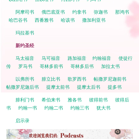
阿摩司书
俄巴底亚书
约拿书
弥迦书
那鸿书
哈巴谷书
西番雅书
哈该书
撒加利亚书
玛拉基书
新约圣经
马太福音
马可福音
路加福音
约翰福音
使徒行
传
罗马书
哥林多前书
哥林多后书
加拉太书
以弗所书
腓立比书
歌罗西书
帖撒罗尼迦前书
帖撒罗尼迦后书
提摩太前书
提摩太后书
提多书
腓利门书
希伯来书
雅各书
彼得前书
彼得后
书
约翰一书
约翰二书
约翰三书
犹大书
启示录