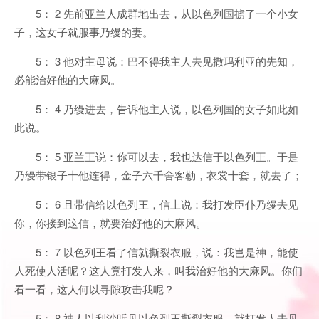
5： 2 先前亚兰人成群地出去，从以色列国掳了一个小女
子，这女子就服事乃缦的妻。
5： 3 他对主母说：巴不得我主人去见撒玛利亚的先知，
必能治好他的大麻风。
5： 4 乃缦进去，告诉他主人说，以色列国的女子如此如
此说。
5： 5 亚兰王说：你可以去，我也达信于以色列王。于是
乃缦带银子十他连得，金子六千舍客勒，衣裳十套，就去了；
5： 6 且带信给以色列王，信上说：我打发臣仆乃缦去见
你，你接到这信，就要治好他的大麻风。
5： 7 以色列王看了信就撕裂衣服，说：我岂是神，能使
人死使人活呢？这人竟打发人来，叫我治好他的大麻风。你们
看一看，这人何以寻隙攻击我呢？
5： 8 神人以利沙听见以色列王撕裂衣服，就打发人去见