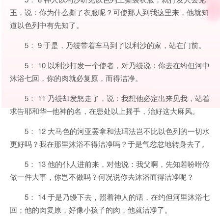
王，说：你为什么撕了衣服呢？可使那人到我这里来，他就知
道以色列中有先知了。
5： 9 于是，乃缦带着车马到了以利沙的家，站在门前。
5： 10 以利沙打发一个使者，对乃缦说：你去在约但河中
沐浴七回，你的肉就必复原，而得洁净。
5： 11 乃缦却发怒走了，说：我想他必定出来见我，站着
求告耶和华─他神的名，在患处以上摇手，治好这大麻风。
5： 12 大马色的河亚罢拿和法珥法岂不比以色列的一切水
更好吗？我在那里沐浴不得洁净吗？于是气忿忿地转身去了。
5： 13 他的仆人进前来，对他说：我父啊，先知若吩咐你
做一件大事，你岂不做吗？何况说你去沐浴而得洁净呢？
5： 14 于是乃缦下去，照着神人的话，在约但河里沐浴七
回；他的肉复原，好像小孩子的肉，他就洁净了。