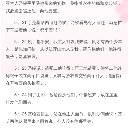
亚兰人乃缦手里受他带来的礼物，我指着永生的耶和华起誓，
我必跑去追上他，向他要些。
5： 21 于是基哈西追赶乃缦。乃缦看见有人追赶，就急忙
下车迎着他，说：都平安吗？
5： 22 说：都平安。我主人打发我来说：刚才有两个少年
人，是先知门徒，从以法莲山地来见我，请你赐他们一他连得
银子，两套衣裳。
5： 23 乃缦说：请受二他连得；再三地请受，便将二他连
得银子装在两个口袋里，又将两套衣裳交给两个仆人；他们就
在基哈西前头抬着走。
5： 24 到了山冈，基哈西从他们手中接过来，放在屋里，
打发他们回去。
5： 25 基哈西进去，站在他主人面前。以利沙问他说：基
哈西你从哪里来？回答说：仆人没有往哪里去。