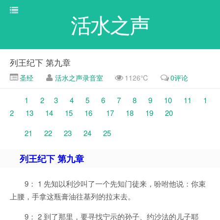
活水之声
列王纪下 第九章
圣经
活水之声录音室
1126℃
0评论
1
2
3
4
5
6
7
8
9
10
11
1
2
13
14
15
16
17
18
19
20
21
22
23
24
25
列王纪下 第九章
9： 1 先知以利沙叫了一个先知门徒来，吩咐他说：你束
上腰，手拿这瓶膏油往基列的拉末去。
9： 2 到了那里，要寻找宁示的孙子、约沙法的儿子耶