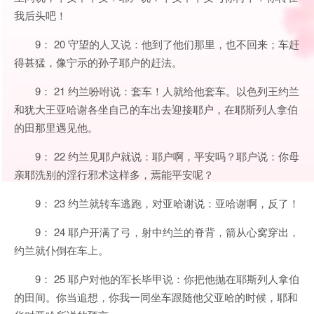
我后头吧！
9： 20 守望的人又说：他到了他们那里，也不回来；车赶
得甚猛，像宁示的孙子耶户的赶法。
9： 21 约兰吩咐说：套车！人就给他套车。以色列王约兰
和犹大王亚哈谢各坐自己的车出去迎接耶户，在耶斯列人拿伯
的田那里遇见他。
9： 22 约兰见耶户就说：耶户啊，平安吗？耶户说：你母
亲耶洗别的淫行邪术这样多，焉能平安呢？
9： 23 约兰就转车逃跑，对亚哈谢说：亚哈谢啊，反了！
9： 24 耶户开满了弓，射中约兰的脊背，箭从心窝穿出，
约兰就仆倒在车上。
9： 25 耶户对他的军长毕甲说：你把他抛在耶斯列人拿伯
的田间。你当追想，你我一同坐车跟随他父亚哈的时候，耶和