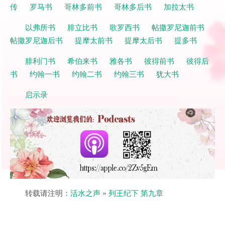
传
罗马书
哥林多前书
哥林多后书
加拉太书
以弗所书
腓立比书
歌罗西书
帖撒罗尼迦前书
帖撒罗尼迦后书
提摩太前书
提摩太后书
提多书
腓利门书
希伯来书
雅各书
彼得前书
彼得后
书
约翰一书
约翰二书
约翰三书
犹大书
启示录
转载请注明：
活水之声
»
列王纪下 第九章