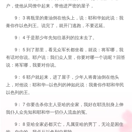
户，使他从同僚中起来，带他进严密的屋子，
9： 3 将瓶里的膏油倒在他头上，说：耶和华如此说：我
膏你作以色列王。说完了，就开门逃跑，不要迟延。
9： 4 于是那少年先知往基列的拉末去了。
9： 5 到了那里，看见众军长都坐着，就说：将军哪，我
有话对你说。耶户说：我们众人里，你要对哪一个说呢？回答
说：将军哪，我要对你说。
9： 6 耶户就起来，进了屋子，少年人将膏油倒在他头
上，对他说：耶和华─以色列的神如此说：我膏你作耶和华民
以色列的王。
9： 7 你要击杀你主人亚哈的全家，我好在耶洗别身上伸
我仆人众先知和耶和华一切仆人流血的冤。
9： 8 亚哈全家必都灭亡，凡属亚哈的男丁，无论是困住
的、自由的，我必从以色列中剪除，