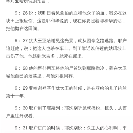
华对亚哈所说的预言，
9： 26 说：我昨日看见拿伯的血和他众子的血，我必在这
块田上报应你。这是耶和华说的，现在你要照着耶和华的话，
把他抛在这田间。
9： 27 犹大王亚哈谢见这光景，就从园亭之路逃跑。耶户
追赶他，说：把这人也杀在车上。到了靠近以伯莲的姑珥坡上
击伤了他。他逃到米吉多，就死在那里。
9： 28 他的臣仆用车将他的尸首送到耶路撒冷，葬在大卫
城他自己的坟墓里，与他列祖同葬。
9： 29 亚哈谢登基作犹大王的时候，是在亚哈的儿子约兰
第十一年。
9： 30 耶户到了耶斯列；耶洗别听见就擦粉、梳头，从窗
户里往外观看。
9： 31 耶户进门的时候，耶洗别说：杀主人的心利啊，平