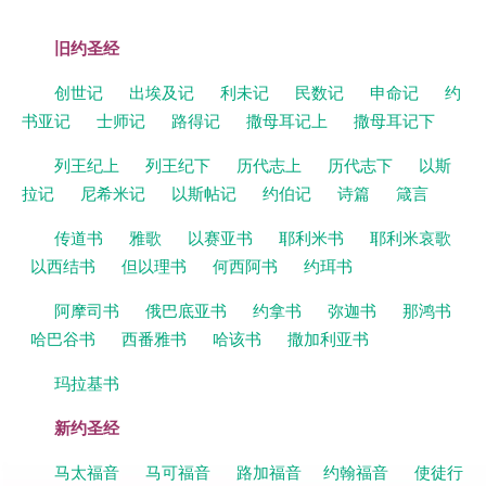
旧约圣经
创世记
出埃及记
利未记
民数记
申命记
约
书亚记
士师记
路得记
撒母耳记上
撒母耳记下
列王纪上
列王纪下
历代志上
历代志下
以斯
拉记
尼希米记
以斯帖记
约伯记
诗篇
箴言
传道书
雅歌
以赛亚书
耶利米书
耶利米哀歌
以西结书
但以理书
何西阿书
约珥书
阿摩司书
俄巴底亚书
约拿书
弥迦书
那鸿书
哈巴谷书
西番雅书
哈该书
撒加利亚书
玛拉基书
新约圣经
马太福音
马可福音
路加福音
约翰福音
使徒行