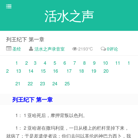
活水之声
列王纪下 第一章
圣经
活水之声录音室
2193℃
0评论
1
2
3
4
5
6
7
8
9
10
11
1
2
13
14
15
16
17
18
19
20
21
22
23
24
25
列王纪下 第一章
1： 1 亚哈死后，摩押背叛以色列。
1： 2 亚哈谢在撒玛利亚，一日从楼上的栏杆里掉下来，
就病了；于是差遣使者说：你们去问以革伦的神巴力西卜，我