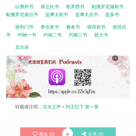
以弗所书
腓立比书
歌罗西书
帖撒罗尼迦前书
帖撒罗尼迦后书
提摩太前书
提摩太后书
提多书
腓利门书
希伯来书
雅各书
彼得前书
彼得后
书
约翰一书
约翰二书
约翰三书
犹大书
启示录
转载请注明：
活水之声
»
列王纪下 第一章
喜欢 (
0
)
分享 (
0
)
or