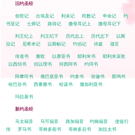
旧约圣经
创世记
出埃及记
利未记
民数记
申命记
约
书亚记
士师记
路得记
撒母耳记上
撒母耳记下
列王纪上
列王纪下
历代志上
历代志下
以斯
拉记
尼希米记
以斯帖记
约伯记
诗篇
箴言
传道书
雅歌
以赛亚书
耶利米书
耶利米哀歌
以西结书
但以理书
何西阿书
约珥书
阿摩司书
俄巴底亚书
约拿书
弥迦书
那鸿书
哈巴谷书
西番雅书
哈该书
撒加利亚书
玛拉基书
新约圣经
马太福音
马可福音
路加福音
约翰福音
使徒行
传
罗马书
哥林多前书
哥林多后书
加拉太书