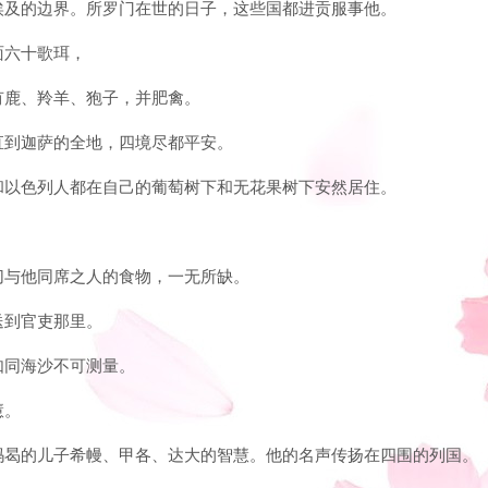
到埃及的边界。所罗门在世的日子，这些国都进贡服事他。
面六十歌珥，
还有鹿、羚羊、狍子，并肥禽。
萨直到迦萨的全地，四境尽都平安。
人和以色列人都在自己的葡萄树下和无花果树下安然居住。
。
一切与他同席之人的食物，一无所缺。
送到官吏那里。
如同海沙不可测量。
慧。
并玛曷的儿子希幔、甲各、达大的智慧。他的名声传扬在四围的列国。