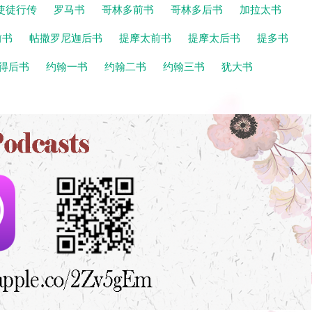
使徒行传
罗马书
哥林多前书
哥林多后书
加拉太书
前书
帖撒罗尼迦后书
提摩太前书
提摩太后书
提多书
得后书
约翰一书
约翰二书
约翰三书
犹大书