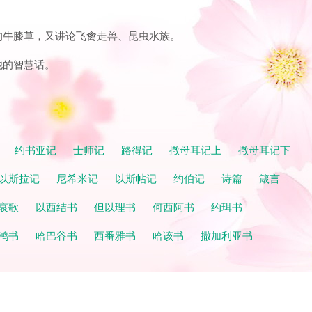
长的牛膝草，又讲论飞禽走兽、昆虫水族。
他的智慧话。
记
约书亚记
士师记
路得记
撒母耳记上
撒母耳记下
以斯拉记
尼希米记
以斯帖记
约伯记
诗篇
箴言
哀歌
以西结书
但以理书
何西阿书
约珥书
鸿书
哈巴谷书
西番雅书
哈该书
撒加利亚书