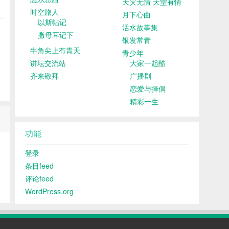
天灾无情 天堂有情
时空旅人
月下心曲
以斯帖记
活水故事集
撒母耳记下
银发常青
牛角尖上有青天
青少年
讲坛交流站
大家一起酷
齐来敬拜
广播剧
恋爱与择偶
精彩一生
功能
登录
条目feed
评论feed
WordPress.org