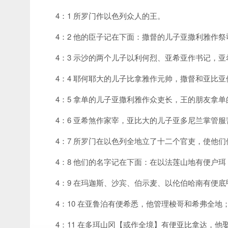
4：1 所罗门作以色列众人的王。
4：2 他的臣子记在下面：撒督的儿子亚撒利雅作祭
4：3 示沙的两个儿子以利何烈、亚希亚作书记，
4：4 耶何耶大的儿子比拿雅作元帅，撒督和亚比
4：5 拿单的儿子亚撒利雅作众吏长，王的朋友拿
4：6 亚希煞作家宰，亚比大的儿子亚多尼兰掌管服
4：7 所罗门在以色列全地立了十二个官吏，使他
4：8 他们的名字记在下面：在以法莲山地有便户珥
4：9 在玛迦斯、沙宾、伯示麦、以伦伯哈南有便底
4：10 在亚鲁泊有便希悉，他管理梭哥和希弗全地
4：11 在多珥山冈【或作全境】有便亚比拿达，