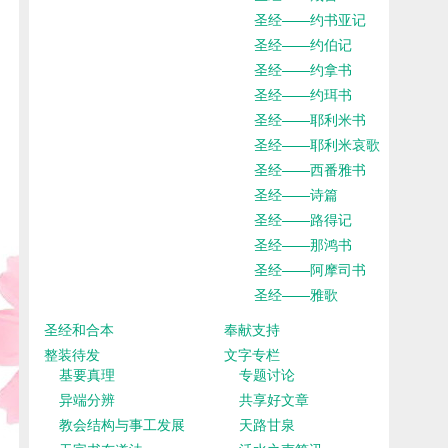
圣经——约书亚记
圣经——约伯记
圣经——约拿书
圣经——约珥书
圣经——耶利米书
圣经——耶利米哀歌
圣经——西番雅书
圣经——诗篇
圣经——路得记
圣经——那鸿书
圣经——阿摩司书
圣经——雅歌
圣经和合本
奉献支持
整装待发
文字专栏
基要真理
专题讨论
异端分辨
共享好文章
教会结构与事工发展
天路甘泉