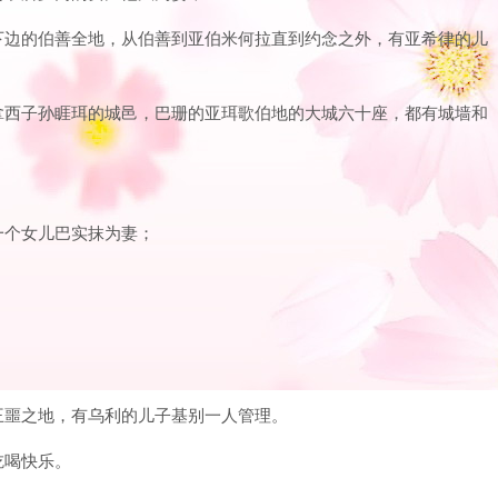
列下边的伯善全地，从伯善到亚伯米何拉直到约念之外，有亚希律的儿
玛拿西子孙睚珥的城邑，巴珊的亚珥歌伯地的大城六十座，都有城墙和
一个女儿巴实抹为妻；
珊王噩之地，有乌利的儿子基别一人管理。
吃喝快乐。