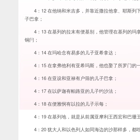
4：12 在他纳和米吉多，并靠近撒拉他拿、耶斯
子巴拿；
4：13 在基列的拉末有便基别，他管理在基列的
铜闩；
4：14 在玛哈念有易多的儿子亚希拿达；
4：15 在拿弗他利有亚希玛斯，他也娶了所罗门的
4：16 在亚设和亚禄有户筛的儿子巴拿；
4：17 在以萨迦有帕路亚的儿子约沙法；
4：18 在便雅悯有以拉的儿子示每；
4：19 在基列地，就是从前属亚摩利王西宏和巴
4：20 犹大人和以色列人如同海边的沙那样多，都