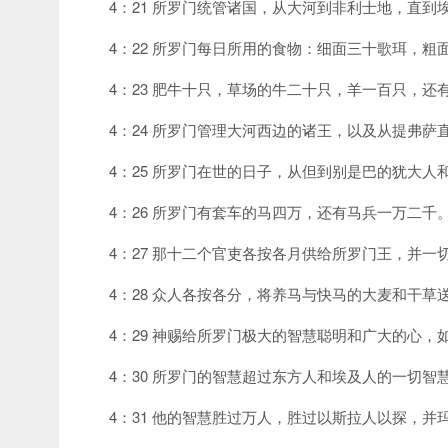
4：21 所罗门统管诸国，从大河到非利士地，直
4：22 所罗门每日所用的食物：细面三十歌珥，粗
4：23 肥牛十只，草场的牛二十只，羊一百只，
4：24 所罗门管理大河西边的诸王，以及从提弗
4：25 所罗门在世的日子，从但到别是巴的犹大
4：26 所罗门有套车的马四万，还有马兵一万二千
4：27 那十二个官吏各按各月供给所罗门王，并
4：28 众人各按各分，将养马与快马的大麦和干草
4：29 神赐给所罗门极大的智慧聪明和广大的心，
4：30 所罗门的智慧超过东方人和埃及人的一切智
4：31 他的智慧胜过万人，胜过以斯拉人以探，