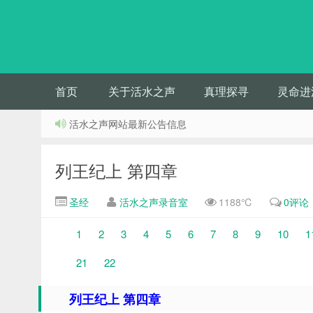
首页
关于活水之声
真理探寻
灵命进
活水之声网站最新公告信息
列王纪上 第四章
圣经
活水之声录音室
1188℃
0评论
1
2
3
4
5
6
7
8
9
10
1
21
22
列王纪上 第四章