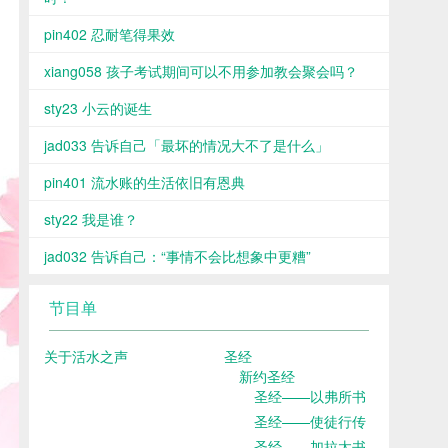
pin402 忍耐笔得果效
xiang058 孩子考试期间可以不用参加教会聚会吗？
sty23 小云的诞生
jad033 告诉自己「最坏的情况大不了是什么」
pin401 流水账的生活依旧有恩典
sty22 我是谁？
jad032 告诉自己：“事情不会比想象中更糟”
节目单
关于活水之声
圣经
新约圣经
圣经——以弗所书
圣经——使徒行传
圣经——加拉太书