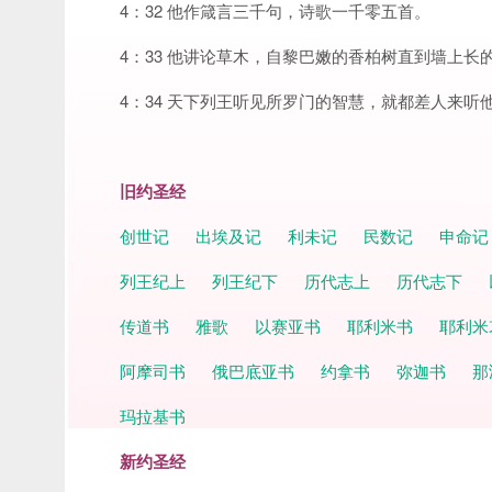
4：32 他作箴言三千句，诗歌一千零五首。
4：33 他讲论草木，自黎巴嫩的香柏树直到墙上
4：34 天下列王听见所罗门的智慧，就都差人来听
旧约圣经
创世记
出埃及记
利未记
民数记
申命
列王纪上
列王纪下
历代志上
历代志下
传道书
雅歌
以赛亚书
耶利米书
耶利米
阿摩司书
俄巴底亚书
约拿书
弥迦书
那
玛拉基书
新约圣经