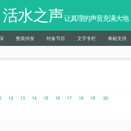
活水之声
让真理的声音充满大地
深
整装待发
特备节目
文字专栏
奉献支持
1
12
13
14
15
16
17
18
19
20