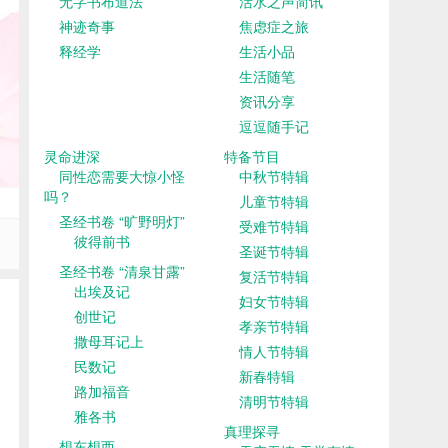
无字书布道法
活水之声简讯
神迹奇事
焦虑症之旅
释经学
生活小品
生活随笔
资讯分享
逗逗随手记
灵命进深
特备节目
同性恋需要大惊小怪
中秋节特辑
吗？
儿童节特辑
圣经书卷 “旷野明灯”
受难节特辑
彼得前书
圣诞节特辑
圣经书卷 “清泉甘露”
复活节特辑
出埃及记
妇女节特辑
创世记
孝亲节特辑
撒母耳记上
情人节特辑
民数记
新春特辑
路加福音
清明节特辑
雅各书
真理探寻
想东想西