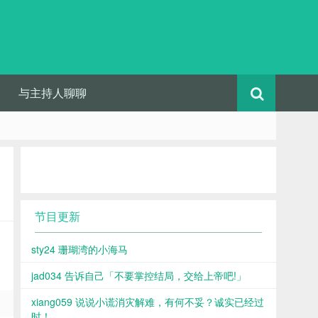
与主持人聊聊
节目更新
sty24 珊瑚湾的小海马
jad034 告诉自己「不要掌控结局，交给上帝吧!」
xiang059 说说小谎消灾解难，有何不妥？诚实已经过
时！