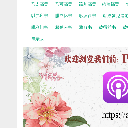
马太福音
马可福音
路加福音
约翰福音
以弗所书
腓立比书
歌罗西书
帖撒罗尼迦
腓利门书
希伯来书
雅各书
彼得前书
彼
启示录