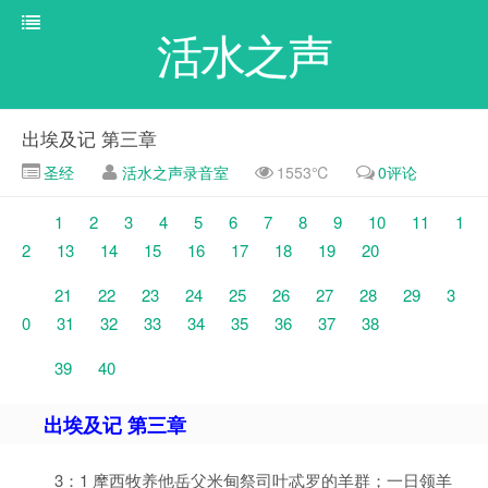
活水之声
出埃及记 第三章
圣经
活水之声录音室
1553℃
0评论
1
2
3
4
5
6
7
8
9
10
11
1
2
13
14
15
16
17
18
19
20
21
22
23
24
25
26
27
28
29
3
0
31
32
33
34
35
36
37
38
39
40
出埃及记 第三章
3：1 摩西牧养他岳父米甸祭司叶忒罗的羊群；一日领羊