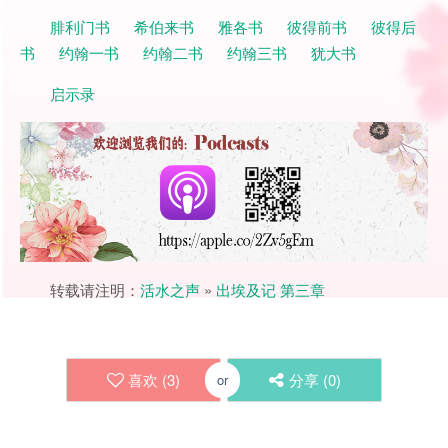
腓利门书
希伯来书
雅各书
彼得前书
彼得后
书
约翰一书
约翰二书
约翰三书
犹大书
启示录
转载请注明：
活水之声
»
出埃及记 第三章
喜欢 (
3
)
分享 (
0
)
or