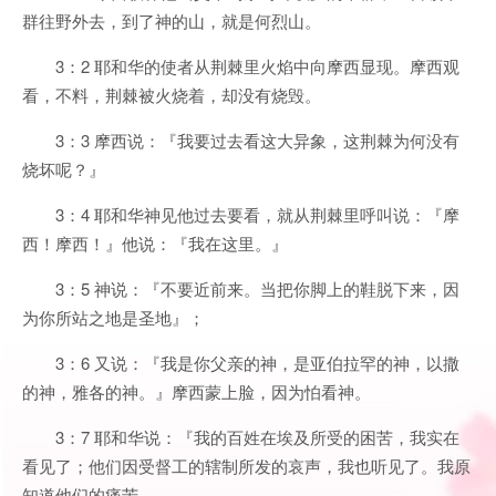
群往野外去，到了神的山，就是何烈山。
3：2 耶和华的使者从荆棘里火焰中向摩西显现。摩西观
看，不料，荆棘被火烧着，却没有烧毁。
3：3 摩西说：『我要过去看这大异象，这荆棘为何没有
烧坏呢？』
3：4 耶和华神见他过去要看，就从荆棘里呼叫说：『摩
西！摩西！』他说：『我在这里。』
3：5 神说：『不要近前来。当把你脚上的鞋脱下来，因
为你所站之地是圣地』；
3：6 又说：『我是你父亲的神，是亚伯拉罕的神，以撒
的神，雅各的神。』摩西蒙上脸，因为怕看神。
3：7 耶和华说：『我的百姓在埃及所受的困苦，我实在
看见了；他们因受督工的辖制所发的哀声，我也听见了。我原
知道他们的痛苦，