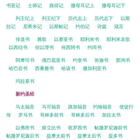
书亚记
士师记
路得记
撒母耳记上
撒母耳记下
列王纪上
列王纪下
历代志上
历代志下
以斯
拉记
尼希米记
以斯帖记
约伯记
诗篇
箴言
传道书
雅歌
以赛亚书
耶利米书
耶利米哀歌
以西结书
但以理书
何西阿书
约珥书
阿摩司书
俄巴底亚书
约拿书
弥迦书
那鸿书
哈巴谷书
西番雅书
哈该书
撒加利亚书
玛拉基书
新约圣经
马太福音
马可福音
路加福音
约翰福音
使徒行
传
罗马书
哥林多前书
哥林多后书
加拉太书
以弗所书
腓立比书
歌罗西书
帖撒罗尼迦前书
帖撒罗尼迦后书
提摩太前书
提摩太后书
提多书