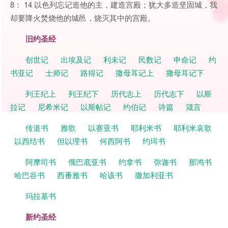
8： 14 以色列忘记造他的主，建造宫殿；犹大多造坚固城，我
却要降火焚烧他的城邑，烧灭其中的宫殿。
旧约圣经
创世记
出埃及记
利未记
民数记
申命记
约
书亚记
士师记
路得记
撒母耳记上
撒母耳记下
列王纪上
列王纪下
历代志上
历代志下
以斯
拉记
尼希米记
以斯帖记
约伯记
诗篇
箴言
传道书
雅歌
以赛亚书
耶利米书
耶利米哀歌
以西结书
但以理书
何西阿书
约珥书
阿摩司书
俄巴底亚书
约拿书
弥迦书
那鸿书
哈巴谷书
西番雅书
哈该书
撒加利亚书
玛拉基书
新约圣经