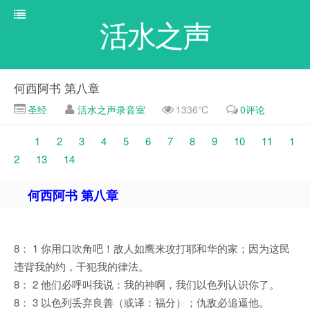
活水之声
何西阿书 第八章
圣经
活水之声录音室
1336℃
0评论
1
2
3
4
5
6
7
8
9
10
11
1
2
13
14
何西阿书 第八章
8： 1 你用口吹角吧！敌人如鹰来攻打耶和华的家；因为这民
违背我的约，干犯我的律法。
8： 2 他们必呼叫我说：我的神啊，我们以色列认识你了。
8： 3 以色列丢弃良善（或译：福分）；仇敌必追逼他。