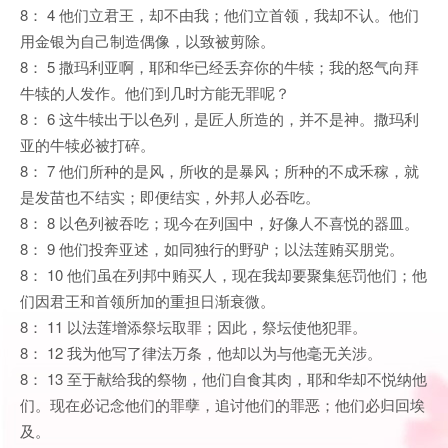
8： 4 他们立君王，却不由我；他们立首领，我却不认。他们
用金银为自己制造偶像，以致被剪除。
8： 5 撒玛利亚啊，耶和华已经丢弃你的牛犊；我的怒气向拜
牛犊的人发作。他们到几时方能无罪呢？
8： 6 这牛犊出于以色列，是匠人所造的，并不是神。撒玛利
亚的牛犊必被打碎。
8： 7 他们所种的是风，所收的是暴风；所种的不成禾稼，就
是发苗也不结实；即便结实，外邦人必吞吃。
8： 8 以色列被吞吃；现今在列国中，好像人不喜悦的器皿。
8： 9 他们投奔亚述，如同独行的野驴；以法莲贿买朋党。
8： 10 他们虽在列邦中贿买人，现在我却要聚集惩罚他们；他
们因君王和首领所加的重担日渐衰微。
8： 11 以法莲增添祭坛取罪；因此，祭坛使他犯罪。
8： 12 我为他写了律法万条，他却以为与他毫无关涉。
8： 13 至于献给我的祭物，他们自食其肉，耶和华却不悦纳他
们。现在必记念他们的罪孽，追讨他们的罪恶；他们必归回埃
及。