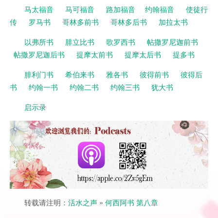
马太福音
马可福音
路加福音
约翰福音
使徒行
传
罗马书
哥林多前书
哥林多后书
加拉太书
以弗所书
腓立比书
歌罗西书
帖撒罗尼迦前书
帖撒罗尼迦后书
提摩太前书
提摩太后书
提多书
腓利门书
希伯来书
雅各书
彼得前书
彼得后
书
约翰一书
约翰二书
约翰三书
犹大书
启示录
转载请注明：
活水之声
»
何西阿书 第八章