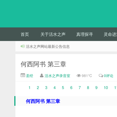
首页
关于活水之声
真理探寻
灵命进
活水之声网站最新公告信息
何西阿书 第三章
圣经
活水之声录音室
981℃
0评论
1
2
3
4
5
6
7
8
9
10
1
何西阿书 第三章