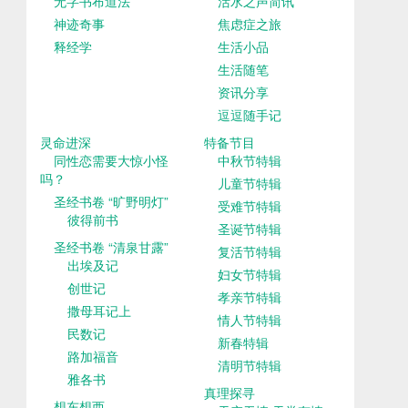
无字书布道法
活水之声简讯
神迹奇事
焦虑症之旅
释经学
生活小品
生活随笔
资讯分享
逗逗随手记
灵命进深
特备节目
同性恋需要大惊小怪
中秋节特辑
吗？
儿童节特辑
圣经书卷 “旷野明灯”
受难节特辑
彼得前书
圣诞节特辑
圣经书卷 “清泉甘露”
复活节特辑
出埃及记
妇女节特辑
创世记
孝亲节特辑
撒母耳记上
情人节特辑
民数记
新春特辑
路加福音
清明节特辑
雅各书
真理探寻
想东想西