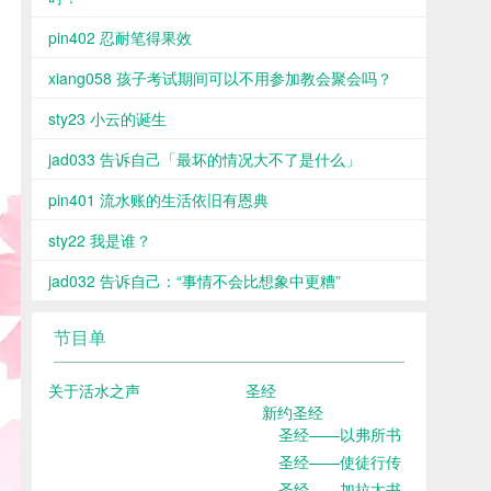
pin402 忍耐笔得果效
xiang058 孩子考试期间可以不用参加教会聚会吗？
sty23 小云的诞生
jad033 告诉自己「最坏的情况大不了是什么」
pin401 流水账的生活依旧有恩典
sty22 我是谁？
jad032 告诉自己：“事情不会比想象中更糟”
节目单
关于活水之声
圣经
新约圣经
圣经——以弗所书
圣经——使徒行传
圣经——加拉太书