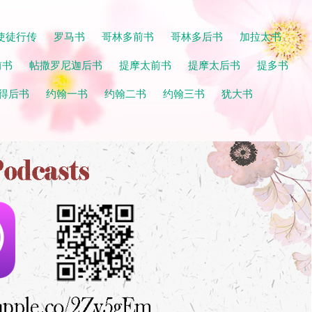
使徒行传
罗马书
哥林多前书
哥林多后书
加拉太书
前书
帖撒罗尼迦后书
提摩太前书
提摩太后书
提多书
得后书
约翰一书
约翰二书
约翰三书
犹大书