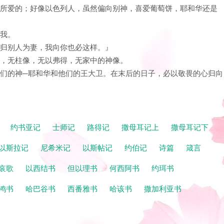
情人所爱的；好像以色列人，虽然偏向别神，喜爱葡萄饼，耶和华还是
归我。
可归别人为妻，我向你也必这样。』
祀，无柱像，无以弗得，无家中的神像。
求他们的神─耶和华和他们的王大卫。在末后的日子，必以敬畏的心归向
记
约书亚记
士师记
路得记
撒母耳记上
撒母耳记下
以斯拉记
尼希米记
以斯帖记
约伯记
诗篇
箴言
哀歌
以西结书
但以理书
何西阿书
约珥书
鸿书
哈巴谷书
西番雅书
哈该书
撒加利亚书