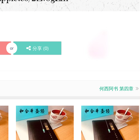
分享 (
0
)
or
何西阿书 第四章