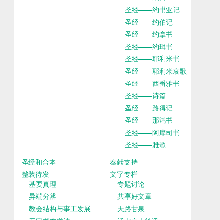
圣经——约书亚记
圣经——约伯记
圣经——约拿书
圣经——约珥书
圣经——耶利米书
圣经——耶利米哀歌
圣经——西番雅书
圣经——诗篇
圣经——路得记
圣经——那鸿书
圣经——阿摩司书
圣经——雅歌
圣经和合本
奉献支持
整装待发
文字专栏
基要真理
专题讨论
异端分辨
共享好文章
教会结构与事工发展
天路甘泉