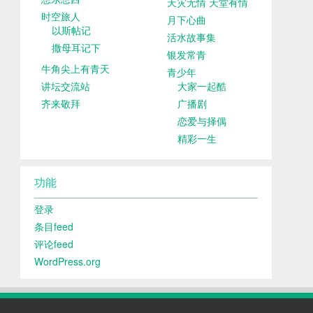
天灾无情 天堂有情
时空旅人
月下心曲
以斯帖记
活水故事集
撒母耳记下
银发常青
牛角尖上有青天
青少年
讲坛交流站
大家一起酷
齐来敬拜
广播剧
恋爱与择偶
精彩一生
功能
登录
条目feed
评论feed
WordPress.org