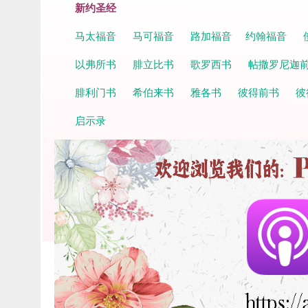
新约圣经
马太福音
马可福音
路加福音
约翰福音
以弗所书
腓立比书
歌罗西书
帖撒罗尼迦
腓利门书
希伯来书
雅各书
彼得前书
彼
启示录