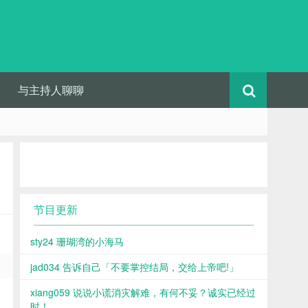
与主持人聊聊
节目更新
sty24 珊瑚湾的小海马
jad034 告诉自己「不要掌控结局，交给上帝吧!」
xiang059 说说小谎消灾解难，有何不妥？诚实已经过
时！