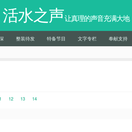
活水之声
让真理的声音充满大地
深
整装待发
特备节目
文字专栏
奉献支持
1
12
13
14