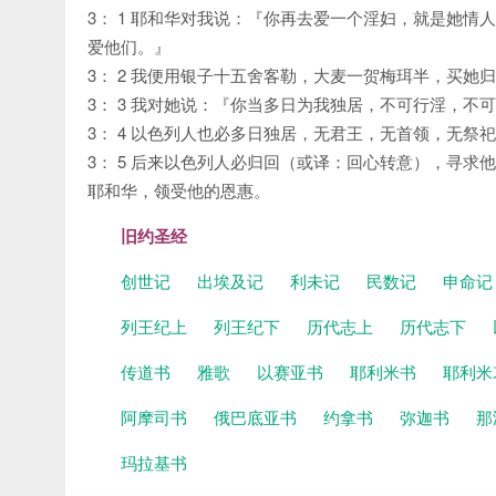
3： 1 耶和华对我说：『你再去爱一个淫妇，就是她
爱他们。』
3： 2 我便用银子十五舍客勒，大麦一贺梅珥半，买她
3： 3 我对她说：『你当多日为我独居，不可行淫，不
3： 4 以色列人也必多日独居，无君王，无首领，无祭
3： 5 后来以色列人必归回（或译：回心转意），寻
耶和华，领受他的恩惠。
旧约圣经
创世记
出埃及记
利未记
民数记
申命
列王纪上
列王纪下
历代志上
历代志下
传道书
雅歌
以赛亚书
耶利米书
耶利米
阿摩司书
俄巴底亚书
约拿书
弥迦书
那
玛拉基书