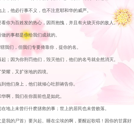
直的地上，他必行事不义，也不注意耶和华的威严。
；却要看你为百姓发的热心，因而抱愧，并且有火烧灭你的敌人。
们所做的事都是你给我们成就的。
主管辖我们，但我们专要倚靠你，提你的名。
不能再起；因为你刑罚他们，毁灭他们，他们的名号就全然消灭。
得了荣耀，又扩张地的四境。
惩罚临到他们身上，他们就倾心吐胆祷告你。
耶和华啊，我们在你面前也是如此。
。我们在地上未曾行什麽拯救的事；世上的居民也未曾败落。
（原文是我的尸首）要兴起。睡在尘埃的啊，要醒起歌唱！因你的甘露好