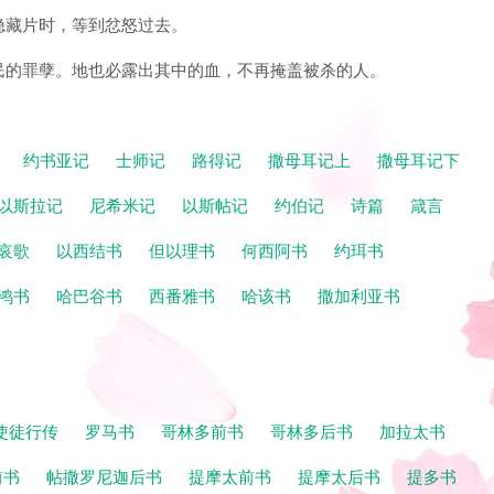
，隐藏片时，等到忿怒过去。
上居民的罪孽。地也必露出其中的血，不再掩盖被杀的人。
记
约书亚记
士师记
路得记
撒母耳记上
撒母耳记下
以斯拉记
尼希米记
以斯帖记
约伯记
诗篇
箴言
哀歌
以西结书
但以理书
何西阿书
约珥书
鸿书
哈巴谷书
西番雅书
哈该书
撒加利亚书
使徒行传
罗马书
哥林多前书
哥林多后书
加拉太书
前书
帖撒罗尼迦后书
提摩太前书
提摩太后书
提多书