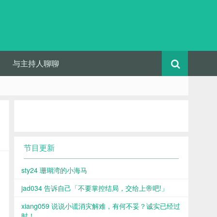
与主持人聊聊
节目更新
sty24 珊瑚湾的小海马
jad034 告诉自己「不要掌控结局，交给上帝吧!」
xiang059 说说小谎消灾解难，有何不妥？诚实已经过
时！