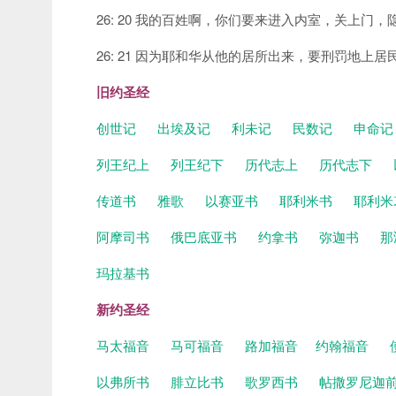
26: 20 我的百姓啊，你们要来进入内室，关上门
26: 21 因为耶和华从他的居所出来，要刑罚地
旧约圣经
创世记
出埃及记
利未记
民数记
申命
列王纪上
列王纪下
历代志上
历代志下
传道书
雅歌
以赛亚书
耶利米书
耶利米
阿摩司书
俄巴底亚书
约拿书
弥迦书
那
玛拉基书
新约圣经
马太福音
马可福音
路加福音
约翰福音
以弗所书
腓立比书
歌罗西书
帖撒罗尼迦