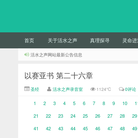
首页
关于活水之声
真理探寻
灵命进
活水之声网站最新公告信息
以赛亚书 第二十六章
圣经
活水之声录音室
1124℃
0评论
1
2
3
4
5
6
7
8
9
10
1
21
22
23
24
25
26
27
28
29
41
42
43
44
45
46
47
48
49