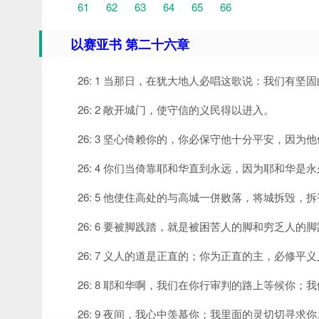
61
62
63
64
65
66
以赛亚书 第二十六章
26: 1 当那日，在犹大地人必唱这歌说：我们有
26: 2 敞开城门，使守信的义民得以进入。
26: 3 坚心倚赖你的，你必保守他十分平安，因为
26: 4 你们当倚靠耶和华直到永远，因为耶和华是
26: 5 他使住高处的与高城一併败落，将城拆毁，
26: 6 要被脚践踏，就是被困苦人的脚和穷乏人的
26: 7 义人的道是正直的；你为正直的主，必修平
26: 8 耶和华啊，我们在你行审判的路上等候你
26: 9 夜间，我心中羡慕你；我里面的灵切切寻