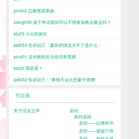
pin402 忍耐笔得果效
xiang058 孩子考试期间可以不用参加教会聚会吗？
sty23 小云的诞生
jad033 告诉自己「最坏的情况大不了是什么」
pin401 流水账的生活依旧有恩典
sty22 我是谁？
jad032 告诉自己：“事情不会比想象中更糟”
节目单
关于活水之声
圣经
新约圣经
圣经——以弗所书
圣经——使徒行传
圣经——加拉太书