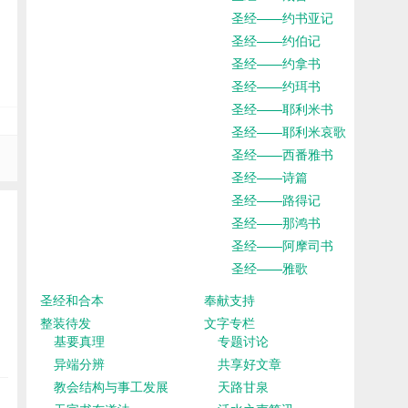
圣经——约书亚记
圣经——约伯记
圣经——约拿书
圣经——约珥书
圣经——耶利米书
圣经——耶利米哀歌
圣经——西番雅书
圣经——诗篇
圣经——路得记
圣经——那鸿书
圣经——阿摩司书
圣经——雅歌
圣经和合本
奉献支持
整装待发
文字专栏
基要真理
专题讨论
异端分辨
共享好文章
教会结构与事工发展
天路甘泉