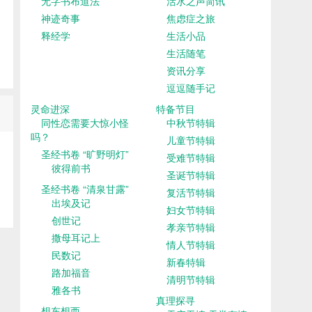
无字书布道法
活水之声简讯
神迹奇事
焦虑症之旅
释经学
生活小品
生活随笔
资讯分享
逗逗随手记
灵命进深
特备节目
同性恋需要大惊小怪
中秋节特辑
吗？
儿童节特辑
圣经书卷 “旷野明灯”
受难节特辑
彼得前书
圣诞节特辑
圣经书卷 “清泉甘露”
复活节特辑
出埃及记
妇女节特辑
创世记
孝亲节特辑
撒母耳记上
情人节特辑
民数记
新春特辑
路加福音
清明节特辑
雅各书
真理探寻
想东想西