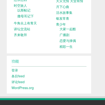
天灾无情 天堂有情
时空旅人
月下心曲
以斯帖记
活水故事集
撒母耳记下
银发常青
牛角尖上有青天
青少年
讲坛交流站
大家一起酷
齐来敬拜
广播剧
恋爱与择偶
精彩一生
功能
登录
条目feed
评论feed
WordPress.org