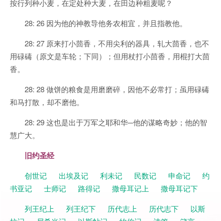
按行列种小麦，在定处种大麦，在田边种粗麦呢？
28: 26 因为他的神教导他务农相宜，并且指教他。
28: 27 原来打小茴香，不用尖利的器具，轧大茴香，也不
用碌碡（原文是车轮；下同）；但用杖打小茴香，用棍打大茴
香。
28: 28 做饼的粮食是用磨磨碎，因他不必常打；虽用碌碡
和马打散，却不磨他。
28: 29 这也是出于万军之耶和华─他的谋略奇妙；他的智
慧广大。
旧约圣经
创世记
出埃及记
利未记
民数记
申命记
约
书亚记
士师记
路得记
撒母耳记上
撒母耳记下
列王纪上
列王纪下
历代志上
历代志下
以斯