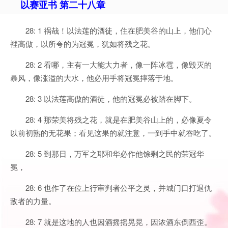
以赛亚书 第二十八章
28: 1 祸哉！以法莲的酒徒，住在肥美谷的山上，他们心
裡高傲，以所夸的为冠冕，犹如将残之花。
28: 2 看哪，主有一大能大力者，像一阵冰雹，像毁灭的
暴风，像涨溢的大水，他必用手将冠冕摔落于地。
28: 3 以法莲高傲的酒徒，他的冠冕必被踏在脚下。
28: 4 那荣美将残之花，就是在肥美谷山上的，必像夏令
以前初熟的无花果；看见这果的就注意，一到手中就吞吃了。
28: 5 到那日，万军之耶和华必作他馀剩之民的荣冠华
冕，
28: 6 也作了在位上行审判者公平之灵，并城门口打退仇
敌者的力量。
28: 7 就是这地的人也因酒摇摇晃晃，因浓酒东倒西歪。