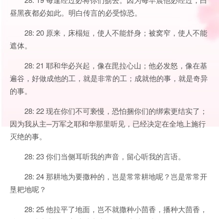
昼黑夜都必如此。明白传言的必受惊恐。
28: 20 原来，床榻短，使人不能舒身；被窝窄，使人不能
遮体。
28: 21 耶和华必兴起，像在毘拉心山；他必发怒，像在基
遍谷，好做成他的工，就是非常的工；成就他的事，就是奇异
的事。
28: 22 现在你们不可亵慢，恐怕捆你们的绑索更结实了；
因为我从主─万军之耶和华那里听见，已经决定在全地上施行
灭绝的事。
28: 23 你们当侧耳听我的声音，留心听我的言语。
28: 24 那耕地为要撒种的，岂是常常耕地呢？岂是常常开
垦耙地呢？
28: 25 他拉平了地面，岂不就撒种小茴香，播种大茴香，