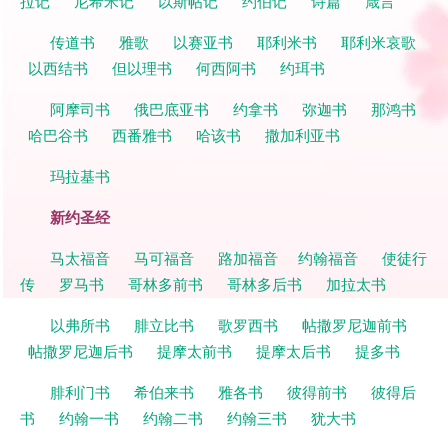
拉记
尼希米记
以斯帖记
约伯记
诗篇
箴言
传道书
雅歌
以赛亚书
耶利米书
耶利米哀歌
以西结书
但以理书
何西阿书
约珥书
阿摩司书
俄巴底亚书
约拿书
弥迦书
那鸿书
哈巴谷书
西番雅书
哈该书
撒加利亚书
玛拉基书
新约圣经
马太福音
马可福音
路加福音
约翰福音
使徒行
传
罗马书
哥林多前书
哥林多后书
加拉太书
以弗所书
腓立比书
歌罗西书
帖撒罗尼迦前书
帖撒罗尼迦后书
提摩太前书
提摩太后书
提多书
腓利门书
希伯来书
雅各书
彼得前书
彼得后
书
约翰一书
约翰二书
约翰三书
犹大书