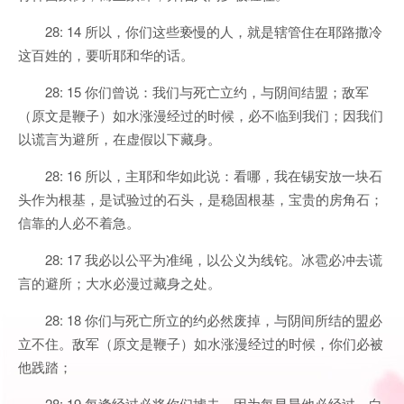
28: 14 所以，你们这些亵慢的人，就是辖管住在耶路撒冷
这百姓的，要听耶和华的话。
28: 15 你们曾说：我们与死亡立约，与阴间结盟；敌军
（原文是鞭子）如水涨漫经过的时候，必不临到我们；因我们
以谎言为避所，在虚假以下藏身。
28: 16 所以，主耶和华如此说：看哪，我在锡安放一块石
头作为根基，是试验过的石头，是稳固根基，宝贵的房角石；
信靠的人必不着急。
28: 17 我必以公平为准绳，以公义为线铊。冰雹必冲去谎
言的避所；大水必漫过藏身之处。
28: 18 你们与死亡所立的约必然废掉，与阴间所结的盟必
立不住。敌军（原文是鞭子）如水涨漫经过的时候，你们必被
他践踏；
28: 19 每逢经过必将你们掳去。因为每早晨他必经过，白