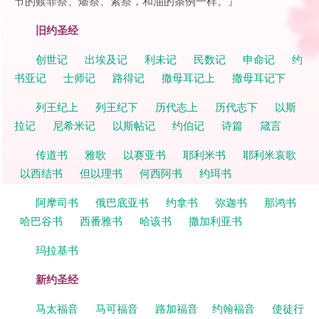
节的赎罪祭、燔祭、素祭，和油的条例一样。』
旧约圣经
创世记
出埃及记
利未记
民数记
申命记
约
书亚记
士师记
路得记
撒母耳记上
撒母耳记下
列王纪上
列王纪下
历代志上
历代志下
以斯
拉记
尼希米记
以斯帖记
约伯记
诗篇
箴言
传道书
雅歌
以赛亚书
耶利米书
耶利米哀歌
以西结书
但以理书
何西阿书
约珥书
阿摩司书
俄巴底亚书
约拿书
弥迦书
那鸿书
哈巴谷书
西番雅书
哈该书
撒加利亚书
玛拉基书
新约圣经
马太福音
马可福音
路加福音
约翰福音
使徒行