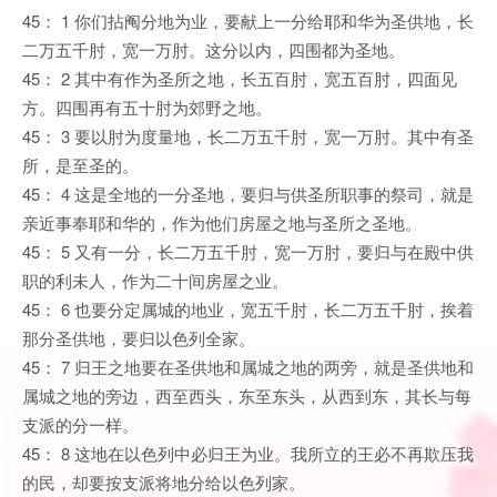
45： 1 你们拈阄分地为业，要献上一分给耶和华为圣供地，长
二万五千肘，宽一万肘。这分以内，四围都为圣地。
45： 2 其中有作为圣所之地，长五百肘，宽五百肘，四面见
方。四围再有五十肘为郊野之地。
45： 3 要以肘为度量地，长二万五千肘，宽一万肘。其中有圣
所，是至圣的。
45： 4 这是全地的一分圣地，要归与供圣所职事的祭司，就是
亲近事奉耶和华的，作为他们房屋之地与圣所之圣地。
45： 5 又有一分，长二万五千肘，宽一万肘，要归与在殿中供
职的利未人，作为二十间房屋之业。
45： 6 也要分定属城的地业，宽五千肘，长二万五千肘，挨着
那分圣供地，要归以色列全家。
45： 7 归王之地要在圣供地和属城之地的两旁，就是圣供地和
属城之地的旁边，西至西头，东至东头，从西到东，其长与每
支派的分一样。
45： 8 这地在以色列中必归王为业。我所立的王必不再欺压我
的民，却要按支派将地分给以色列家。