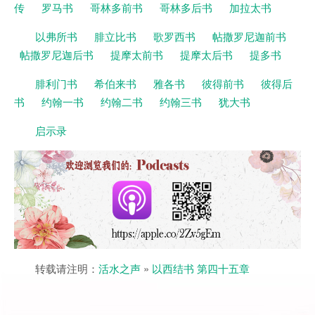
传
罗马书
哥林多前书
哥林多后书
加拉太书
以弗所书
腓立比书
歌罗西书
帖撒罗尼迦前书
帖撒罗尼迦后书
提摩太前书
提摩太后书
提多书
腓利门书
希伯来书
雅各书
彼得前书
彼得后
书
约翰一书
约翰二书
约翰三书
犹大书
启示录
转载请注明：
活水之声
»
以西结书 第四十五章