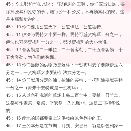
45： 9 主耶和华如此说：『以色列的王啊，你们应当知足，要
除掉强暴和抢夺的事，施行公平和公义，不再勒索我的民。这
是主耶和华说的。
45： 10 你们要用公道天平、公道伊法、公道罢特。
45： 11 伊法与罢特大小要一样。罢特可盛贺梅珥十分之一，
伊法也可盛贺梅珥十分之一，都以贺梅珥的大小为准。
45： 12 舍客勒是二十季拉；二十舍客勒，二十五舍客勒，十
五舍客勒，为你们的弥那。
45： 13 你们当献的供物乃是这样：一贺梅珥麦子要献伊法六
分之一；一贺梅珥大麦要献伊法六分之一。
45： 14 你们献所分定的油，按油的罢特，一柯珥油要献罢特
十分之一（原来十罢特就是一贺梅珥）。
45： 15 从以色列滋润的草场上每二百羊中，要献一只羊羔。
这都可作素祭、燔祭、平安祭，为民赎罪。这是主耶和华说
的。
45： 16 此地的民都要奉上这供物给以色列中的王。
45： 17 王的本分是在节期、月朔、安息日，就是以色列家一