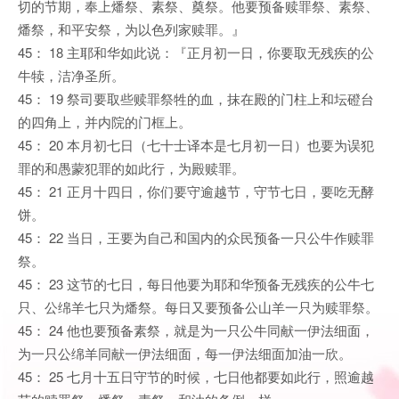
切的节期，奉上燔祭、素祭、奠祭。他要预备赎罪祭、素祭、
燔祭，和平安祭，为以色列家赎罪。』
45： 18 主耶和华如此说：『正月初一日，你要取无残疾的公
牛犊，洁净圣所。
45： 19 祭司要取些赎罪祭牲的血，抹在殿的门柱上和坛磴台
的四角上，并内院的门框上。
45： 20 本月初七日（七十士译本是七月初一日）也要为误犯
罪的和愚蒙犯罪的如此行，为殿赎罪。
45： 21 正月十四日，你们要守逾越节，守节七日，要吃无酵
饼。
45： 22 当日，王要为自己和国内的众民预备一只公牛作赎罪
祭。
45： 23 这节的七日，每日他要为耶和华预备无残疾的公牛七
只、公绵羊七只为燔祭。每日又要预备公山羊一只为赎罪祭。
45： 24 他也要预备素祭，就是为一只公牛同献一伊法细面，
为一只公绵羊同献一伊法细面，每一伊法细面加油一欣。
45： 25 七月十五日守节的时候，七日他都要如此行，照逾越