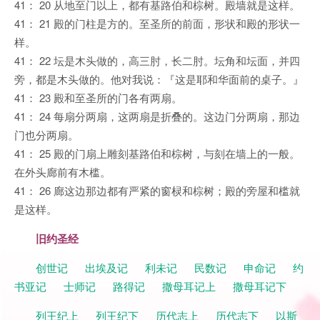
41： 20 从地至门以上，都有基路伯和棕树。殿墙就是这样。
41： 21 殿的门柱是方的。至圣所的前面，形状和殿的形状一
样。
41： 22 坛是木头做的，高三肘，长二肘。坛角和坛面，并四
旁，都是木头做的。他对我说：『这是耶和华面前的桌子。』
41： 23 殿和至圣所的门各有两扇。
41： 24 每扇分两扇，这两扇是折叠的。这边门分两扇，那边
门也分两扇。
41： 25 殿的门扇上雕刻基路伯和棕树，与刻在墙上的一般。
在外头廊前有木槛。
41： 26 廊这边那边都有严紧的窗棂和棕树；殿的旁屋和槛就
是这样。
旧约圣经
创世记
出埃及记
利未记
民数记
申命记
约
书亚记
士师记
路得记
撒母耳记上
撒母耳记下
列王纪上
列王纪下
历代志上
历代志下
以斯