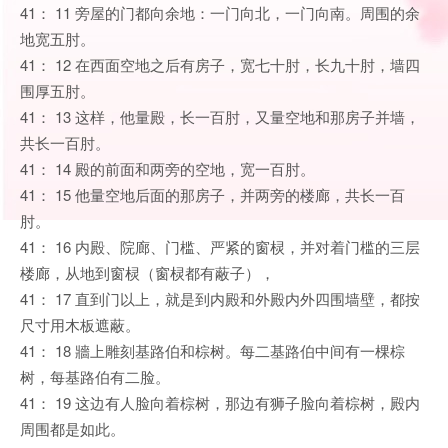
41： 11 旁屋的门都向余地：一门向北，一门向南。周围的余
地宽五肘。
41： 12 在西面空地之后有房子，宽七十肘，长九十肘，墙四
围厚五肘。
41： 13 这样，他量殿，长一百肘，又量空地和那房子并墙，
共长一百肘。
41： 14 殿的前面和两旁的空地，宽一百肘。
41： 15 他量空地后面的那房子，并两旁的楼廊，共长一百
肘。
41： 16 内殿、院廊、门槛、严紧的窗棂，并对着门槛的三层
楼廊，从地到窗棂（窗棂都有蔽子），
41： 17 直到门以上，就是到内殿和外殿内外四围墙壁，都按
尺寸用木板遮蔽。
41： 18 牆上雕刻基路伯和棕树。每二基路伯中间有一棵棕
树，每基路伯有二脸。
41： 19 这边有人脸向着棕树，那边有狮子脸向着棕树，殿内
周围都是如此。