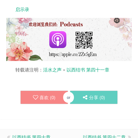
启示录
转载请注明：
活水之声
»
以西结书 第四十一章
喜欢 (
0
)
分享 (
0
)
or
以西结书 第四十章
以西结书 第四十二章