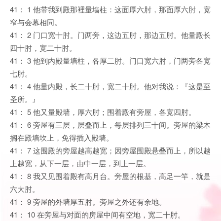
41： 1 他带我到殿那裡量墙柱：这面厚六肘，那面厚六肘，宽
窄与会幕相同。
41： 2 门口宽十肘。门两旁，这边五肘，那边五肘。他量殿长
四十肘，宽二十肘。
41： 3 他到内殿量墙柱，各厚二肘。门口宽六肘，门两旁各宽
七肘。
41： 4 他量内殿，长二十肘，宽二十肘。他对我说：『这是至
圣所。』
41： 5 他又量殿墙，厚六肘；围着殿有旁屋，各宽四肘。
41： 6 旁屋有三层，层叠而上，每层排列三十间。旁屋的梁木
搁在殿墙坎上，免得插入殿墙。
41： 7 这围殿的旁屋越高越宽；因旁屋围殿悬叠而上，所以越
上越宽，从下一层，由中一层，到上一层。
41： 8 我又见围着殿有高月台。旁屋的根基，高足一竿，就是
六大肘。
41： 9 旁屋的外墙厚五肘。旁屋之外还有余地。
41： 10 在旁屋与对面的房屋中间有空地，宽二十肘。