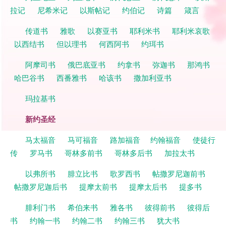
拉记
尼希米记
以斯帖记
约伯记
诗篇
箴言
传道书
雅歌
以赛亚书
耶利米书
耶利米哀歌
以西结书
但以理书
何西阿书
约珥书
阿摩司书
俄巴底亚书
约拿书
弥迦书
那鸿书
哈巴谷书
西番雅书
哈该书
撒加利亚书
玛拉基书
新约圣经
马太福音
马可福音
路加福音
约翰福音
使徒行
传
罗马书
哥林多前书
哥林多后书
加拉太书
以弗所书
腓立比书
歌罗西书
帖撒罗尼迦前书
帖撒罗尼迦后书
提摩太前书
提摩太后书
提多书
腓利门书
希伯来书
雅各书
彼得前书
彼得后
书
约翰一书
约翰二书
约翰三书
犹大书