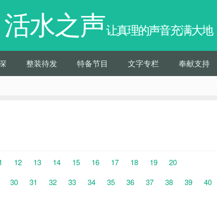
活水之声
让真理的声音充满大地
深
整装待发
特备节目
文字专栏
奉献支持
1
12
13
14
15
16
17
18
19
20
30
31
32
33
34
35
36
37
38
39
40