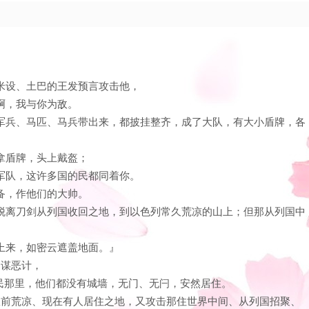
、米设、土巴的王发预言攻击他，
革啊，我与你为敌。
你的军兵、马匹、马兵带出来，都披挂整齐，成了大队，有大小盾牌，各
各拿盾牌，头上戴盔；
的军队，这许多国的民都同着你。
准备，作他们的大帅。
来到脱离刀剑从列国收回之地，到以色列常久荒凉的山上；但那从列国中
风上来，如密云遮盖地面。』
图谋恶计，
静的民那里，他们都没有城墙，无门、无闩，安然居住。
那从前荒凉、现在有人居住之地，又攻击那住世界中间、从列国招聚、