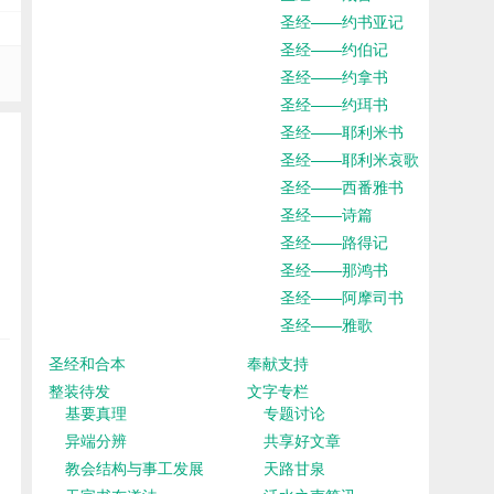
圣经——约书亚记
圣经——约伯记
圣经——约拿书
圣经——约珥书
圣经——耶利米书
圣经——耶利米哀歌
圣经——西番雅书
圣经——诗篇
圣经——路得记
圣经——那鸿书
圣经——阿摩司书
圣经——雅歌
圣经和合本
奉献支持
整装待发
文字专栏
基要真理
专题讨论
异端分辨
共享好文章
教会结构与事工发展
天路甘泉