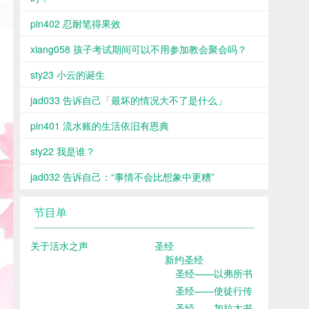
pin402 忍耐笔得果效
xiang058 孩子考试期间可以不用参加教会聚会吗？
sty23 小云的诞生
jad033 告诉自己「最坏的情况大不了是什么」
pin401 流水账的生活依旧有恩典
sty22 我是谁？
jad032 告诉自己：“事情不会比想象中更糟”
节目单
关于活水之声
圣经
新约圣经
圣经——以弗所书
圣经——使徒行传
圣经——加拉太书