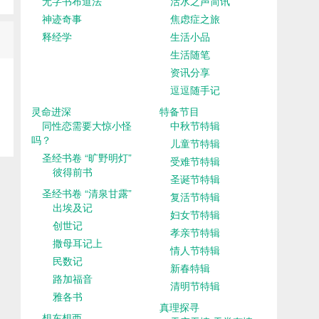
无字书布道法
活水之声简讯
神迹奇事
焦虑症之旅
释经学
生活小品
生活随笔
资讯分享
逗逗随手记
灵命进深
特备节目
同性恋需要大惊小怪
中秋节特辑
吗？
儿童节特辑
圣经书卷 “旷野明灯”
受难节特辑
彼得前书
圣诞节特辑
圣经书卷 “清泉甘露”
复活节特辑
出埃及记
妇女节特辑
创世记
孝亲节特辑
撒母耳记上
情人节特辑
民数记
新春特辑
路加福音
清明节特辑
雅各书
真理探寻
想东想西