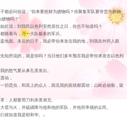
壮狮子都必问你说：“你来要抢财为掳物吗？你聚集军队要夺货为掠物
掳物吗？”
和华如此说：到我民以色列安然居住之日，你岂不知道吗？
来，都骑着马，乃一大队极多的军兵。
云遮盖地面。末后的日子，我必带你来攻击我的地，到我在外邦人眼
列的先知所说的，就是你吗？当日他们多年预言我必带你来攻击以色列
候，我的怒气要从鼻孔里发出。
大震动，
上的一切昆虫，和其上的众人，因见我的面就都震动；山岭必崩裂，陡
击歌革；人都要用刀剑杀害弟兄。
雨、大雹与火，并硫磺降与他和他的军队，并他所率领的众民。
；他们就知道我是耶和华。』