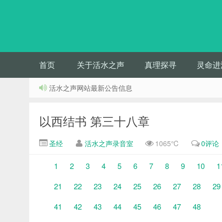
首页
关于活水之声
真理探寻
灵命进
活水之声网站最新公告信息
以西结书 第三十八章
圣经
活水之声录音室
1065℃
0评论
1
2
3
4
5
6
7
8
9
10
1
21
22
23
24
25
26
27
28
29
41
42
43
44
45
46
47
48