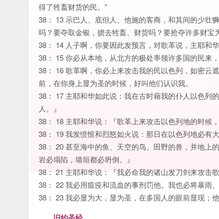
得了牲畜财货的民。”
38： 13 示巴人、底但人、他施的客商，和其间的少
吗？要夺取金银，掳去牲畜、财货吗？要抢夺许多财宝为
38： 14 人子啊，你要因此发预言，对歌革说，主耶
38： 15 你必从本地，从北方的极处率领许多国的民
38： 16 歌革啊，你必上来攻击我的民以色列，如密
前，在你身上显为圣的时候，好叫他们认识我。
38： 17 主耶和华如此说：我在古时藉我的仆人以色
人。』
38： 18 主耶和华说：『歌革上来攻击以色列地的时
38： 19 我发愤恨和烈怒如火说：那日在以色列地必有
38： 20 甚至海中的鱼、天空的鸟、田野的兽，并地
岩必塌陷，墙垣都必坍倒。』
38： 21 主耶和华说：『我必命我的诸山发刀剑来攻
38： 22 我必用瘟疫和流血的事刑罚他。我也必将暴
38： 23 我必显为大，显为圣，在多国人的眼前显现
旧约圣经