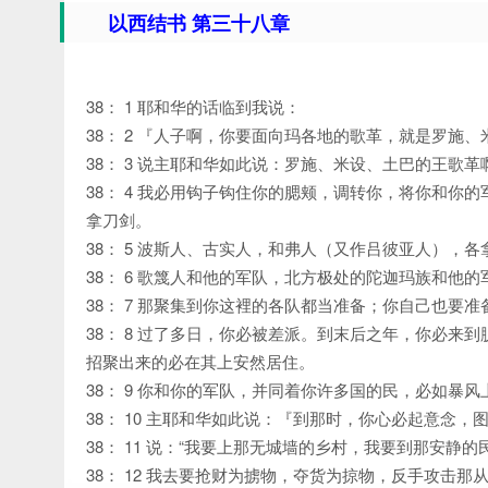
以西结书 第三十八章
38： 1 耶和华的话临到我说：
38： 2 『人子啊，你要面向玛各地的歌革，就是罗施
38： 3 说主耶和华如此说：罗施、米设、土巴的王歌
38： 4 我必用钩子钩住你的腮颊，调转你，将你和
拿刀剑。
38： 5 波斯人、古实人，和弗人（又作吕彼亚人），
38： 6 歌篾人和他的军队，北方极处的陀迦玛族和他
38： 7 那聚集到你这裡的各队都当准备；你自己也要
38： 8 过了多日，你必被差派。到末后之年，你必
招聚出来的必在其上安然居住。
38： 9 你和你的军队，并同着你许多国的民，必如暴
38： 10 主耶和华如此说：『到那时，你心必起意念，
38： 11 说：“我要上那无城墙的乡村，我要到那安
38： 12 我去要抢财为掳物，夺货为掠物，反手攻击