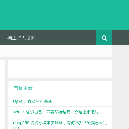
与主持人聊聊
节目更新
sty24 珊瑚湾的小海马
jad034 告诉自己「不要掌控结局，交给上帝吧!」
xiang059 说说小谎消灾解难，有何不妥？诚实已经过
时！