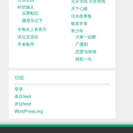
天灾无情 天堂有情
时空旅人
月下心曲
以斯帖记
活水故事集
撒母耳记下
银发常青
牛角尖上有青天
青少年
讲坛交流站
大家一起酷
齐来敬拜
广播剧
恋爱与择偶
精彩一生
功能
登录
条目feed
评论feed
WordPress.org