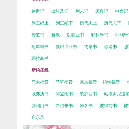
创世记
出埃及记
利未记
民数记
申命
列王纪上
列王纪下
历代志上
历代志下
传道书
雅歌
以赛亚书
耶利米书
耶利米
阿摩司书
俄巴底亚书
约拿书
弥迦书
那
玛拉基书
新约圣经
马太福音
马可福音
路加福音
约翰福音
以弗所书
腓立比书
歌罗西书
帖撒罗尼迦
腓利门书
希伯来书
雅各书
彼得前书
彼
启示录