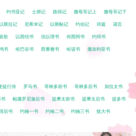
记
约书亚记
士师记
路得记
撒母耳记上
撒母耳记下
以斯拉记
尼希米记
以斯帖记
约伯记
诗篇
箴言
哀歌
以西结书
但以理书
何西阿书
约珥书
鸿书
哈巴谷书
西番雅书
哈该书
撒加利亚书
使徒行传
罗马书
哥林多前书
哥林多后书
加拉太书
前书
帖撒罗尼迦后书
提摩太前书
提摩太后书
提多书
得后书
约翰一书
约翰二书
约翰三书
犹大书