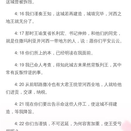
这城曾被拆毁。
4: 16 我们谨奏王知，这城若再建造，城墙完毕，河西之
地王就无分了。
4: 17 那时王谕复省长利宏、书记伸帅，和他们的同党，
就是住撒玛利亚并河西一带地方的人，说：愿你们平安云云。
4: 18 你们所上的本，已经明读在我面前。
4: 19 我已命人考查，得知此城古来果然背叛列王，其中
常有反叛悖逆的事。
4: 20 从前耶路撒冷也有大君王统管河西全地，人就给他
们进贡，交课，纳税。
4: 21 现在你们要出告示命这些人停工，使这城不得建
造，等我降旨。
4: 22 你们当谨慎，不可迟延，为何容害加重，使王受亏
损呢？