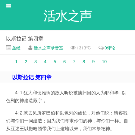
活水之声
以斯拉记 第四章
圣经
活水之声录音室
1313℃
0评论
1
2
3
4
5
6
7
8
9
10
以斯拉记 第四章
4: 1 犹大和便雅悯的敌人听说被掳归回的人为耶和华─以
色列的神建造殿宇，
4: 2 就去见所罗巴伯和以色列的族长，对他们说：请容我
们与你们一同建造；因为我们寻求你们的神，与你们一样。自
从亚述王以撒哈顿带我们上这地以来，我们常祭祀神。