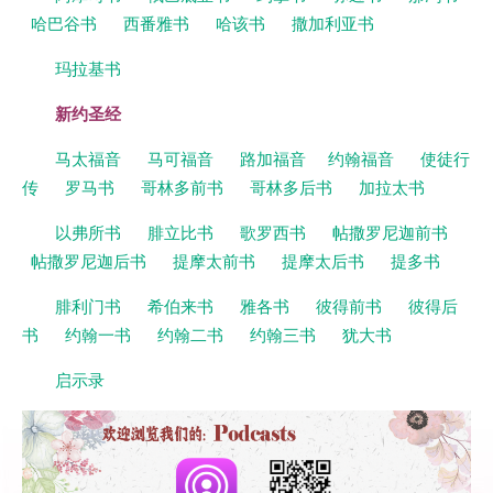
哈巴谷书
西番雅书
哈该书
撒加利亚书
玛拉基书
新约圣经
马太福音
马可福音
路加福音
约翰福音
使徒行
传
罗马书
哥林多前书
哥林多后书
加拉太书
以弗所书
腓立比书
歌罗西书
帖撒罗尼迦前书
帖撒罗尼迦后书
提摩太前书
提摩太后书
提多书
腓利门书
希伯来书
雅各书
彼得前书
彼得后
书
约翰一书
约翰二书
约翰三书
犹大书
启示录