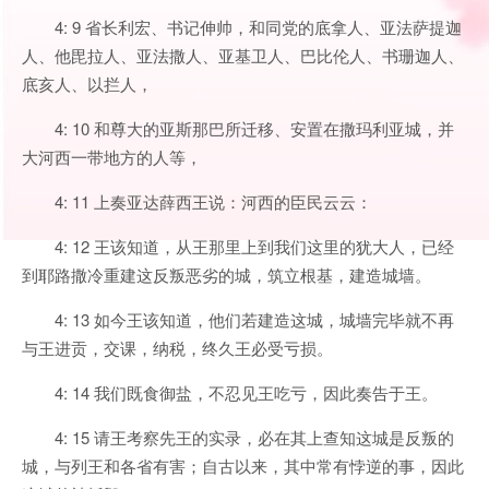
4: 9 省长利宏、书记伸帅，和同党的底拿人、亚法萨提迦
人、他毘拉人、亚法撒人、亚基卫人、巴比伦人、书珊迦人、
底亥人、以拦人，
4: 10 和尊大的亚斯那巴所迁移、安置在撒玛利亚城，并
大河西一带地方的人等，
4: 11 上奏亚达薛西王说：河西的臣民云云：
4: 12 王该知道，从王那里上到我们这里的犹大人，已经
到耶路撒冷重建这反叛恶劣的城，筑立根基，建造城墙。
4: 13 如今王该知道，他们若建造这城，城墙完毕就不再
与王进贡，交课，纳税，终久王必受亏损。
4: 14 我们既食御盐，不忍见王吃亏，因此奏告于王。
4: 15 请王考察先王的实录，必在其上查知这城是反叛的
城，与列王和各省有害；自古以来，其中常有悖逆的事，因此