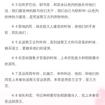
4: 3 但所罗巴伯、耶书亚，和其余以色列的族长对他们
说：我们建造神的殿与你们无干，我们自己为耶和华─以色列
的神协力建造，是照波斯王古列所吩咐的。
4: 4 那地的民，就在犹大人建造的时候，使他们的手发
软，扰乱他们；
4: 5 从波斯王古列年间，直到波斯王大利乌登基的时候，
贿买谋士，要败坏他们的谋算。
4: 6 在亚哈随鲁才登基的时候，上本控告犹大和耶路撒冷
的居民。
4: 7 亚达薛西年间，比施兰、米特利达、他别，和他们的
同党上本奏告波斯王亚达薛西。本章是用亚兰文字，亚兰方
言。
4: 8 省长利宏、书记伸帅要控告耶路撒冷人，也上本奏告
亚达薛西王。