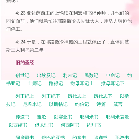
4: 23 亚达薛西王的上谕读在利宏和书记伸帅，并他们的
同党面前，他们就急忙往耶路撒冷去见犹大人，用势力强迫他
们停工。
4: 24 于是，在耶路撒冷神殿的工程就停止了，直停到波
斯王大利乌第二年。
旧约圣经
创世记
出埃及记
利未记
民数记
申命记
约
书亚记
士师记
路得记
撒母耳记上
撒母耳记下
列王纪上
列王纪下
历代志上
历代志下
以斯
拉记
尼希米记
以斯帖记
约伯记
诗篇
箴言
传道书
雅歌
以赛亚书
耶利米书
耶利米哀歌
以西结书
但以理书
何西阿书
约珥书
阿摩司书
俄巴底亚书
约拿书
弥迦书
那鸿书