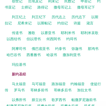
创世记
出埃及记
利未记
民数记
申命记
约
书亚记
士师记
路得记
撒母耳记上
撒母耳记下
列王纪上
列王纪下
历代志上
历代志下
以斯
拉记
尼希米记
以斯帖记
约伯记
诗篇
箴言
传道书
雅歌
以赛亚书
耶利米书
耶利米哀歌
以西结书
但以理书
何西阿书
约珥书
阿摩司书
俄巴底亚书
约拿书
弥迦书
那鸿书
哈巴谷书
西番雅书
哈该书
撒加利亚书
玛拉基书
新约圣经
马太福音
马可福音
路加福音
约翰福音
使徒行
传
罗马书
哥林多前书
哥林多后书
加拉太书
以弗所书
腓立比书
歌罗西书
帖撒罗尼迦前书
帖撒罗尼迦后书
提摩太前书
提摩太后书
提多书