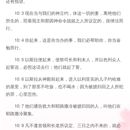
还有指望。
10: 3 现在当与我们的神立约，休这一切的妻，离绝他们
所生的，照着我主和那因神命令战兢之人所议定的，按律法而
行。
10: 4 你起来，这是你当办的事，我们必帮助你，你当奋
勉而行。
10: 5 以斯拉便起来，使祭司长和利未人，并以色列众人
起誓说，必照这话去行；他们就起了誓。
10: 6 以斯拉从神殿前起来，进入以利亚实的儿子约哈难
的屋里，到了那里不吃饭，也不喝水；因为被掳归回之人所犯
的罪，心里悲伤。
10: 7 他们通告犹大和耶路撒冷被掳归回的人，叫他们在
耶路撒冷聚集。
10: 9 凡不遵首领和长老所议定、三日之内不来的，就必