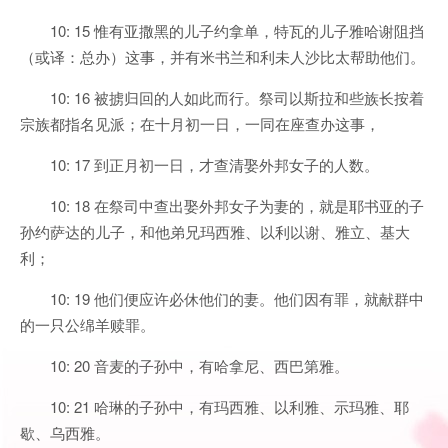
10: 15 惟有亚撒黑的儿子约拿单，特瓦的儿子雅哈谢阻挡
（或译：总办）这事，并有米书兰和利未人沙比太帮助他们。
10: 16 被掳归回的人如此而行。祭司以斯拉和些族长按着
宗族都指名见派；在十月初一日，一同在座查办这事，
10: 17 到正月初一日，才查清娶外邦女子的人数。
10: 18 在祭司中查出娶外邦女子为妻的，就是耶书亚的子
孙约萨达的儿子，和他弟兄玛西雅、以利以谢、雅立、基大
利；
10: 19 他们便应许必休他们的妻。他们因有罪，就献群中
的一只公绵羊赎罪。
10: 20 音麦的子孙中，有哈拿尼、西巴第雅。
10: 21 哈琳的子孙中，有玛西雅、以利雅、示玛雅、耶
歇、乌西雅。