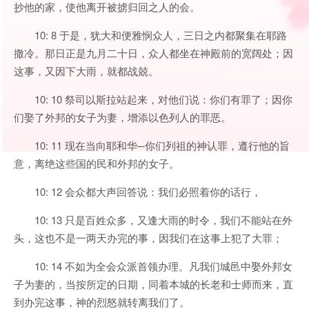
抄他的家，使他离开被掳归回之人的会。
10: 8 于是，犹大和便雅悯众人，三日之内都聚集在耶路
撒冷。那日正是九月二十日，众人都坐在神殿前的宽阔处；因
这事，又因下大雨，就都战兢。
10: 10 祭司以斯拉站起来，对他们说：你们有罪了；因你
们娶了外邦的女子为妻，增添以色列人的罪恶。
10: 11 现在当向耶和华─你们列祖的神认罪，遵行他的旨
意，离绝这些国的民和外邦的女子。
10: 12 会众都大声回答说：我们必照着你的话行，
10: 13 只是百姓众多，又逢大雨的时令，我们不能站在外
头，这也不是一两天办完的事，因我们在这事上犯了大罪；
10: 14 不如为全会众派首领办理。凡我们城邑中娶外邦女
子为妻的，当按所定的日期，同着本城的长老和士师而来，直
到办完这事，神的烈怒就转离我们了。