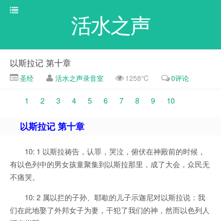
活水之声
以斯拉记 第十章
圣经
活水之声录音室
1258℃
0评论
1
2
3
4
5
6
7
8
9
10
以斯拉记 第十章
10: 1 以斯拉祷告，认罪，哭泣，俯伏在神殿前的时候，
有以色列中的男女孩童聚集到以斯拉那里，成了大会，众民无
不痛哭。
10: 2 属以拦的子孙、耶歇的儿子示迦尼对以斯拉说：我
们在此地娶了外邦女子为妻，干犯了我们的神，然而以色列人