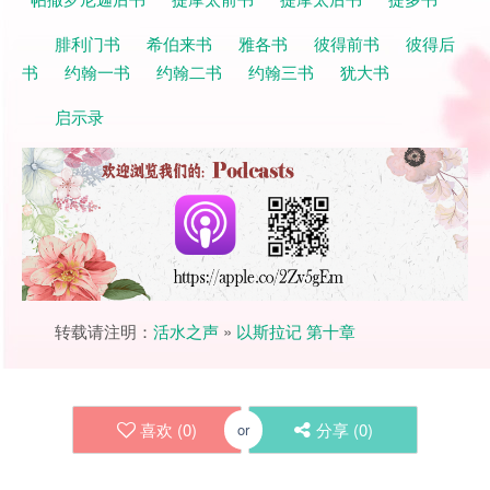
腓利门书
希伯来书
雅各书
彼得前书
彼得后
书
约翰一书
约翰二书
约翰三书
犹大书
启示录
转载请注明：
活水之声
»
以斯拉记 第十章
喜欢 (
0
)
分享 (
0
)
or