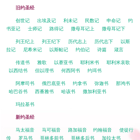
旧约圣经
创世记
出埃及记
利未记
民数记
申命记
约
书亚记
士师记
路得记
撒母耳记上
撒母耳记下
列王纪上
列王纪下
历代志上
历代志下
以斯
拉记
尼希米记
以斯帖记
约伯记
诗篇
箴言
传道书
雅歌
以赛亚书
耶利米书
耶利米哀歌
以西结书
但以理书
何西阿书
约珥书
阿摩司书
俄巴底亚书
约拿书
弥迦书
那鸿书
哈巴谷书
西番雅书
哈该书
撒加利亚书
玛拉基书
新约圣经
马太福音
马可福音
路加福音
约翰福音
使徒行
传
罗马书
哥林多前书
哥林多后书
加拉太书