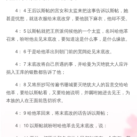
4： 4 王后以斯帖的宫女和太监来把这事告诉以斯帖，她
甚是忧愁，就送衣服给末底改穿，要他脱下麻衣，他却不受。
4： 5 以斯帖就把王所派伺候他的一个太监，名叫哈他革
召来，吩咐他去见末底改，要知道这是什么事，是什么缘故。
4： 6 于是哈他革出到朝门前的宽阔处见末底改。
4： 7 末底改将自己所遇的事，并哈曼为灭绝犹大人应许
捐入王库的银数都告诉了他；
4： 8 又将所抄写传遍书珊城要灭绝犹大人的旨意交给哈
他革，要给以斯帖看，又要给她说明，并嘱咐她进去见王，为
本族的人在王面前恳切祈求。
4： 9 哈他革回来，将末底改的话告诉以斯帖；
4： 10 以斯帖就吩咐哈他革去见末底改，说：