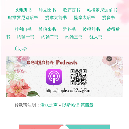
以弗所书
腓立比书
歌罗西书
帖撒罗尼迦前书
帖撒罗尼迦后书
提摩太前书
提摩太后书
提多书
腓利门书
希伯来书
雅各书
彼得前书
彼得后
书
约翰一书
约翰二书
约翰三书
犹大书
启示录
转载请注明：
活水之声
»
以斯帖记 第四章