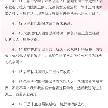
4： 11 王的一切臣仆和各省的人民都知道有一个定例：若
不蒙召，擅入内院见王的，无论男女必被治死；除非王向他伸
出金杖，不得存活。现在我没有蒙召进去见王已经三十日了。
4： 12 人就把以斯帖这话告诉末底改。
4： 13 末底改托人回复以斯帖说：你莫想在王宫里强过一
切犹大人，得免这祸。
4： 14 此时你若闭口不言，犹大人必从别处得解脱，蒙拯
救；你和你父家必致灭亡。焉知你得了王后的位分不是为现今
的机会吗？
4： 15 以斯帖就吩咐人回报末底改说：
4： 16 你当去招聚书珊城所有的犹大人，为我禁食三昼三
夜，不吃不喝；我和我的宫女也要这样禁食。然后我违例进去
见王，我若死就死吧！
4： 17 于是末底改照以斯帖一切所吩咐的去行。