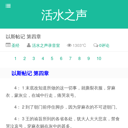
活水之声
以斯帖记 第四章
圣经
活水之声录音室
1303℃
0评论
1
2
3
4
5
6
7
8
9
10
以斯帖记 第四章
4： 1 末底改知道所做的这一切事，就撕裂衣服，穿麻
衣，蒙灰尘，在城中行走，痛哭哀号。
4： 2 到了朝门前停住脚步，因为穿麻衣的不可进朝门。
4： 3 王的谕旨所到的各省各处，犹大人大大悲哀，禁食
哭泣哀号，穿麻衣躺在灰中的甚多。