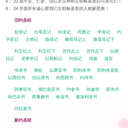
6： 23 愿平安、仁爱、信心从父神和主耶稣基督归与弟兄们！
6： 24 并愿所有诚心爱我们主耶稣基督的人都蒙恩惠！
旧约圣经
创世记
出埃及记
利未记
民数记
申命记
约
书亚记
士师记
路得记
撒母耳记上
撒母耳记下
列王纪上
列王纪下
历代志上
历代志下
以斯
拉记
尼希米记
以斯帖记
约伯记
诗篇
箴言
传道书
雅歌
以赛亚书
耶利米书
耶利米哀歌
以西结书
但以理书
何西阿书
约珥书
阿摩司书
俄巴底亚书
约拿书
弥迦书
那鸿书
哈巴谷书
西番雅书
哈该书
撒加利亚书
玛拉基书
新约圣经