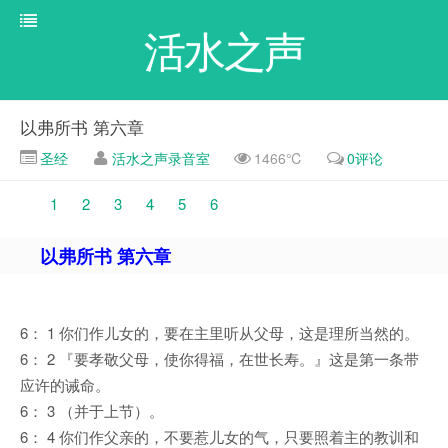
活水之声
以弗所书 第六章
圣经
活水之声录音室
1466℃
0评论
1
2
3
4
5
6
以弗所书 第六章
6： 1 你们作儿女的，要在主里听从父母，这是理所当然的。
6： 2 『要孝敬父母，使你得福，在世长寿。』这是第一条带
应许的诫命。
6： 3 （并于上节）。
6： 4 你们作父亲的，不要惹儿女的气，只要照着主的教训和