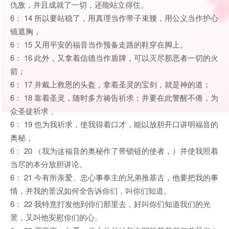
仇敌，并且成就了一切，还能站立得住。
6： 14 所以要站稳了，用真理当作带子束腰，用公义当作护心
镜遮胸，
6： 15 又用平安的福音当作预备走路的鞋穿在脚上。
6： 16 此外，又拿着信德当作盾牌，可以灭尽那恶者一切的火
箭；
6： 17 并戴上救恩的头盔，拿着圣灵的宝剑，就是神的道；
6： 18 靠着圣灵，随时多方祷告祈求；并要在此警醒不倦，为
众圣徒祈求，
6： 19 也为我祈求，使我得着口才，能以放胆开口讲明福音的
奥秘，
6： 20 （我为这福音的奥秘作了带锁链的使者，）并使我照着
当尽的本分放胆讲论。
6： 21 今有所亲爱、忠心事奉主的兄弟推基古，他要把我的事
情，并我的景况如何全告诉你们，叫你们知道。
6： 22 我特意打发他到你们那里去，好叫你们知道我们的光
景，又叫他安慰你们的心。