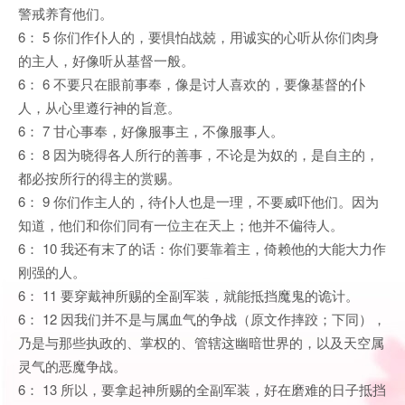
警戒养育他们。
6： 5 你们作仆人的，要惧怕战兢，用诚实的心听从你们肉身
的主人，好像听从基督一般。
6： 6 不要只在眼前事奉，像是讨人喜欢的，要像基督的仆
人，从心里遵行神的旨意。
6： 7 甘心事奉，好像服事主，不像服事人。
6： 8 因为晓得各人所行的善事，不论是为奴的，是自主的，
都必按所行的得主的赏赐。
6： 9 你们作主人的，待仆人也是一理，不要威吓他们。因为
知道，他们和你们同有一位主在天上；他并不偏待人。
6： 10 我还有末了的话：你们要靠着主，倚赖他的大能大力作
刚强的人。
6： 11 要穿戴神所赐的全副军装，就能抵挡魔鬼的诡计。
6： 12 因我们并不是与属血气的争战（原文作摔跤；下同），
乃是与那些执政的、掌权的、管辖这幽暗世界的，以及天空属
灵气的恶魔争战。
6： 13 所以，要拿起神所赐的全副军装，好在磨难的日子抵挡