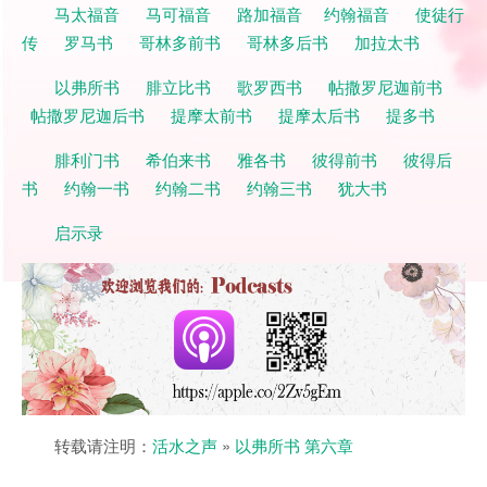
马太福音
马可福音
路加福音
约翰福音
使徒行
传
罗马书
哥林多前书
哥林多后书
加拉太书
以弗所书
腓立比书
歌罗西书
帖撒罗尼迦前书
帖撒罗尼迦后书
提摩太前书
提摩太后书
提多书
腓利门书
希伯来书
雅各书
彼得前书
彼得后
书
约翰一书
约翰二书
约翰三书
犹大书
启示录
转载请注明：
活水之声
»
以弗所书 第六章