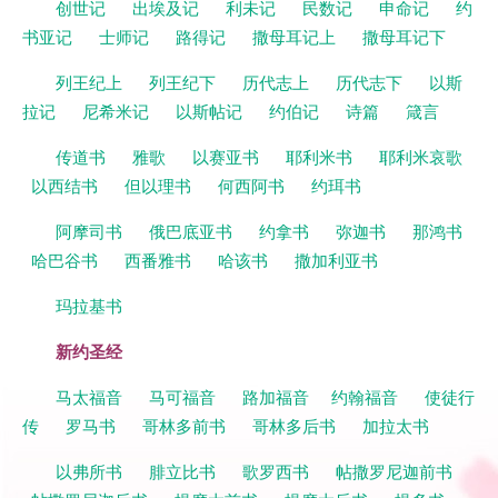
创世记
出埃及记
利未记
民数记
申命记
约
书亚记
士师记
路得记
撒母耳记上
撒母耳记下
列王纪上
列王纪下
历代志上
历代志下
以斯
拉记
尼希米记
以斯帖记
约伯记
诗篇
箴言
传道书
雅歌
以赛亚书
耶利米书
耶利米哀歌
以西结书
但以理书
何西阿书
约珥书
阿摩司书
俄巴底亚书
约拿书
弥迦书
那鸿书
哈巴谷书
西番雅书
哈该书
撒加利亚书
玛拉基书
新约圣经
马太福音
马可福音
路加福音
约翰福音
使徒行
传
罗马书
哥林多前书
哥林多后书
加拉太书
以弗所书
腓立比书
歌罗西书
帖撒罗尼迦前书