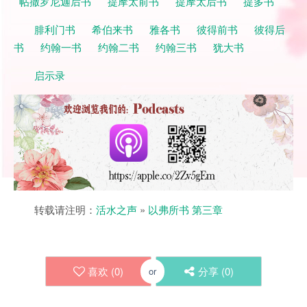
帖撒罗尼迦后书
提摩太前书
提摩太后书
提多书
腓利门书
希伯来书
雅各书
彼得前书
彼得后
书
约翰一书
约翰二书
约翰三书
犹大书
启示录
转载请注明：
活水之声
»
以弗所书 第三章
喜欢 (
0
)
分享 (
0
)
or