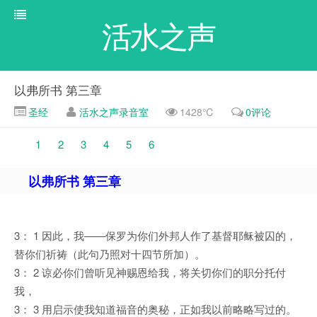
活水之声
以弗所书 第三章
圣经
活水之声录音室
1428℃
0评论
1
2
3
4
5
6
以弗所书 第三章
3： 1 因此，我——保罗为你们外邦人作了基督耶稣被囚的，
替你们祈祷（此句乃照对十四节所加）。
3： 2 谅必你们曾听见神赐恩给我，将关切你们的职分托付
我，
3： 3 用启示使我知道福音的奥秘，正如我以前略略写过的。