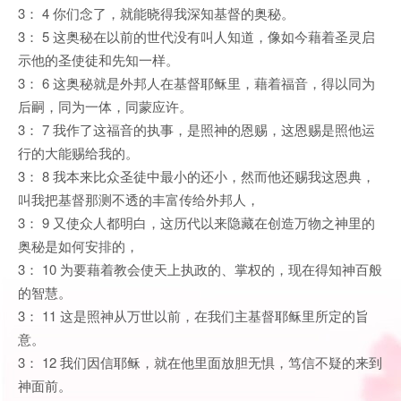
3： 4 你们念了，就能晓得我深知基督的奥秘。
3： 5 这奥秘在以前的世代没有叫人知道，像如今藉着圣灵启
示他的圣使徒和先知一样。
3： 6 这奥秘就是外邦人在基督耶稣里，藉着福音，得以同为
后嗣，同为一体，同蒙应许。
3： 7 我作了这福音的执事，是照神的恩赐，这恩赐是照他运
行的大能赐给我的。
3： 8 我本来比众圣徒中最小的还小，然而他还赐我这恩典，
叫我把基督那测不透的丰富传给外邦人，
3： 9 又使众人都明白，这历代以来隐藏在创造万物之神里的
奥秘是如何安排的，
3： 10 为要藉着教会使天上执政的、掌权的，现在得知神百般
的智慧。
3： 11 这是照神从万世以前，在我们主基督耶稣里所定的旨
意。
3： 12 我们因信耶稣，就在他里面放胆无惧，笃信不疑的来到
神面前。