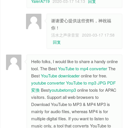
YalerA719
2020-03-17 14:13
回复
谢谢爱心提供这些资料，神祝福
你！
活水之声录音室
2020-03-17 17:58
回复
Hello folks, I would like to share a handy online
tool. The Best
YouTube to mp4 converter
The
Best
YouTube downloader
online for free.
youtube converter
YouTube to mp3
JPG PDF
変換
Best
youtubetomp3
online tools for APAC
visitors. Support all web browsers to
Download YouTube to MP3 & MP4 MP3 is
mainly for audio files, whereas MP4 is for
multiple digital files. If you want to listen to
music only, a tool that converts YouTube to