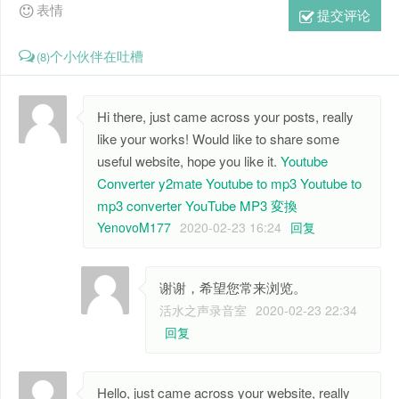
表情
提交评论
个小伙伴在吐槽
(8)
Hi there, just came across your posts, really
like your works! Would like to share some
useful website, hope you like it.
Youtube
Converter
y2mate
Youtube to mp3
Youtube to
mp3 converter
YouTube MP3 変換
YenovoM177
2020-02-23 16:24
回复
谢谢，希望您常来浏览。
活水之声录音室
2020-02-23 22:34
回复
Hello, just came across your website, really