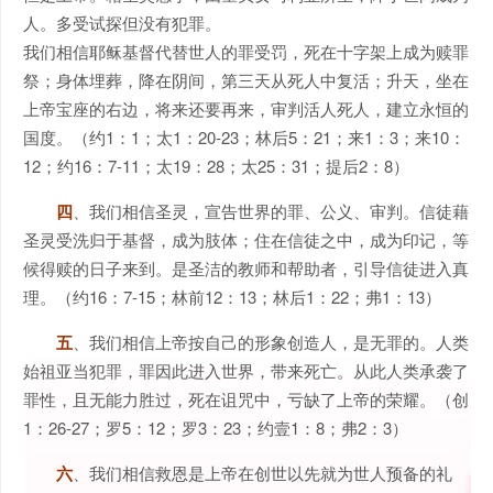
人。多受试探但没有犯罪。
我们相信耶稣基督代替世人的罪受罚，死在十字架上成为赎罪
祭；身体埋葬，降在阴间，第三天从死人中复活；升天，坐在
上帝宝座的右边，将来还要再来，审判活人死人，建立永恒的
国度。（约1：1；太1：20-23；林后5：21；来1：3；来10：
12；约16：7-11；太19：28；太25：31；提后2：8）
四
、我们相信圣灵，宣告世界的罪、公义、审判。信徒藉
圣灵受洗归于基督，成为肢体；住在信徒之中，成为印记，等
候得赎的日子来到。是圣洁的教师和帮助者，引导信徒进入真
理。（约16：7-15；林前12：13；林后1：22；弗1：13）
五
、我们相信上帝按自己的形象创造人，是无罪的。人类
始祖亚当犯罪，罪因此进入世界，带来死亡。从此人类承袭了
罪性，且无能力胜过，死在诅咒中，亏缺了上帝的荣耀。（创
1：26-27；罗5：12；罗3：23；约壹1：8；弗2：3）
六
、我们相信救恩是上帝在创世以先就为世人预备的礼