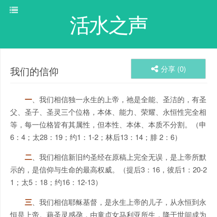
活水之声
分享 (
0
)
我们的信仰
一
、我们相信独一永生的上帝，祂是全能、圣洁的，有圣
父、圣子、圣灵三个位格，本体、能力、荣耀、永恒性完全相
等，每一位格皆有其属性，但本性、本体、本质不分割。（申
6：4；太28：19；约1：1-2；林后13：14；腓 2：6）
二
、我们相信新旧约圣经在原稿上完全无误，是上帝所默
示的，是信仰与生命的最高权威。（提后3：16，彼后1：20-2
1；太5：18；约16：12-13）
三
、我们相信耶稣基督，是永生上帝的儿子，从永恒到永
恒是上帝。藉圣灵感孕，由童贞女马利亚所生，降于世间成为