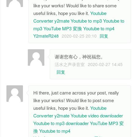
like your works! Would like to share some
useful links, hope you like it.
Youtube
Converter
y2mate
Youtube to mp3
Youtube to
mp3
YouTube MP3 変換
Youtube to mp4
Y2mateR248
2020-02-25 20:10
回复
谢谢您有心，神祝福您。
活水之声录音室
2020-02-27 14:45
回复
Hi there, just came across your post, really
like your works! Would like to post some
useful links, hope you like it.
Youtube
Converter
y2mate
Youtube video downloader
Youtube to mp3 downloader
YouTube MP3 変
換
Youtube to mp4