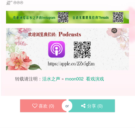
盗
” ®®®
转载请注明：
活水之声
»
moon002 看戏演戏
喜欢 (
0
)
分享 (
0
)
or