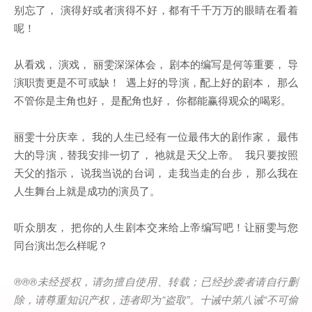
别忘了， 演得好或者演得不好，都有千千万万的眼睛在看着
呢！
从看戏， 演戏， 丽雯深深体会， 剧本的编写是何等重要， 导
演职责更是不可或缺！ 遇上好的导演，配上好的剧本， 那么
不管你是主角也好， 是配角也好， 你都能赢得观众的喝彩。
丽雯十分庆幸， 我的人生已经有一位最伟大的剧作家， 最伟
大的导演，替我安排一切了， 祂就是天父上帝。 我只要按照
天父的指示， 说我当说的台词， 走我当走的台步， 那么我在
人生舞台上就是成功的演员了。
听众朋友， 把你的人生剧本交来给上帝编写吧！让丽雯与您
同台演出怎么样呢？
®®®
未经授权，请勿擅自使用、转载；已经抄袭者请自行删
除，请尊重知识产权，违者即为
“
盗取
”
。十诫中第八诫
“
不可偷