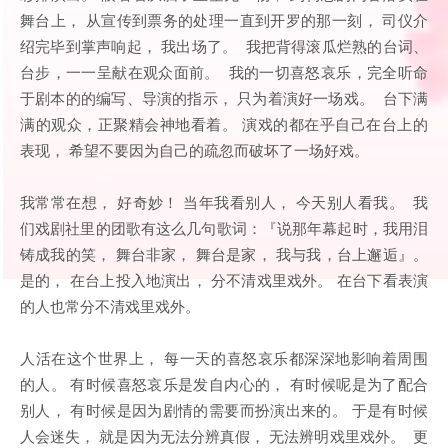
舞台上， 从宣传到票务的处理一直到开罗的那一刻， 司仪介
绍完毕到掌声响起， 我出场了。 我把背得滚瓜烂熟的台词、
台步，一一呈献在观众面前。 我的一切喜怒哀乐，完全听命
于剧本的的编写、导演的指示， 只为着演好一场戏。 台下满
满的观众，正聚精会神地看着。 演戏的都在乎自己在台上的
表现， 希望不要因为自己的疏忽而破坏了一场好戏。
我常常在想， 好奇妙！ 当年我看别人， 今天别人看我。 我
们戏剧社里的团歌有这么几句歌词：『说那年幕起时，我用泪
铸成我的笑， 舞台非家， 舞台是家， 我与我，台上邂逅』。
是的， 在台上投入地演出， 分不清戏里戏外。 在台下看表演
的人也常分不清戏里戏外。
人活在这个世界上， 每一天的喜怒哀乐都深深地影响着周围
的人。 有时候喜怒哀乐是发自内心的， 有时候呢是为了配合
别人， 有时候是因为剧情的需要而扮演出来的。 于是有时候
人会迷失， 就是因为无法分辨真假， 无法辨明戏里戏外。 更