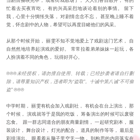
忙着去买夜宵吃， 有的兴高采烈地谈论着别的事情。 留下
我，心里十分惆怅失落， 对剧情念念不忘， 甚至晚上睡不着
觉，怀念剧中的人物，希望可以再度目睹他们的风采。
从那个时候开始， 丽雯不知不觉地爱上了戏剧这门艺术， 自
自然然地培养起演戏的爱好。 常常拉着弟弟妹妹一起玩，各
人扮演着不同的角色， 玩得好开心。
®®®
未经授权，请勿擅自使用、转载；已经抄袭者请自行删
除，请尊重知识产权，违者即为
“
盗取
”
。十诫中第八诫
“
不可偷
盗
” ®®®
中学时期， 丽雯有机会加入戏剧社， 有机会在台上演出， 那
个时候， 演戏就等于是我的吃饭， 筹备演出的时候可以废寝
忘食。 跟一群志同道合的朋友商量剧情， 一起研究剧本， 服
装设计， 舞台设计， 灯光的配合， 道具的制作等等， 最后是
彩排演出。 眼看着从脑子里空无一物， 到构思的内容落实在