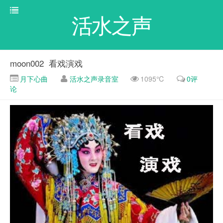
活水之声
moon002 看戏演戏
月下心曲
活水之声录音室
1095℃
0评
论