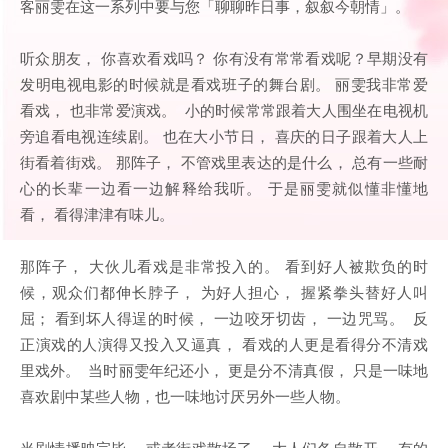
客丽雯在这一系列中要与您「聊聊昨日事，叙叙今朝情」。
听众朋友， 你喜欢看戏吗？ 你有没有常常看戏呢？早期没有
发明电视电影的时候就是看戏班子的舞台剧。 丽雯我非常爱
看戏， 也非常爱演戏。 小的时候常常跟着大人围坐在电视机
旁追看电视连续剧。 也在大小节日， 喜庆的日子跟着大人上
街看着街戏。 那阵子， 不管戏里表达的是什么， 总有一些耐
心的长辈一边看一边解释给我听。 于是丽雯就似懂非懂地
看， 看得津津有味儿。
那阵子， 大伙儿看戏是非常投入的。 看到好人被欺负的时
候，观众们都伸长脖子， 为好人担心， 握紧拳头替好人叫
屈； 看到坏人得逞的时候， 一边咬牙切齿， 一边咒骂。 反
正演戏的人演得又投入又逼真， 看戏的人更是看得分不清戏
里戏外。 当时丽雯年纪还小， 更是分不清真假， 只是一味地
喜欢剧中某些人物，也一味地讨厌另外一些人物。
当剧情播映完毕， 或者街戏散场了， 大人们各自散开， 有的