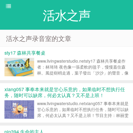
活水之声
活水之声录音室的文章
sty17 森林共享餐桌
www.livingwaterstudio.netsty17 森林共享餐桌作
者：林琦琦 夜色像一張柔軟的毯子，慢慢蓋住森
林。風從樹梢走過，葉子發出「沙沙」的聲音，像
在替大家把白天收好。森林中央有一張很長很長的
木桌。大家叫它——共享餐桌。可是平常的夜晚，
xiang057 事奉本来就是甘心乐意的，如果临时不想执行任
桌子...
务，随时可以缺席，何必太认真？又不是上班！
www.livingwaterstudio.netxiang057 事奉本来就是
甘心乐意的，如果临时不想执行任务，随时可以缺
席，何必太认真？又不是上班！节目主持：林丽雯
解答来宾：楷文 xiang057 丽雯：听众朋友，大家
好。欢迎来到「想东想西」。这...
pin394 生命的主人