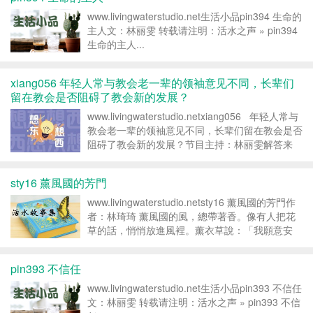
www.livingwaterstudio.net生活小品pin394 生命的
主人文：林丽雯 转载请注明：活水之声 » pin394
生命的主人...
xiang056 年轻人常与教会老一辈的领袖意见不同，长辈们
留在教会是否阻碍了教会新的发展？
www.livingwaterstudio.netxiang056 年轻人常与
教会老一辈的领袖意见不同，长辈们留在教会是否
阻碍了教会新的发展？节目主持：林丽雯解答来
宾：楷文老师 xiang056 丽雯：听众朋友，大家
好。欢迎来到想东想西。这是一个...
sty16 薰風國的芳門
www.livingwaterstudio.netsty16 薰風國的芳門作
者：林琦琦 薰風國的風，總帶著香。像有人把花
草的話，悄悄放進風裡。薰衣草說：「我願意安
靜。」迷迭香說：「我記得，我回來了。」沉香
說：「我把最珍貴的帶來了。」每天傍晚，薰風國
pin393 不信任
的人會往...
www.livingwaterstudio.net生活小品pin393 不信任
文：林丽雯 转载请注明：活水之声 » pin393 不信