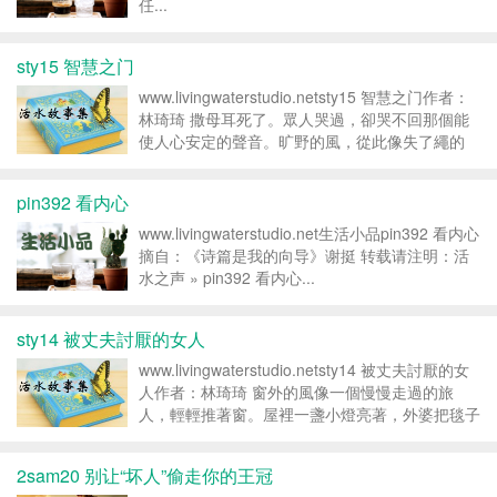
任...
sty15 智慧之门
www.livingwaterstudio.netsty15 智慧之门作者：
林琦琦 撒母耳死了。眾人哭過，卻哭不回那個能
使人心安定的聲音。旷野的風，從此像失了繩的
馬，奔得更野。大衛下到巴蘭的曠野；曠野不問你
出身，只問你心中有無界線。在瑪雲有個富戶，產
pin392 看内心
業在迦...
www.livingwaterstudio.net生活小品pin392 看内心
摘自：《诗篇是我的向导》谢挺 转载请注明：活
水之声 » pin392 看内心...
sty14 被丈夫討厭的女人
www.livingwaterstudio.netsty14 被丈夫討厭的女
人作者：林琦琦 窗外的風像一個慢慢走過的旅
人，輕輕推著窗。屋裡一盞小燈亮著，外婆把毯子
蓋在孫子腿上，摸摸他的頭。孫子小聲說：「外
婆，我今天在學校……覺得大家都比較喜歡別人。
2sam20 别让“坏人”偷走你的王冠
我好像不...